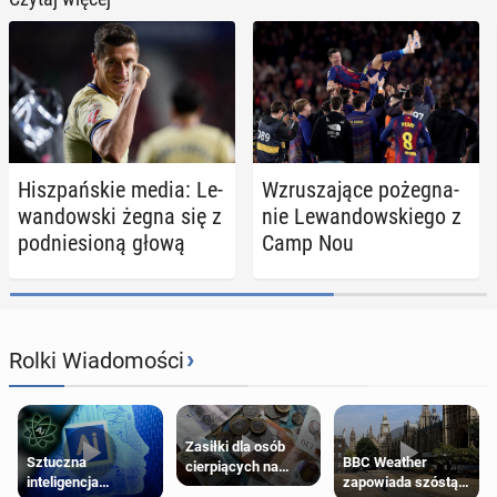
Hisz­pań­skie media: Le­
Wzru­sza­ją­ce po­że­gna­
wan­dow­ski żegna się z
nie Le­wan­dow­skie­go z
pod­nie­sio­ną głową
Camp Nou
›
Rolki Wiadomości
Zasiłki dla osób
Sztuczna
BBC Weather
cierpiących na
inteligencja
zapowiada szóstą
schorzenia