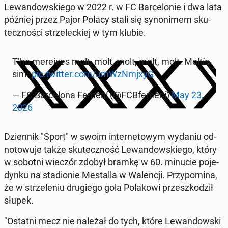
Le­wan­dow­skie­go w 2022 r. w FC Bar­ce­lo­nie i dwa lata
później przez Pajor Polacy stali się sy­no­ni­mem sku­
tecz­no­ści strze­lec­kiej w tym klubie.
T’ho me­re­ixes molt, molt, molt, molt, molt. Mol­tís­
sim.
pic.twitter.com/JmW­zNm­jxyG
— FC Bar­ce­lo­na Femení (@FCB­fe­me­ni)
May 23,
2026
Dzien­nik "Sport" w swoim in­ter­ne­to­wym wydaniu od­
no­to­wu­je także sku­tecz­ność Le­wan­dow­skie­go, który
w sobotni wieczór zdobył bramkę w 60. minucie po­je­
dyn­ku na sta­dio­nie Me­stal­la w Wa­len­cji. Przy­po­mi­na,
że w strze­le­niu dru­gie­go gola Po­la­ko­wi prze­szko­dził
słupek.
"Ostatni mecz nie należał do tych, które Le­wan­dow­ski