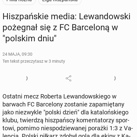
Hisz­pań­skie media: Le­wan­dow­ski
po­że­gnał się z FC Bar­ce­lo­ną w
"polskim dniu"
24 MAJA, 09:30
Ten tekst przeczytasz w 3 minuty
Ostatni mecz Roberta Le­wan­dow­skie­go w
barwach FC Bar­ce­lo­ny zo­sta­nie za­pa­mię­ta­ny
jako nie­zwy­kle "polski dzień" dla ka­ta­loń­skie­go
klubu, twier­dzą hisz­pań­scy ko­men­ta­to­rzy spor­
to­wi, pomimo nie­spo­dzie­wa­nej porażki 1:3 z Va­
len­cią. Polski piłkarz zdobył gola dla ekipy z Ka­