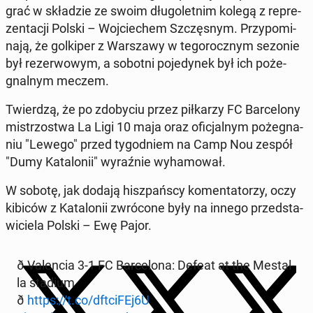
grać w skła­dzie ze swoim dłu­go­let­nim kolegą z re­pre­
zen­ta­cji Polski – Woj­cie­chem Szczę­snym. Przy­po­mi­
na­ją, że gol­ki­per z War­sza­wy w te­go­rocz­nym sezonie
był re­zer­wo­wym, a sobotni po­je­dy­nek był ich po­że­
gnal­nym meczem.
Twier­dzą, że po zdo­by­ciu przez pił­ka­rzy FC Bar­ce­lo­ny
mi­strzo­stwa La Ligi 10 maja oraz ofi­cjal­nym po­że­gna­
niu "Lewego" przed ty­go­dniem na Camp Nou zespół
"Dumy Ka­ta­lo­nii" wy­raź­nie wy­ha­mo­wał.
W sobotę, jak dodają hisz­pań­scy ko­men­ta­to­rzy, oczy
kibiców z Ka­ta­lo­nii zwró­co­ne były na innego przed­sta­
wi­cie­la Polski – Ewę Pajor.
ð Va­len­cia 3-1 FC Bar­ce­lo­na: Defeat at the Me­stal­
la stadium
ð
https://t.co/dft­ci­FEj6U