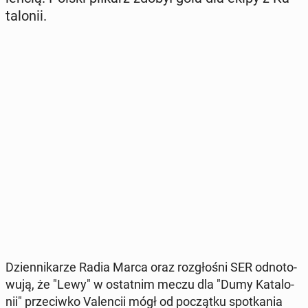
ta­lo­nii.
Dzien­ni­ka­rze Radia Marca oraz roz­gło­śni SER od­no­to­
wu­ją, że "Lewy" w ostat­nim meczu dla "Dumy Ka­ta­lo­
nii" prze­ciw­ko Va­len­cii mógł od po­cząt­ku spo­tka­nia