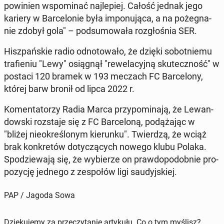
po­wi­nien wspo­mi­nać naj­le­piej. Całość jednak jego
kariery w Bar­ce­lo­nie była im­po­nu­ją­ca, a na po­że­gna­
nie zdobył gola" – pod­su­mo­wa­ła roz­gło­śnia SER.
Hisz­pań­skie radio od­no­to­wa­ło, że dzięki so­bot­nie­mu
tra­fie­niu "Lewy" osią­gnął "re­we­la­cyj­ną sku­tecz­ność" w
postaci 120 bramek w 193 meczach FC Bar­ce­lo­ny,
której barw bronił od lipca 2022 r.
Ko­men­ta­to­rzy Radia Marca przy­po­mi­na­ją, że Le­wan­
dow­ski roz­sta­je się z FC Bar­ce­lo­ną, po­dą­ża­jąc w
"bliżej nie­okre­ślo­nym kie­run­ku". Twier­dzą, że wciąż
brak kon­kre­tów do­ty­czą­cych nowego klubu Polaka.
Spo­dzie­wa­ją się, że wy­bie­rze on praw­do­po­dob­nie pro­
po­zy­cję jednego z ze­spo­łów ligi sau­dyj­skiej.
PAP / Jagoda Sowa
Dziękujemy za przeczytanie artykułu. Co o tym myślisz?