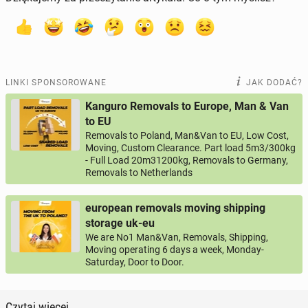
LINKI SPONSOROWANE
JAK DODAĆ?
Kanguro Removals to Europe, Man & Van
to EU
Removals to Poland, Man&Van to EU, Low Cost,
Moving, Custom Clearance. Part load 5m3/300kg
- Full Load 20m31200kg, Removals to Germany,
Removals to Netherlands
european removals moving shipping
storage uk-eu
We are No1 Man&Van, Removals, Shipping,
Moving operating 6 days a week, Monday-
Saturday, Door to Door.
Czytaj więcej