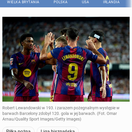
WIELKA BRYTANIA
POLSKA
USA
IRLANDIA
Robert Lewandowski w 193. i zarazem pożegnalnym występie w
barwach Barcelony zdobył 120. gola w jej barwach. (Fot. Omar
Arnau/Quality Sport Images/Getty Images)
Piłka nożna
Liga hiszpańska