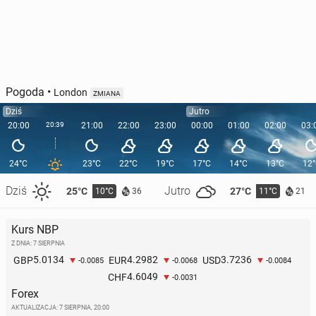
Pogoda
•
London
ZMIANA
Dziś
Jutro
20:00
20:39
21:00
22:00
23:00
00:00
01:00
02:00
03:
24°C
23°C
22°C
19°C
17°C
14°C
13°C
12
Dziś
Jutro
25°C
27°C
10°C
11°C
36
21
Kurs NBP
Z DNIA: 7 SIERPNIA
5.0134
4.2982
3.7236
GBP
EUR
USD
-0.0085
-0.0068
-0.0084
4.6049
CHF
-0.0031
Forex
AKTUALIZACJA:
7 SIERPNIA, 20:00