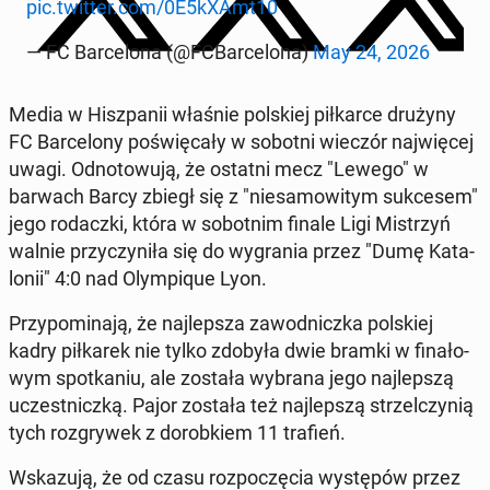
pic.twitter.com/0E5kXAmt10
— FC Bar­ce­lo­na (@FCBar­ce­lo­na)
May 24, 2026
Media w Hisz­pa­nii właśnie pol­skiej pił­kar­ce drużyny
FC Bar­ce­lo­ny po­świę­ca­ły w sobotni wieczór naj­wię­cej
uwagi. Od­no­to­wu­ją, że ostatni mecz "Lewego" w
barwach Barcy zbiegł się z "nie­sa­mo­wi­tym suk­ce­sem"
jego ro­dacz­ki, która w so­bot­nim finale Ligi Mi­strzyń
walnie przy­czy­ni­ła się do wy­gra­nia przez "Dumę Ka­ta­
lo­nii" 4:0 nad Olym­pi­que Lyon.
Przy­po­mi­na­ją, że naj­lep­sza za­wod­nicz­ka pol­skiej
kadry pił­ka­rek nie tylko zdobyła dwie bramki w fi­na­ło­
wym spo­tka­niu, ale została wybrana jego naj­lep­szą
uczest­nicz­ką. Pajor została też naj­lep­szą strzel­czy­nią
tych roz­gry­wek z do­rob­kiem 11 trafień.
Wska­zu­ją, że od czasu roz­po­czę­cia wy­stę­pów przez