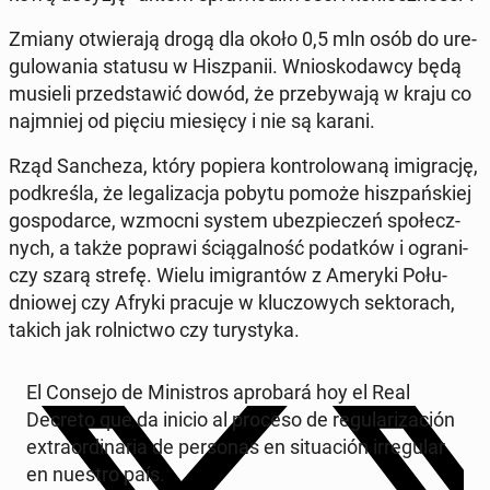
Zmiany otwie­ra­ją drogą dla około 0,5 mln osób do ure­
gu­lo­wa­nia statusu w Hisz­pa­nii. Wnio­sko­daw­cy będą
musieli przed­sta­wić dowód, że prze­by­wa­ją w kraju co
naj­mniej od pięciu mie­się­cy i nie są karani.
Rząd San­che­za, który popiera kon­tro­lo­wa­ną imi­gra­cję,
pod­kre­śla, że le­ga­li­za­cja pobytu pomoże hisz­pań­skiej
go­spo­dar­ce, wzmocni system ubez­pie­czeń spo­łecz­
nych, a także poprawi ścią­gal­ność po­dat­ków i ogra­ni­
czy szarą strefę. Wielu imi­gran­tów z Ameryki Po­łu­
dnio­wej czy Afryki pracuje w klu­czo­wych sek­to­rach,
takich jak rol­nic­two czy tu­ry­sty­ka.
El Consejo de Mi­ni­stros apro­ba­rá hoy el Real
Decreto que da inicio al proceso de re­gu­la­ri­za­ción
extra­or­di­na­ria de per­so­nas en si­tu­ación ir­re­gu­lar
en nuestro país.