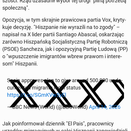
szo­ści. Rząd uza­sad­nił wybór tej drogi "pilną po­trze­bą
spo­łecz­ną".
Opo­zy­cja, w tym skraj­nie pra­wi­co­wa partia Vox, kry­ty­
ku­je decyzję. "Hisz­pa­nie nie wy­ra­zi­li na to zgody" –
napisał na X lider partii San­tia­go Abascal, oskar­ża­jąc
zarówno Hisz­pań­ską So­cja­li­stycz­ną Partię Ro­bot­ni­czą
(PSOE) San­che­za, jak i opo­zy­cyj­ną Partię Ludową (PP)
o "wpusz­cze­nie imi­gran­tów wbrew prawom i in­te­re­
som" Hisz­pa­nii.
Spain ap­pro­ves plan to give around 500,000 un­do­
cu­men­ted mi­grants legal status
https://t.co/SGmKVw5yEl
— BBC News (World) (@BBCWorld)
April 14, 2026
Jak po­in­for­mo­wał dzien­nik "El Pais", pra­cow­ni­cy
urzędów mi­gra­cyj­nych w całej Hisz­pa­nii za­po­wie­dzie­li