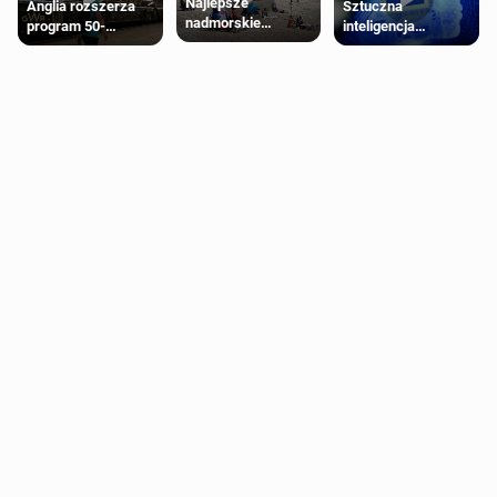
Najlepsze
Anglia rozszerza
Sztuczna
nadmorskie
program 50-
inteligencja
miasteczko blisko
procentowych
próbowała oszukać
Londynu
zniżek kolejowych
człowieka
na 18-latków