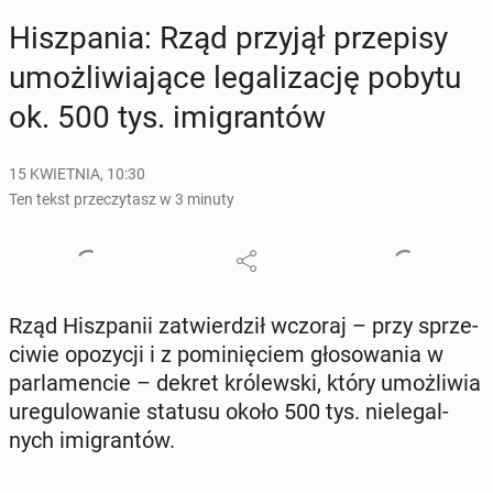
Hisz­pa­nia: Rząd przyjął prze­pi­sy
umoż­li­wia­ją­ce le­ga­li­za­cję pobytu
ok. 500 tys. imi­gran­tów
15 KWIETNIA, 10:30
Ten tekst przeczytasz w 3 minuty
Rząd Hisz­pa­nii za­twier­dził wczoraj – przy sprze­
ci­wie opo­zy­cji i z po­mi­nię­ciem gło­so­wa­nia w
par­la­men­cie – dekret kró­lew­ski, który umoż­li­wia
ure­gu­lo­wa­nie statusu około 500 tys. nie­le­gal­
nych imi­gran­tów.