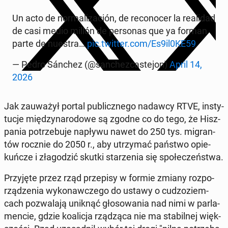
Un acto de nor­ma­li­za­ción, de re­co­no­cer la re­ali­dad
de casi medio millón de per­so­nas que ya forman
parte de nuestra…
pic.twitter.com/Es9il0KE59
— Pedro Sánchez (@san­chez­ca­ste­jon)
April 14,
2026
Jak za­uwa­żył portal pu­blicz­ne­go nadawcy RTVE, in­sty­
tu­cje mię­dzy­na­ro­do­we są zgodne co do tego, że Hisz­
pa­nia po­trze­bu­je napływu nawet do 250 tys. mi­gran­
tów rocznie do 2050 r., aby utrzy­mać państwo opie­
kuń­cze i zła­go­dzić skutki sta­rze­nia się spo­łe­czeń­stwa.
Przy­ję­te przez rząd prze­pi­sy w formie zmiany roz­po­
rzą­dze­nia wy­ko­naw­cze­go do ustawy o cu­dzo­ziem­
cach po­zwa­la­ją uniknąć gło­so­wa­nia nad nimi w par­la­
men­cie, gdzie ko­ali­cja rzą­dzą­ca nie ma sta­bil­nej więk­