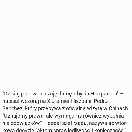
"Dzisiaj po­now­nie czuję dumę z bycia Hisz­pa­nem" –
napisał wczoraj na X premier Hisz­pa­nii Pedro
Sanchez, który prze­by­wa z ofi­cjal­ną wizytą w Chinach.
"Uzna­je­my prawa, ale wy­ma­ga­my również wy­peł­nia­
nia obo­wiąz­ków" – dodał szef rządu, na­zy­wa­jąc wtor­
ko­wą decyzję "aktem spra­wie­dli­wo­ści i ko­niecz­no­ści".