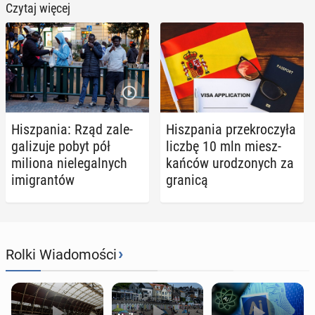
Czytaj więcej
Hisz­pa­nia: Rząd za­le­
Hisz­pa­nia prze­kro­czy­ła
ga­li­zu­je pobyt pół
liczbę 10 mln miesz­
miliona nie­le­gal­nych
kań­ców uro­dzo­nych za
imi­gran­tów
granicą
›
Rolki Wiadomości