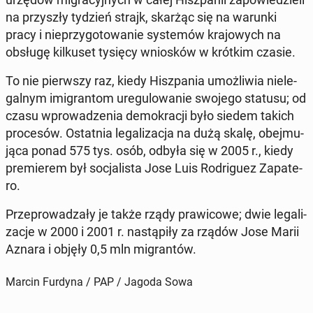
na przy­szły tydzień strajk, skarżąc się na warunki
pracy i nie­przy­go­to­wa­nie sys­te­mów kra­jo­wych na
obsługę kil­ku­set tysięcy wnio­sków w krótkim czasie.
To nie pierw­szy raz, kiedy Hisz­pa­nia umoż­li­wia nie­le­
gal­nym imi­gran­tom ure­gu­lo­wa­nie swojego statusu; od
czasu wpro­wa­dze­nia de­mo­kra­cji było siedem takich
pro­ce­sów. Ostat­nia le­ga­li­za­cja na dużą skalę, obej­mu­
ją­ca ponad 575 tys. osób, odbyła się w 2005 r., kiedy
pre­mie­rem był so­cja­li­sta Jose Luis Ro­dri­gu­ez Za­pa­te­
ro.
Prze­pro­wa­dza­ły je także rządy pra­wi­co­we; dwie le­ga­li­
za­cje w 2000 i 2001 r. na­stą­pi­ły za rządów Jose Marii
Aznara i objęły 0,5 mln mi­gran­tów.
Marcin Furdyna / PAP / Jagoda Sowa