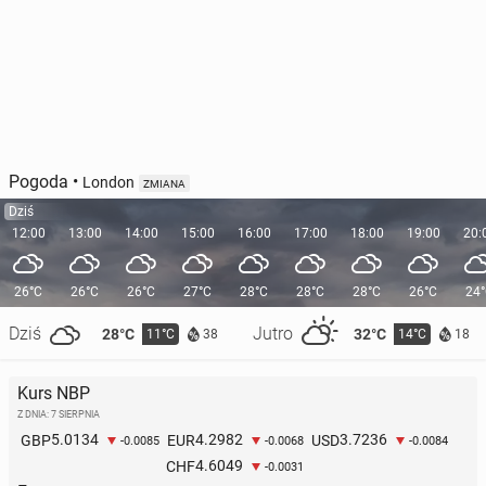
Pogoda
•
London
ZMIANA
Dziś
12:00
13:00
14:00
15:00
16:00
17:00
18:00
19:00
20:
26°C
26°C
26°C
27°C
28°C
28°C
28°C
26°C
24
Dziś
Jutro
28°C
32°C
11°C
14°C
38
18
Kurs NBP
Z DNIA: 7 SIERPNIA
5.0134
4.2982
3.7236
GBP
EUR
USD
-0.0085
-0.0068
-0.0084
4.6049
CHF
-0.0031