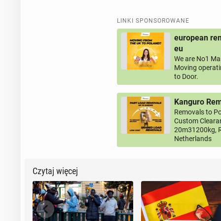
LINKI SPONSOROWANE
european rem
eu
We are No1 Man
Moving operati
to Door.
Kanguro Remo
Removals to Po
Custom Clearan
20m31200kg, R
Netherlands
Czytaj więcej