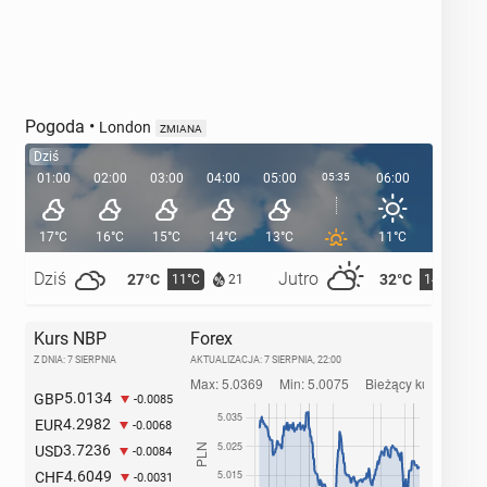
Pogoda
•
London
ZMIANA
Dziś
01:00
02:00
03:00
04:00
05:00
05:35
06:00
07:00
17°C
16°C
15°C
14°C
13°C
11°C
13°C
Dziś
Jutro
27°C
32°C
11°C
14°C
21
Kurs NBP
Forex
Z DNIA: 7 SIERPNIA
AKTUALIZACJA:
7 SIERPNIA, 22:00
5.0134
GBP
-0.0085
4.2982
EUR
-0.0068
3.7236
USD
-0.0084
4.6049
CHF
-0.0031