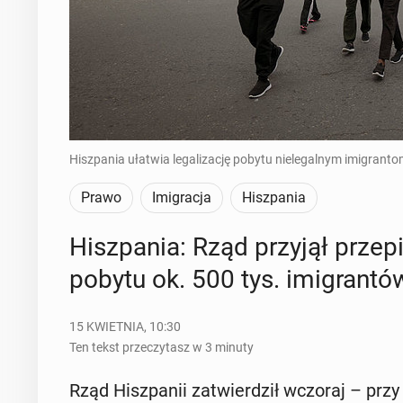
Hiszpania ułatwia legalizację pobytu nielegalnym imigrant
Prawo
Imigracja
Hiszpania
Hisz­pa­nia: Rząd przyjął prze­pi­s
pobytu ok. 500 tys. imi­gran­tó
15 KWIETNIA, 10:30
Ten tekst przeczytasz w 3 minuty
Rząd Hisz­pa­nii za­twier­dził wczoraj – przy s