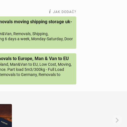
JAK DODAĆ?
ovals moving shipping storage uk-
&Van, Removals, Shipping,
ng 6 days a week, Monday-Saturday, Door
vals to Europe, Man & Van to EU
land, Man&Van to EU, Low Cost, Moving,
ce. Part load 5m3/300kg - Full Load
emovals to Germany, Removals to