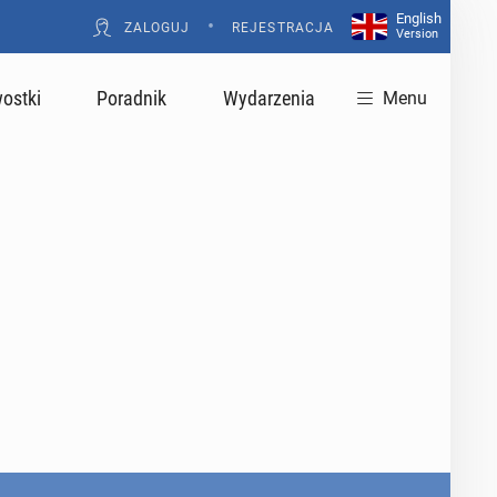
English
•
ZALOGUJ
REJESTRACJA
Version
ostki
Poradnik
Wydarzenia
Menu