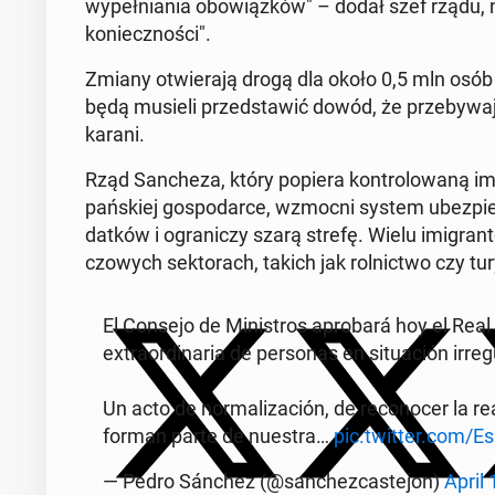
wy­peł­nia­nia obo­wiąz­ków" – dodał szef rządu, n
ko­niecz­no­ści".
Zmiany otwie­ra­ją drogą dla około 0,5 mln osób d
będą musieli przed­sta­wić dowód, że prze­by­wa­ją
karani.
Rząd San­che­za, który popiera kon­tro­lo­wa­ną imi­
pań­skiej go­spo­dar­ce, wzmocni system ubez­pie
dat­ków i ogra­ni­czy szarą strefę. Wielu imi­gran
czo­wych sek­to­rach, takich jak rol­nic­two czy tu­r
El Consejo de Mi­ni­stros apro­ba­rá hoy el Real 
extra­or­di­na­ria de per­so­nas en si­tu­ación ir­re
Un acto de nor­ma­li­za­ción, de re­co­no­cer la 
forman parte de nuestra…
pic.twitter.com/E
— Pedro Sánchez (@san­chez­ca­ste­jon)
April 