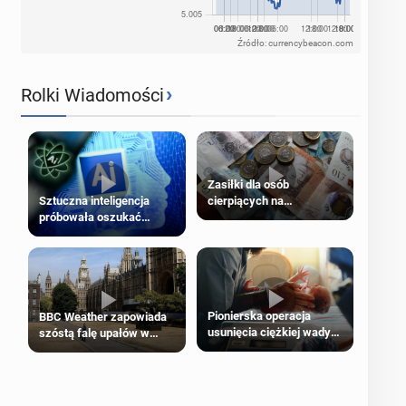
Źródło: currencybeacon.com
›
Rolki Wiadomości
Zasiłki dla osób
cierpiących na
Sztuczna inteligencja
schorzenia psychiczne
próbowała oszukać
człowieka
Pionierska operacja
BBC Weather zapowiada
usunięcia ciężkiej wady
szóstą falę upałów w
wrodzonej płodu w łonie
Londynie
matki