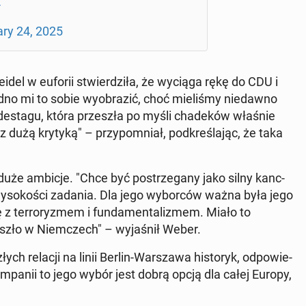
4
­ary 24, 2025
eidel w euforii stwier­dzi­ła, że wyciąga rękę do CDU i
udno mi to sobie wy­obra­zić, choć mie­li­śmy nie­daw­no
de­sta­gu, która prze­szła po myśli cha­de­ków właśnie
dużą krytyką" – przy­po­mniał, pod­kre­śla­jąc, że taka
duże ambicje. "Chce być po­strze­ga­ny jako silny kanc­
wy­so­ko­ści zadania. Dla jego wy­bor­ców ważna była jego
 z ter­ro­ry­zmem i fun­da­men­ta­li­zmem. Miało to
oszło w Niem­czech" – wy­ja­śnił Weber.
ych relacji na linii Berlin-War­sza­wa hi­sto­ryk, od­po­wie­
m­pa­nii to jego wybór jest dobrą opcją dla całej Europy,