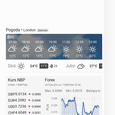
Pogoda
•
London
ZMIANA
Dziś
07:00
08:00
09:00
10:00
11:00
12:00
13:00
14:00
13°C
13°C
15°C
17°C
19°C
21°C
22°C
23°C
Dziś
Jutro
24°C
27°C
11°C
14°C
26
Kurs NBP
Forex
Z DNIA: 7 SIERPNIA
AKTUALIZACJA:
7 SIERPNIA, 07:40
5.0134
GBP
-0.0085
4.2982
EUR
-0.0068
3.7236
USD
-0.0084
4.6049
CHF
-0.0031