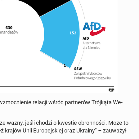
wzmoc­nie­nie relacji wśród part­ne­rów Trój­ką­ta We­
kże ważny, jeśli chodzi o kwestie obron­no­ści. Może to
ż krajów Unii Eu­ro­pej­skiej oraz Ukrainy" – za­uwa­żył