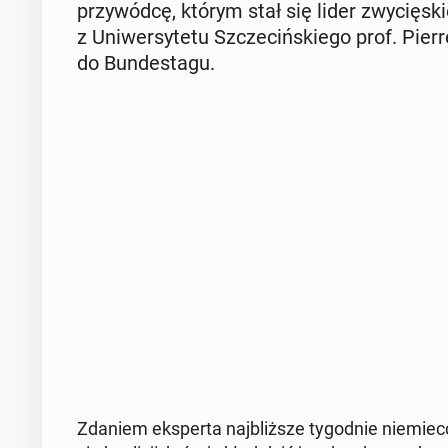
przy­wód­cę, którym stał się lider zwy­cię­ski
z Uni­wer­sy­te­tu Szcze­ciń­skie­go prof. Pi
do Bun­de­sta­gu.
Zdaniem eks­per­ta naj­bliż­sze ty­go­dnie nie­miec