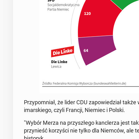
Przy­po­mniał, że lider CDU za­po­wie­dział także 
imar­skie­go, czyli Francji, Niemiec i Polski.
"Wybór Merza na przy­szłe­go kanc­le­rza jest ta
przy­nieść ko­rzy­ści nie tylko dla Niemców, ale te
hi­sto­ryk.