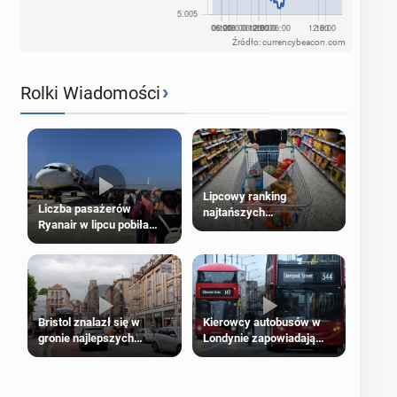
Źródło: currencybeacon.com
›
Rolki Wiadomości
Lipcowy ranking
Liczba pasażerów
najtańszych
Ryanair w lipcu pobiła
supermarketów
rekord
Bristol znalazł się w
Kierowcy autobusów w
gronie najlepszych
Londynie zapowiadają
kierunków podróży na
strajki
świecie