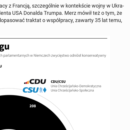
pra­cy z Francją, szcze­gól­nie w kon­tek­ście wojny w Ukra­
e­zy­den­ta USA Donalda Trumpa. Merz mówił też o tym, że
o­pa­so­wać traktat o współ­pra­cy, zawarty 35 lat temu,