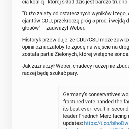
cia ko­ali­cji, której skład dziś jest bardzo trudno
"Dużo zależy od osta­tecz­nych wyników i tego, czy
cjan­tów CDU, prze­kro­czą próg 5 proc. i wejdą d
głosów" – za­uwa­żył Weber.
Hi­sto­ryk prze­wi­du­je, że CDU/CSU może zawrzeć 
opinii ozna­cza­ło­by to zgodę na wejście na dro
została partia Zie­lo­nych, której wstępne sond
Jak za­zna­czył Weber, chadecy raczej nie zbudują 
raczej będą szukać pary.
Ger­ma­ny­'s con­se­rva­ti­ves wo
frac­tu­red vote handed the far
its best-ever result in second p
leader Frie­drich Merz facing m
updates:
https://t.co/bi­ho­