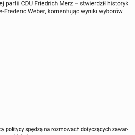
ej partii CDU Frie­drich Merz – stwier­dził hi­sto­ryk
erre-Fre­de­ric Weber, ko­men­tu­jąc wyniki wyborów
­cy po­li­ty­cy spędzą na roz­mo­wach do­ty­czą­cych za­war­