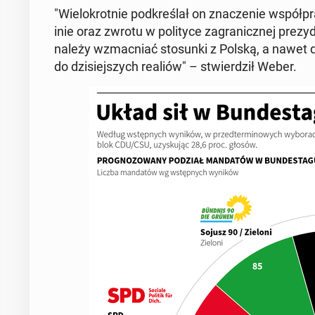
"Wie­lo­krot­nie pod­kre­ślał on zna­cze­nie współ­
inie oraz zwrotu w po­li­ty­ce za­gra­nicz­nej pr
należy wzmac­niać sto­sun­ki z Polską, a nawet d
do dzi­siej­szych realiów" – stwier­dził Weber.