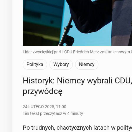
Lider zwycięskiej partii CDU Friedrich Merz zostanie now
Polityka
Wybory
Niemcy
Hi­sto­ryk: Niemcy wybrali CDU
przy­wód­cę
24 LUTEGO 2025, 11:00
Ten tekst przeczytasz w 4 minuty
Po trud­nych, cha­otycz­nych latach w po­li