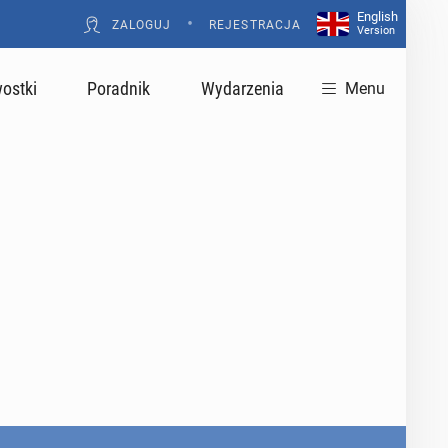
English
•
ZALOGUJ
REJESTRACJA
Version
ostki
Poradnik
Wydarzenia
Menu