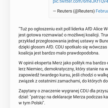
pic.twitter.com/6meJKf1Qv
— Reuters (@Reuters)
Fe­bru
"Tuż po ogło­sze­niu exit poll liderka AfD Alice W
jest gotowa roz­ma­wiać o moż­li­wej ko­ali­cji. Tr
przy­kład prze­gło­so­wa­nia jednej ustawy w Bun­
dzięki głosom AfD. CDU spo­tka­ło się wówczas z 
ko­ali­cja jest bardzo mało praw­do­po­dob­na.
W opinii eks­per­ta Merz jako polityk ma bardzo 
lerz Niemiec, de­mo­kra­tycz­ny, który stanie na 
za­po­wiedź twar­de­go kursu, jeśli chodzi o walkę
związek z ostat­ni­mi za­ma­cha­mi, do których d
Za­py­ta­ny o zna­cze­nie wy­gra­nej CDU dla przy­szł
dział: "patrząc na de­kla­ra­cje Merza podczas ka
w tym Polski".