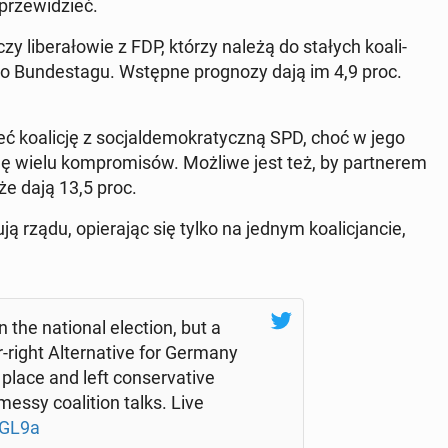
 prze­wi­dzieć.
 li­be­ra­ło­wie z FDP, którzy należą do stałych ko­ali­
o Bun­de­sta­gu. Wstępne pro­gno­zy dają im 4,9 proc.
ko­ali­cję z so­cjal­de­mo­kra­tycz­ną SPD, choć w jego
gę wielu kom­pro­mi­sów. Możliwe jest też, by part­ne­rem
aże dają 13,5 proc.
rządu, opie­ra­jąc się tylko na jednym ko­ali­cjan­cie,
n the na­tio­nal elec­tion, but a
-right Al­ter­na­ti­ve for Germany
lace and left con­se­rva­ti­ve
essy co­ali­tion talks. Live
DwGL9a