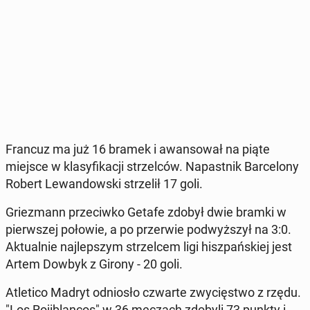
Francuz ma już 16 bramek i awan­so­wał na piąte
miejsce w kla­sy­fi­ka­cji strzel­ców. Na­past­nik Bar­ce­lo­ny
Robert Le­wan­dow­ski strze­lił 17 goli.
Grie­zmann prze­ciw­ko Getafe zdobył dwie bramki w
pierw­szej połowie, a po prze­rwie pod­wyż­szył na 3:0.
Ak­tu­al­nie naj­lep­szym strzel­cem ligi hisz­pań­skiej jest
Artem Dowbyk z Girony - 20 goli.
Atle­ti­co Madryt od­nio­sło czwarte zwy­cię­stwo z rzędu.
"Los Ro­ji­blan­cos" w 36 meczach zdobyli 73 punkty i