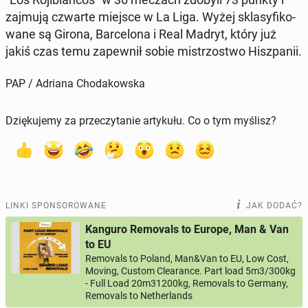
zajmują czwarte miejsce w La Liga. Wyżej skla­sy­fi­ko­
wa­ne są Girona, Bar­ce­lo­na i Real Madryt, który już
jakiś czas temu za­pew­nił sobie mi­strzo­stwo Hisz­pa­nii.
PAP / Adriana Chodakowska
Dziękujemy za przeczytanie artykułu. Co o tym myślisz?
LINKI SPONSOROWANE
JAK DODAĆ?
Kanguro Removals to Europe, Man & Van
to EU
Removals to Poland, Man&Van to EU, Low Cost,
Moving, Custom Clearance. Part load 5m3/300kg
- Full Load 20m31200kg, Removals to Germany,
Removals to Netherlands