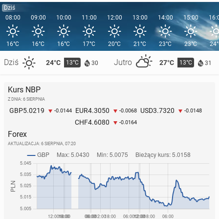
Dziś
08:00
09:00
10:00
11:00
12:00
13:00
14:00
15:00
16:
16°C
16°C
16°C
17°C
20°C
21°C
23°C
23°C
24
Dziś
Jutro
24°C
27°C
13°C
13°C
30
31
Kurs NBP
Z DNIA: 6 SIERPNIA
5.0219
4.3050
3.7320
GBP
EUR
USD
-0.0144
-0.0068
-0.0148
4.6080
CHF
-0.0164
Forex
AKTUALIZACJA:
6 SIERPNIA, 07:20