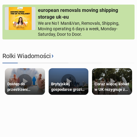
european removals moving shipping
storage uk-eu
We are No1 Man&Van, Removals, Shipping,
Moving operating 6 days a week, Monday-
Saturday, Door to Door.
›
Rolki Wiadomości
Dostęp do
Brytyjskiej
Coraz więcej kobiet
przestrzeni
gospodarce grozi
w UK rezygnuje z
przeznaczonych
recesja, jeśli
roli druhny na
dla jednej płci ma
kryzys na Bliskim
ślubie
opierać się
Wschodzie się
wyłącznie na płci
przedłuży
biologicznej