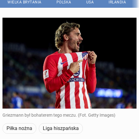
WIELKA BRYTANIA
POLSKA
USA
IRLANDIA
Griezmann był bohaterem tego meczu. (Fot. Getty Images)
Piłka nożna
Liga hiszpańska