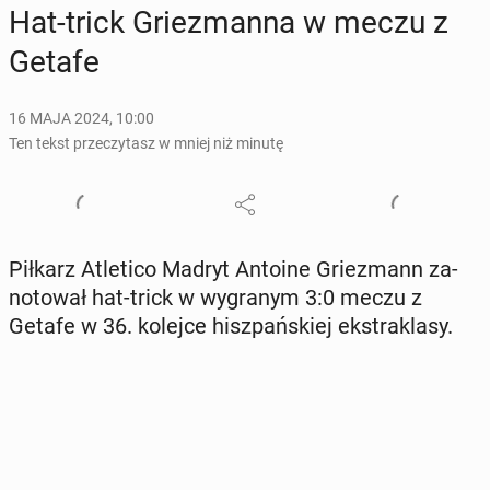
Hat-trick Grie­zman­na w meczu z
Getafe
16 MAJA 2024, 10:00
Ten tekst przeczytasz w mniej niż minutę
Piłkarz Atle­ti­co Madryt Antoine Grie­zmann za­
no­to­wał hat-trick w wy­gra­nym 3:0 meczu z
Getafe w 36. kolejce hisz­pań­skiej eks­tra­kla­sy.