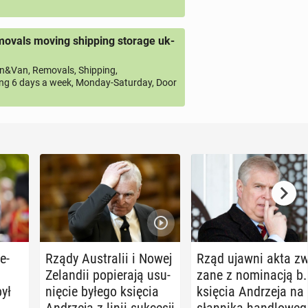
ovals moving shipping storage uk-
&Van, Removals, Shipping,
ng 6 days a week, Monday-Saturday, Door
e­
Rządy Au­stra­lii i Nowej
Rząd ujawni akta zw
:
Ze­lan­dii po­pie­ra­ją usu­
za­ne z no­mi­na­cją b.
był
nię­cie byłego księcia
księcia An­drze­ja na
An­drze­ja z linii suk­ce­sji
słan­ni­ka han­dlo­we­