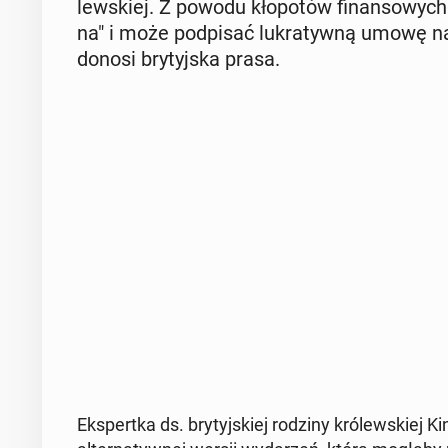
lew­skiej. Z powodu kło­po­tów fi­nan­so­wych
na" i może pod­pi­sać lu­kra­tyw­ną umowę na au
donosi bry­tyj­ska prasa.
Eks­pert­ka ds. bry­tyj­skiej rodziny kró­lew­skiej K