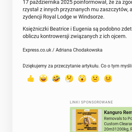
17 paź­dzier­ni­ka 2025 po­in­for­mo­wał, że za z
rzy­stał z innych przy­zna­nych mu za­szczy­tów, a
zy­den­cji Royal Lodge w Wind­so­rze.
Księż­nicz­ki Be­atri­ce i Eugenia są podobno zde­
obliczu kon­tro­wer­sji zwią­za­nych z ich ojcem.
Express.co.uk / Adriana Chodakowska
Dziękujemy za przeczytanie artykułu. Co o tym myśl
LINKI SPONSOROWANE
Kanguro Remo
Removals to Po
Custom Clearan
20m31200kg, R