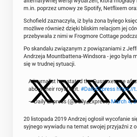
al­ter­na­tyw­nej wersji wy­da­rzeń, która mogłaby n
m.in. poprzez umowy ze Spotify, Net­fli­xem oraz 
Scho­field za­zna­czy­ła, iż była żona byłego księc
możliwe również dzięki bliskim re­la­cjom jej có
prze­by­wa­ła z nimi w Frog­mo­re Cottage podcza
Po skan­da­lu zwią­za­nym z po­wią­za­nia­mi z Jef­
An­drze­ja Mo­unt­bat­te­na-Wind­so­ra - jego była m
się w trudnej sy­tu­acji.
A jo­ur­na­list has stated the Sus­se­xes are afra
about their royal exit.
#Da­ily­Express
https:/
— Daily Express (@Daily_Express)
March 4, 
20 li­sto­pa­da 2019 Andrzej ogłosił wy­co­fa­nie si
syj­ne­go wywiadu na temat swojej przy­jaź­ni z os