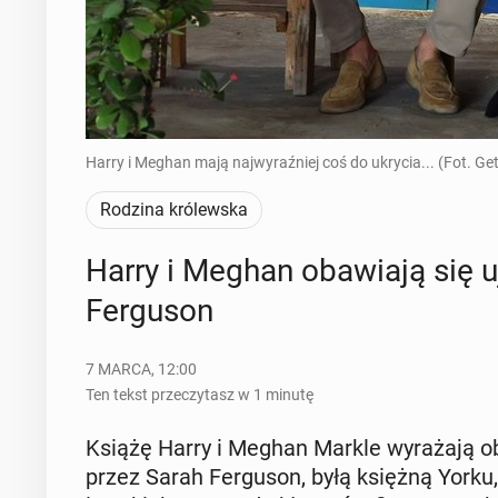
Harry i Meghan mają najwyraźniej coś do ukrycia... (Fot. Ge
Rodzina królewska
Harry i Meghan oba­wia­ją się u
Fer­gu­son
7 MARCA, 12:00
Ten tekst przeczytasz w 1 minutę
Książę Harry i Meghan Markle wy­ra­ża­ją ob
przez Sarah Fer­gu­son, byłą księżną Yorku, po