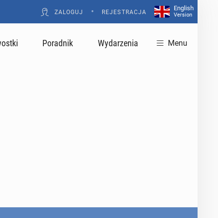
English
•
ZALOGUJ
REJESTRACJA
Version
ostki
Poradnik
Wydarzenia
Menu