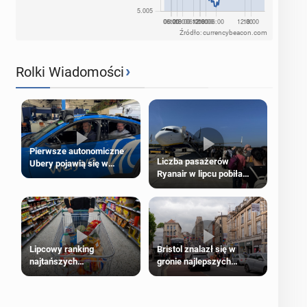
Źródło: currencybeacon.com
›
Rolki Wiadomości
Pierwsze autonomiczne
Liczba pasażerów
Ubery pojawią się w
Ryanair w lipcu pobiła
Londynie jeszcze tego
rekord
lata
Lipcowy ranking
Bristol znalazł się w
najtańszych
gronie najlepszych
supermarketów
kierunków podróży na
świecie