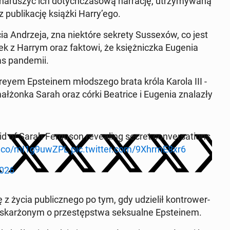
a­ru­szyć ich do­tych­cza­so­wą nar­ra­cję, utrzy­my­wa­ną
pu­bli­ka­cję książki Harry’ego.
ia An­drze­ja, zna nie­któ­re sekrety Sus­se­xów, co jest
rek z Harrym oraz faktowi, że księż­nicz­ka Eugenia
s pan­de­mii.
frey­em Ep­ste­inem młod­sze­go brata króla Karola III -
ał­żon­ka Sarah oraz córki Be­atri­ce i Eugenia zna­la­zły
id of Sarah Fer­gu­son re­ve­aling secret co­nver­sa­tions
/t.co/mI1g9uwZPL
pic.twitter.com/9XhrmE8xr6
2026
ę z życia pu­blicz­ne­go po tym, gdy udzie­lił kon­tro­wer­
kar­żo­nym o prze­stęp­stwa sek­su­al­ne Ep­ste­inem.