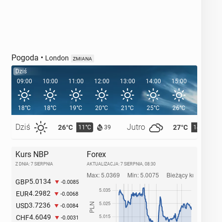
Pogoda
•
London
ZMIANA
Dziś
09:00
10:00
11:00
12:00
13:00
14:00
15:00
16:00
18°C
18°C
19°C
20°C
21°C
25°C
26°C
26°C
Dziś
Jutro
26°C
27°C
11°C
14°C
39
Kurs NBP
Forex
Z DNIA: 7 SIERPNIA
AKTUALIZACJA:
7 SIERPNIA, 08:30
5.0134
GBP
-0.0085
4.2982
EUR
-0.0068
3.7236
USD
-0.0084
4.6049
CHF
-0.0031