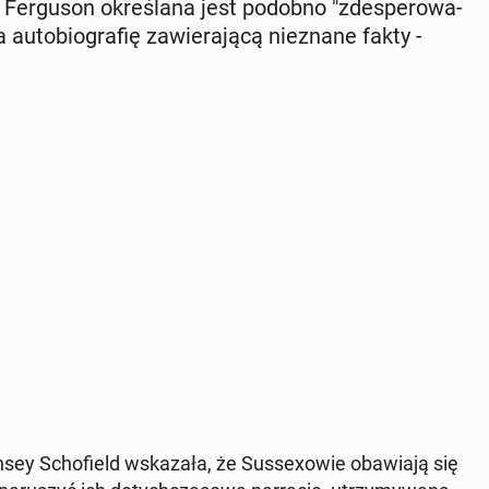
 Fer­gu­son okre­śla­na jest podobno "zde­spe­ro­wa­
­to­bio­gra­fię za­wie­ra­ją­cą nie­zna­ne fakty -
insey Scho­field wska­za­ła, że Sus­se­xo­wie oba­wia­ją się