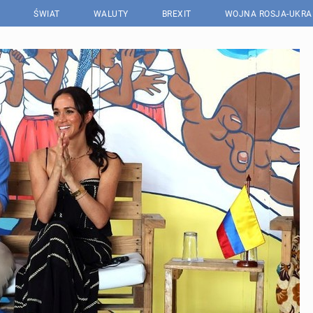
ŚWIAT
WALUTY
BREXIT
WOJNA ROSJA-UKRA