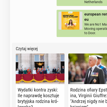
Netherlands
european rem
eu
We are No1 Man
Moving operati
to Door.
Czytaj więcej
Wydatki kontra zyski:
Rodzina ofiary Ep­st
Ile na­praw­dę kosz­tu­je
ina, Vir­gi­nii Giuffre
bry­tyj­ska rodzina kró­
"Andrzej nigdy nie 
lew­ska?
księ­ciem"