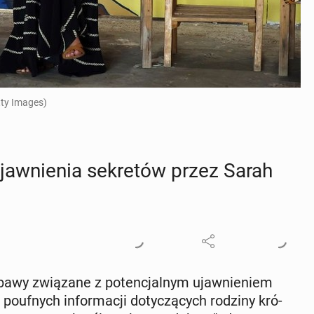
tty Images)
jaw­nie­nia se­kre­tów przez Sarah
awy zwią­za­ne z po­ten­cjal­nym ujaw­nie­niem
­uf­nych in­for­ma­cji do­ty­czą­cych rodziny kró­