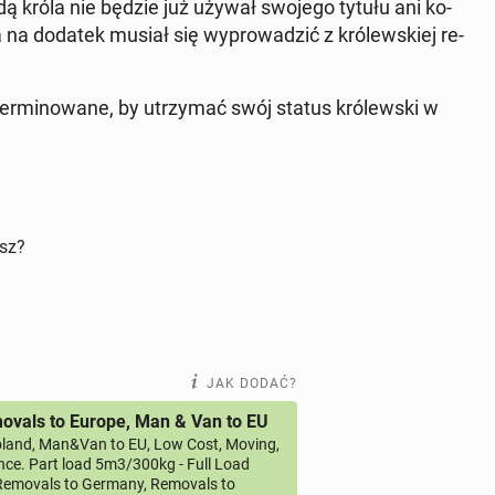
godą króla nie będzie już używał swojego tytułu ani ko­
 na dodatek musiał się wy­pro­wa­dzić z kró­lew­skiej re­
ter­mi­no­wa­ne, by utrzy­mać swój status kró­lew­ski w
isz?
JAK DODAĆ?
vals to Europe, Man & Van to EU
land, Man&Van to EU, Low Cost, Moving,
ce. Part load 5m3/300kg - Full Load
emovals to Germany, Removals to