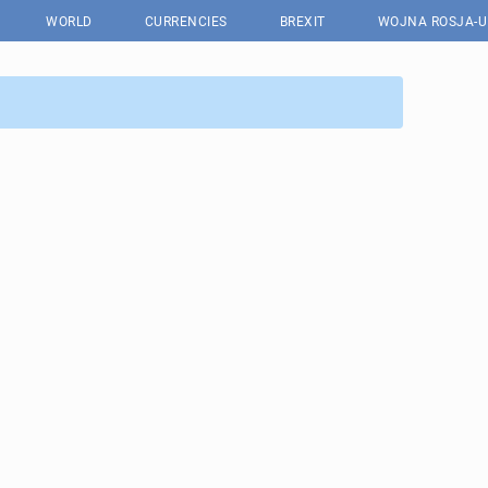
WORLD
CURRENCIES
BREXIT
WOJNA ROSJA-U