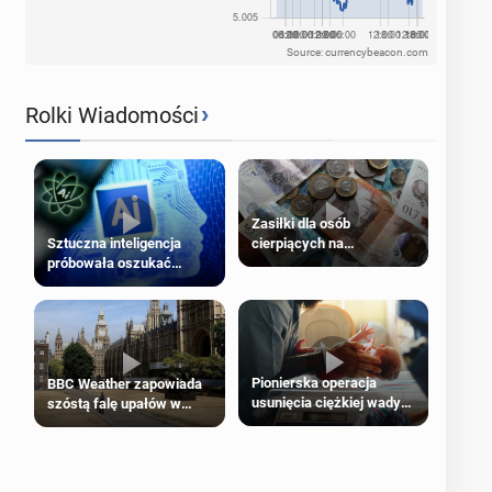
Source: currencybeacon.com
›
Rolki Wiadomości
Zasiłki dla osób
cierpiących na
Sztuczna inteligencja
schorzenia psychiczne
próbowała oszukać
człowieka
Pionierska operacja
BBC Weather zapowiada
usunięcia ciężkiej wady
szóstą falę upałów w
wrodzonej płodu w łonie
Londynie
matki