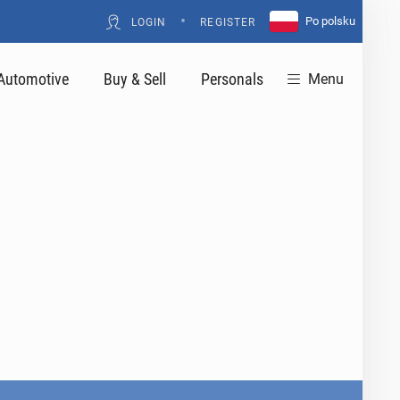
•
Po polsku
LOGIN
REGISTER
Automotive
Buy & Sell
Personals
Menu