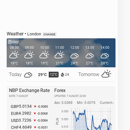
Weather
•
London
CHANGE
Today
08:00
09:00
10:00
11:00
12:00
13:00
14:00
15:00
18°C
18°C
19°C
21°C
24°C
27°C
28°C
29°C
Today
Tomorrow
29°C
32°C
12°C
1
24
NBP Exchange Rate
Forex
DATE: 7 AUGUST
UPDATED:
7 AUGUST, 22:00
5.0134
GBP
-0.0085
4.2982
EUR
-0.0068
3.7236
USD
-0.0084
4.6049
CHF
-0.0031