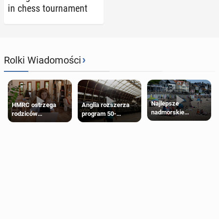
in chess tour­na­ment
›
Rolki Wiadomości
Najlepsze
HMRC ostrzega
Anglia rozszerza
nadmorskie
rodziców
program 50-
miasteczko blisko
pobierających Child
procentowych
Londynu
Benefit. Mogą być
zniżek kolejowych
zobowiązani do
na 18-latków
zwrotu zasiłku