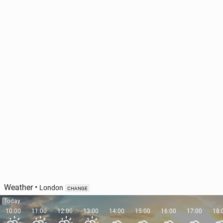
Weather
•
London
CHANGE
Today
10:00
11:00
12:00
13:00
14:00
15:00
16:00
17:00
18: