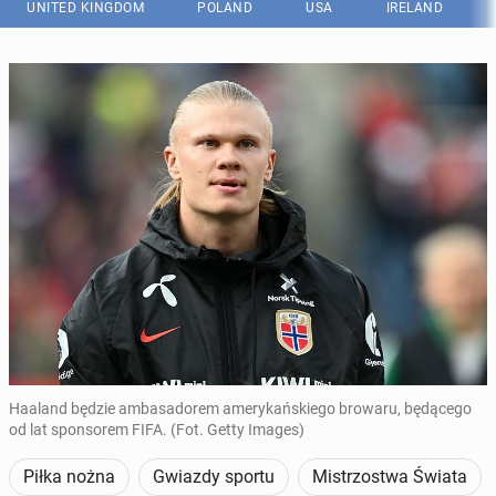
UNITED KINGDOM
POLAND
USA
IRELAND
Haaland będzie ambasadorem amerykańskiego browaru, będącego
od lat sponsorem FIFA. (Fot. Getty Images)
Piłka nożna
Gwiazdy sportu
Mistrzostwa Świata