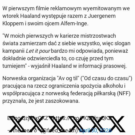
W pier­wszym filmie reklam­owym wyemi­towanym we
wtorek Haaland wys­tępu­je razem z Juer­gen­em
Kloppem i swoim ojcem Alfem-Inge.
"W moich pier­wszych w kari­erze mis­tr­zost­wach
świata za­mierzam dać z siebie wszys­tko, więc slogan
kam­panii
Let it pour
bardzo mi odpowia­da, ponieważ
dokład­nie odzwier­cied­la to, co czuję przed tym
turniejem" - wy­jaśnił Haaland w in­for­ma­cji pra­sowej.
Nor­wes­ka or­ga­ni­za­c­ja "Av og til" ("Od czasu do czasu")
pracu­ją­ca na rzecz ograniczenia spoży­cia alko­holu i
współpracu­ją­ca z nor­weską fed­er­acją piłkarską (NFF)
przyz­nała, że jest za­s­zokowana.
Erling Qzjd­nx­QKZ">https://t.co/HQzjd­nx­QKZ
— the feed ð¹ (@feed_the4th)
April 30, 2026