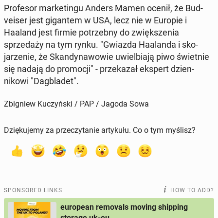
Pro­fe­sor mar­ketingu Anders Mamen ocenił, że Bud­
veis­er jest gi­gan­tem w USA, lecz nie w Europie i
Haaland jest firmie potrzeb­ny do zwięk­szenia
sprzedaży na tym rynku. "Gwiazda Haa­lan­da i sko­
jarze­nie, że Skan­dy­na­wowie uwiel­bi­a­ją piwo świet­nie
się nadają do pro­mocji" - przekazał ekspert dzi­en­
nikowi "Dag­bladet".
Zbigniew Kuczyński / PAP / Jagoda Sowa
Dziękujemy za przeczytanie artykułu. Co o tym myślisz?
SPONSORED LINKS
HOW TO ADD?
european removals moving shipping
storage uk-eu