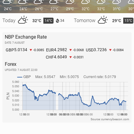
24°C
24°C
26°C
27°C
29°C
32°C
32°C
31°C
30
Today
Tomorrow
32°C
29°C
14°C
15°C
34
NBP Exchange Rate
DATE: 7 AUGUST
5.0134
4.2982
3.7236
GBP
EUR
USD
-0.0085
-0.0068
-0.0084
4.6049
CHF
-0.0031
Forex
UPDATED:
7 AUGUST, 22:00
Source: currencybeacon.com