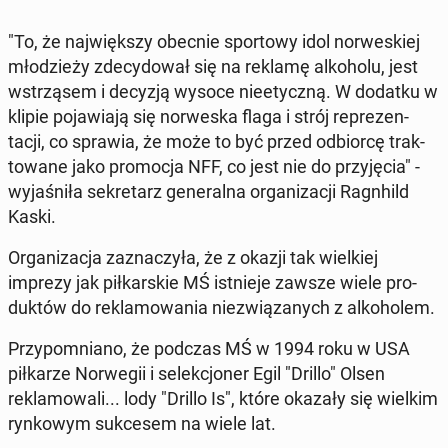
"To, że na­jwięk­szy obecnie sportowy idol nor­weskiej
młodzieży zde­cy­dował się na reklamę alko­holu, jest
wstrząsem i decyzją wysoce nieety­czną. W dodatku w
klipie po­jaw­ia­ją się nor­wes­ka flaga i strój reprezen­
tacji, co sprawia, że może to być przed odbior­cę trak­
towane jako pro­moc­ja NFF, co jest nie do przyję­cia" -
wy­jaśniła sekre­tarz gen­er­al­na or­ga­ni­za­cji Ragn­hild
Kaski.
Or­ga­ni­za­c­ja za­z­naczyła, że z okazji tak wielkiej
imprezy jak piłkarskie MŚ ist­nieje zawsze wiele pro­
duk­tów do reklam­owa­nia niezwiązanych z alko­holem.
Przy­pom­ni­ano, że podczas MŚ w 1994 roku w USA
piłkarze Nor­wegii i se­lekcjon­er Egil "Drillo" Olsen
reklam­owali... lody "Drillo Is", które okazały się wielkim
rynkowym sukce­sem na wiele lat.