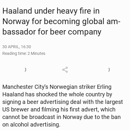
Haaland under heavy fire in
Norway for be­com­ing global am­
bas­sador for beer company
30 APRIL, 16:30
Reading time: 2 Minutes
Man­ches­ter City’s Nor­we­gian striker Erling
Haaland has shocked the whole country by
signing a beer ad­ver­tis­ing deal with the largest
US brewer and filming his first advert, which
cannot be broad­cast in Norway due to the ban
on alcohol ad­ver­tis­ing.