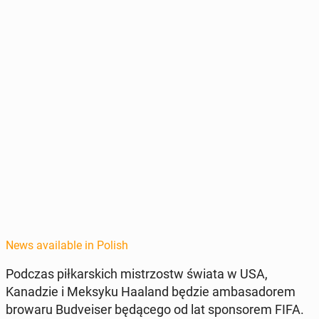
News available in Polish
Podczas piłkars­kich mis­tr­zostw świata w USA,
Kanadzie i Meksyku Haaland będzie am­basadorem
browaru Bud­veis­er będącego od lat spon­sorem FIFA.