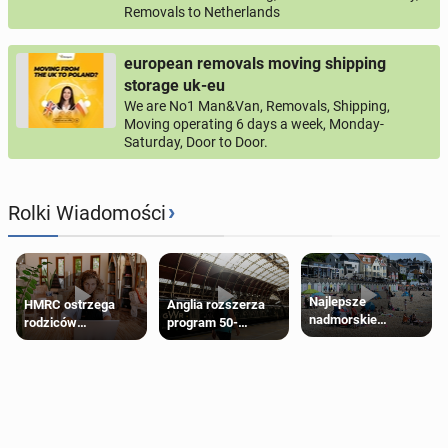
Removals to Netherlands
european removals moving shipping
storage uk-eu
We are No1 Man&Van, Removals, Shipping,
Moving operating 6 days a week, Monday-
Saturday, Door to Door.
›
Rolki Wiadomości
Najlepsze
HMRC ostrzega
Anglia rozszerza
nadmorskie
rodziców
program 50-
miasteczko blisko
pobierających Child
procentowych
Londynu
Benefit. Mogą być
zniżek kolejowych
zobowiązani do
na 18-latków
zwrotu zasiłku