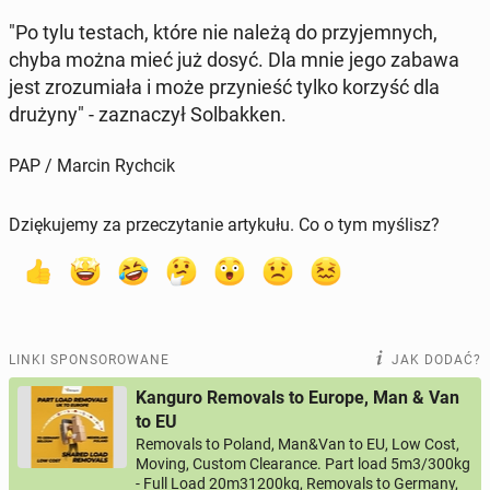
"Po tylu testach, które nie należą do przy­jem­nych,
chyba można mieć już dosyć. Dla mnie jego zabawa
jest zro­zu­mia­ła i może przy­nieść tylko korzyść dla
drużyny" - za­zna­czył Sol­bak­ken.
PAP / Marcin Rychcik
Dziękujemy za przeczytanie artykułu. Co o tym myślisz?
LINKI SPONSOROWANE
JAK DODAĆ?
Kanguro Removals to Europe, Man & Van
to EU
Removals to Poland, Man&Van to EU, Low Cost,
Moving, Custom Clearance. Part load 5m3/300kg
- Full Load 20m31200kg, Removals to Germany,