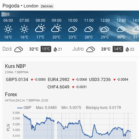
Pogoda
•
London
ZMIANA
Dziś
06:00
07:00
08:00
09:00
10:00
11:00
12:00
13:00
14:
16°C
16°C
17°C
20°C
23°C
28°C
29°C
30°C
31
Dziś
Jutro
32°C
28°C
15°C
14°C
21
22
Kurs NBP
Z DNIA: 7 SIERPNIA
5.0134
4.2982
3.7236
GBP
EUR
USD
-0.0085
-0.0068
-0.0084
4.6049
CHF
-0.0031
Forex
AKTUALIZACJA:
7 SIERPNIA, 22:00