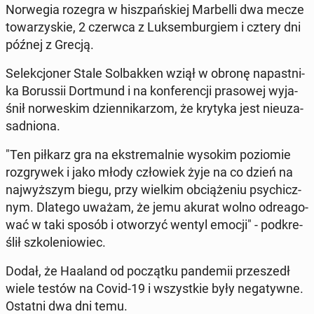
Nor­we­gia rozegra w hisz­pań­skiej Mar­bel­li dwa mecze
to­wa­rzy­skie, 2 czerwca z Luk­sem­bur­giem i cztery dni
późnej z Grecją.
Se­lek­cjo­ner Stale Sol­bak­ken wziął w obronę na­past­ni­
ka Bo­rus­sii Do­rt­mund i na kon­fe­ren­cji pra­so­wej wy­ja­
śnił nor­we­skim dzien­ni­ka­rzom, że krytyka jest nie­uza­
sad­nio­na.
"Ten piłkarz gra na eks­tre­mal­nie wysokim po­zio­mie
roz­gry­wek i jako młody czło­wiek żyje na co dzień na
naj­wyż­szym biegu, przy wielkim ob­cią­że­niu psy­chicz­
nym. Dlatego uważam, że jemu akurat wolno od­re­ago­
wać w taki sposób i otwo­rzyć wentyl emocji" - pod­kre­
ślił szko­le­nio­wiec.
Dodał, że Haaland od po­cząt­ku pan­de­mii prze­szedł
wiele testów na Covid-19 i wszyst­kie były ne­ga­tyw­ne.
Ostatni dwa dni temu.