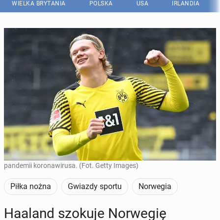
WIELKA BRYTANIA
POLSKA
USA
IRLANDIA
Norweskie media krytykują Haalanda za frywolną zabawę w czasie
pandemii koronawirusa. (Fot. Getty Images)
Piłka nożna
Gwiazdy sportu
Norwegia
Haaland szokuje Nor­we­gię