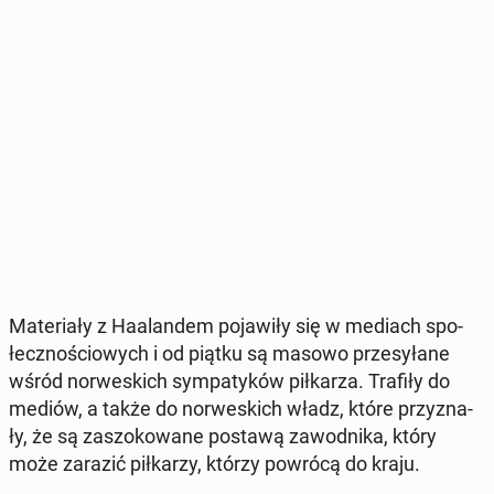
Ma­te­ria­ły z Ha­alan­dem po­ja­wi­ły się w mediach spo­
łecz­no­ścio­wych i od piątku są masowo prze­sy­ła­ne
wśród nor­we­skich sym­pa­ty­ków pił­ka­rza. Trafiły do
mediów, a także do nor­we­skich władz, które przy­zna­
ły, że są za­szo­ko­wa­ne postawą za­wod­ni­ka, który
może zarazić pił­ka­rzy, którzy powrócą do kraju.