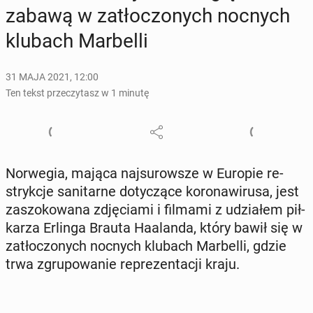
zabawą w za­tło­czo­nych nocnych
klubach Mar­bel­li
31 MAJA 2021, 12:00
Ten tekst przeczytasz w 1 minutę
Nor­we­gia, mająca naj­su­row­sze w Europie re­
stryk­cje sa­ni­tar­ne do­ty­czą­ce ko­ro­na­wi­ru­sa, jest
za­szo­ko­wa­na zdję­cia­mi i filmami z udzia­łem pił­
ka­rza Erlinga Brauta Ha­alan­da, który bawił się w
za­tło­czo­nych nocnych klubach Mar­bel­li, gdzie
trwa zgru­po­wa­nie re­pre­zen­ta­cji kraju.