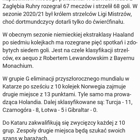
Za­głę­bia Ruhry ro­ze­grał 67 meczów i strze­lił 68 goli. W
sezonie 2020/21 był królem strzel­ców Ligi Mi­strzów,
choć do­rt­mund­czy­cy dotarli tylko do ćwierć­fi­na­łu.
W obecnym sezonie nie­miec­kiej eks­tra­kla­sy Haaland
po siedmiu ko­lej­kach ma ro­ze­gra­ne pięć spotkań i zdo­
by­tych siedem goli. Jest na czele kla­sy­fi­ka­cji strzel­
ców, ex aequo z Ro­ber­tem Le­wan­dow­skim z Bayernu
Mo­na­chium.
W grupie G eli­mi­na­cji przy­szło­rocz­ne­go mun­dia­lu w
Katarze po sześciu z 10 kolejek Nor­we­gia zajmuje
drugie miejsce z 13 punk­ta­mi. Tyle samo ma pro­wa­
dzą­ca Ho­lan­dia. Dalej skla­sy­fi­ko­wa­ne są: Turcja - 11,
Czar­no­gó­ra - 8, Łotwa - 5 i Gi­bral­tar - 0.
Do Kataru za­kwa­li­fi­ku­ją się zwy­cięz­cy każdej z 10
grup. Zespoły drugie miejsca będą szukać swoich
szans w ba­ra­żach.