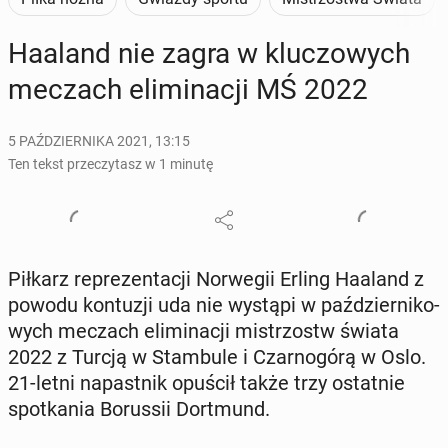
Haaland nie zagra w klu­czo­wych
meczach eli­mi­na­cji MŚ 2022
5 PAŹDZIERNIKA 2021, 13:15
Ten tekst przeczytasz w 1 minutę
Piłkarz re­pre­zen­ta­cji Nor­we­gii Erling Haaland z
powodu kon­tu­zji uda nie wystąpi w paź­dzier­ni­ko­
wych meczach eli­mi­na­cji mi­strzostw świata
2022 z Turcją w Stam­bu­le i Czar­no­gó­rą w Oslo.
21-letni na­past­nik opuścił także trzy ostat­nie
spo­tka­nia Bo­rus­sii Do­rt­mund.