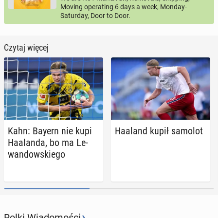
Moving operating 6 days a week, Monday-
Saturday, Door to Door.
Czytaj więcej
Kahn: Bayern nie kupi
Haaland kupił samolot
Ha­alan­da, bo ma Le­
wan­dow­skie­go
›
Rolki Wiadomości