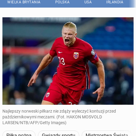
WIELKA BRYTANIA
POLSKA
USA
IRLANDIA
Najlepszy norweski piłkarz nie zdąży wyleczyć kontuzji przed
październikowymi meczami. (Fot. HAKON MOSVOLD
LARSEN/NTB/AFP/Getty Images)
Piłka nożna
Gwiazdy sportu
Mistrzostwa Świata