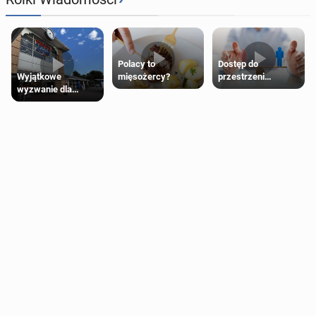
Polacy to
Dostęp do
Wyjątkowe
mięsożercy?
przestrzeni
wyzwanie dla
przeznaczonych
posiadaczy kart
dla jednej płci ma
Tesco Clubcard!
opierać się
wyłącznie na płci
biologicznej