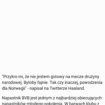
"Przykro mi, że nie jestem gotowy na mecze drużyny
na­ro­do­wej. Byłoby fajnie. Tak czy inaczej, po­wo­dze­nia
dla Nor­we­gii" - napisał na Twit­te­rze Haaland.
Na­past­nik BVB jest jednym z naj­bar­dziej obie­cu­ją­cych
na­past­ni­ków młodego po­ko­le­nia. W barwach klubu z