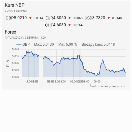
Kurs NBP
Z DNIA: 6 SIERPNIA
5.0219
4.3050
3.7320
GBP
EUR
USD
-0.0144
-0.0068
-0.0148
4.6080
CHF
-0.0164
Forex
AKTUALIZACJA:
6 SIERPNIA, 11:00
Źródło: currencybeacon.com