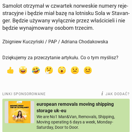
Samolot otrzy­mał w czwar­tek nor­we­skie numery re­je­
stra­cyj­ne i będzie miał bazę na lot­ni­sku Sola w Sta­van­
ger. Będzie używany wy­łącz­nie przez wła­ści­cie­li i nie
będzie wy­naj­mo­wa­ny osobom trzecim.
Zbigniew Kuczyński / PAP / Adriana Chodakowska
Dziękujemy za przeczytanie artykułu. Co o tym myślisz?
LINKI SPONSOROWANE
JAK DODAĆ?
european removals moving shipping
storage uk-eu
We are No1 Man&Van, Removals, Shipping,
Moving operating 6 days a week, Monday-
Saturday, Door to Door.