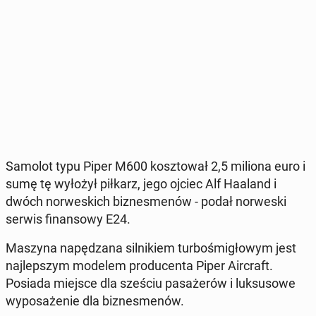
Samolot typu Piper M600 kosz­to­wał 2,5 miliona euro i
sumę tę wyłożył piłkarz, jego ojciec Alf Haaland i
dwóch nor­we­skich biz­nes­me­nów - podał nor­we­ski
serwis fi­nan­so­wy E24.
Maszyna na­pę­dza­na sil­ni­kiem tur­bo­śmi­gło­wym jest
naj­lep­szym modelem pro­du­cen­ta Piper Air­craft.
Posiada miejsce dla sześciu pa­sa­że­rów i luk­su­so­we
wy­po­sa­że­nie dla biz­nes­me­nów.