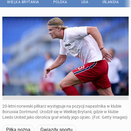
WIELKA BRYTANIA
POLSKA
USA
IRLANDIA
20-letni norweski piłkarz występuje na pozycji napastnika w klubie
Borussia Dortmund. Urodził się w Wielkiej Brytanii, gdzie w klubie
Leeds United jako obrońca grał wtedy jego ojciec. (Fot. Getty Images)
Piłka nożna
Gwiazdy sportu