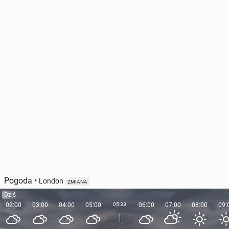
Pogoda
•
London
ZMIANA
Dziś
02:00
03:00
04:00
05:00
05:33
06:00
07:00
08:00
09: