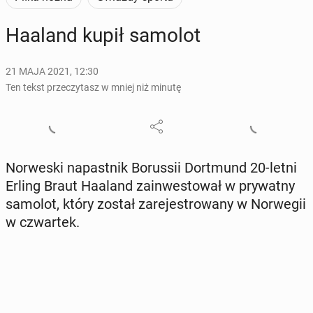
Haaland kupił samolot
21 MAJA 2021, 12:30
Ten tekst przeczytasz w mniej niż minutę
Nor­we­ski na­past­nik Bo­rus­sii Do­rt­mund 20-letni
Erling Braut Haaland za­in­we­sto­wał w pry­wat­ny
samolot, który został za­re­je­stro­wa­ny w Nor­we­gii
w czwar­tek.