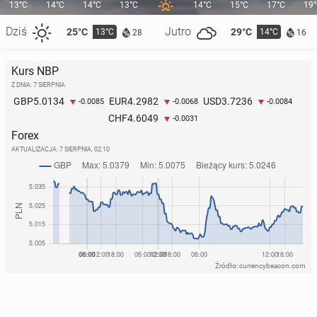
13°C
14°C
14°C
13°C
14°C
15°C
17°C
19
Dziś
Jutro
25°C
29°C
13°C
14°C
28
16
Kurs NBP
Z DNIA: 7 SIERPNIA
5.0134
4.2982
3.7236
GBP
EUR
USD
-0.0085
-0.0068
-0.0084
4.6049
CHF
-0.0031
Forex
AKTUALIZACJA:
7 SIERPNIA, 02:10
Źródło: currencybeacon.com