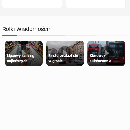
›
Rolki Wiadomości
Lipcowy ranking
Bristol znalazł się
Kierowcy
najtańszych
w gronie
autobusów w
supermarketów
najlepszych
Londynie
kierunków podróży
zapowiadają strajki
na świecie