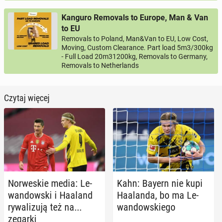
Kanguro Removals to Europe, Man & Van
to EU
Removals to Poland, Man&Van to EU, Low Cost,
Moving, Custom Clearance. Part load 5m3/300kg
- Full Load 20m31200kg, Removals to Germany,
Removals to Netherlands
Czytaj więcej
Nor­we­skie media: Le­
Kahn: Bayern nie kupi
wan­dow­ski i Haaland
Ha­alan­da, bo ma Le­
ry­wa­li­zu­ją też na...
wan­dow­skie­go
zegarki