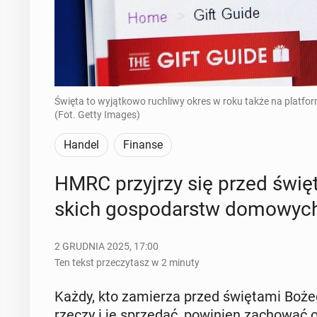
Święta to wyjątkowo ruchliwy okres w roku także na plat
(Fot. Getty Images)
Handel
Finanse
HMRC przyj­rzy się przed świę­ta­
skich go­spo­darstw do­mo­wyc
2 GRUDNIA 2025, 17:00
Ten tekst przeczytasz w 2 minuty
Każdy, kto za­mie­rza przed świę­ta­mi Boże
rzeczy i je sprze­dać, po­wi­nien za­cho­wać