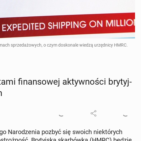
formach sprzedażowych, o czym doskonale wiedzą urzędnicy HMRC.
mi fi­nan­so­wej ak­tyw­no­ści bry­tyj­
h
go Na­ro­dze­nia pozbyć się swoich nie­któ­rych
 ostroż­ność. Bry­tyj­ska skar­bów­ka (HMRC) będzie