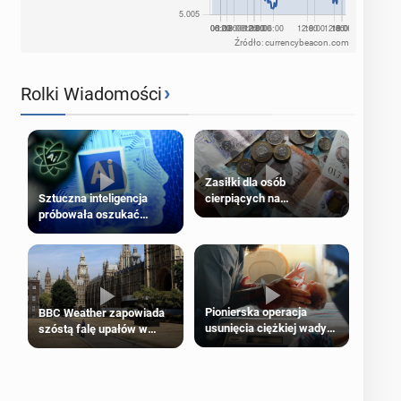
Źródło: currencybeacon.com
›
Rolki Wiadomości
Zasiłki dla osób
cierpiących na
Sztuczna inteligencja
schorzenia psychiczne
próbowała oszukać
człowieka
Pionierska operacja
BBC Weather zapowiada
usunięcia ciężkiej wady
szóstą falę upałów w
wrodzonej płodu w łonie
Londynie
matki