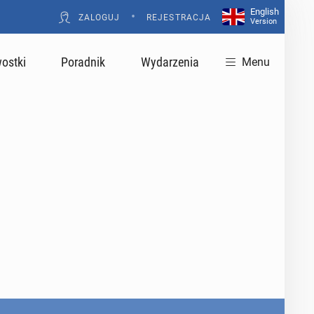
English
•
ZALOGUJ
REJESTRACJA
Version
ostki
Poradnik
Wydarzenia
Menu