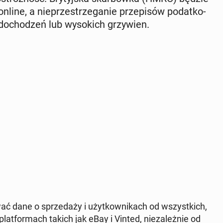
nline, a nie­prze­strze­ga­nie prze­pi­sów po­dat­ko­
o­cho­dzeń lub wy­so­kich grzy­wien.
 dane o sprze­da­ży i użyt­kow­ni­kach od wszyst­kich,
plat­for­mach takich jak eBay i Vinted, nie­za­leż­nie od