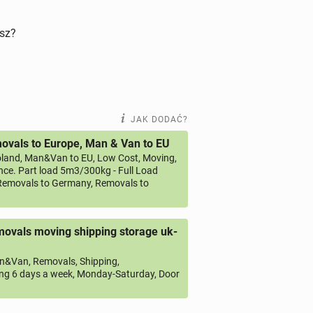
isz?
JAK DODAĆ?
vals to Europe, Man & Van to EU
land, Man&Van to EU, Low Cost, Moving,
ce. Part load 5m3/300kg - Full Load
emovals to Germany, Removals to
ovals moving shipping storage uk-
&Van, Removals, Shipping,
ng 6 days a week, Monday-Saturday, Door