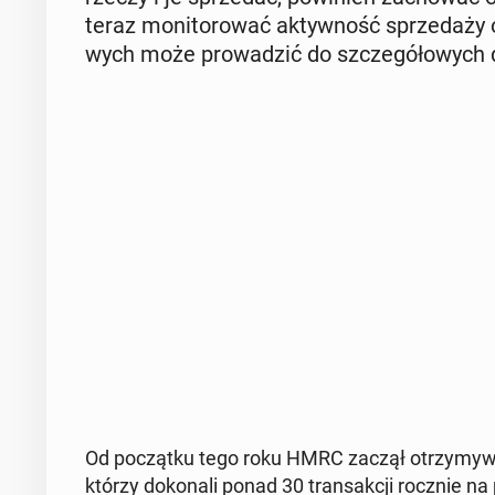
teraz mo­ni­to­ro­wać ak­tyw­ność sprze­da­ży o
wych może pro­wa­dzić do szcze­gó­ło­wych d
Od po­cząt­ku tego roku HMRC zaczął otrzy­my­wać
którzy do­ko­na­li ponad 30 trans­ak­cji rocznie na 