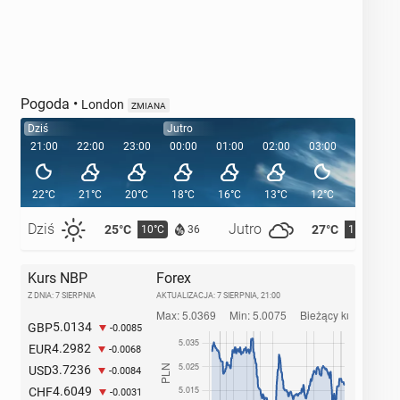
Pogoda
•
London
ZMIANA
Dziś
Jutro
21:00
22:00
23:00
00:00
01:00
02:00
03:00
04:00
22°C
21°C
20°C
18°C
16°C
13°C
12°C
12°C
Dziś
Jutro
25°C
27°C
10°C
11°C
36
Kurs NBP
Forex
Z DNIA: 7 SIERPNIA
AKTUALIZACJA:
7 SIERPNIA, 21:00
5.0134
GBP
-0.0085
4.2982
EUR
-0.0068
3.7236
USD
-0.0084
4.6049
CHF
-0.0031