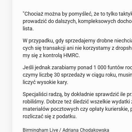
"Chociaż można by po­my­śleć, że to tylko taktyka
pro­wa­dzić do dal­szych, kom­plek­so­wych do­cho
li­sta.
W przy­pad­ku, gdy sprze­da­je­my drobne nie­chcia­n
cych się trans­ak­cji ani nie ko­rzy­sta­my z drop­s
my się z kon­tro­lą HMRC.
Jeśli jednak za­ra­bia­my ponad 1 000 funtów roczn
czy­my liczbę 30 sprze­da­ży w ciągu roku, musi
li­czyć wysokie kary.
Spe­cja­li­ści radzą, by do­kład­nie spraw­dzić ile p
ro­bi­li­śmy. Dobrze też śledzić wszel­kie wydatki
ma­te­ria­łów pocz­to­wych czy opłaty ku­rier­skie
roz­li­czać się z podatku.
Birmingham Live / Adriana Chodakowska