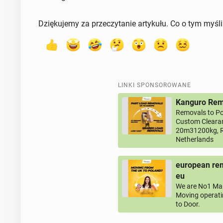
Dziękujemy za przeczytanie artykułu. Co o tym myśl
LINKI SPONSOROWANE
Kanguro Remo
Removals to Po
Custom Clearan
20m31200kg, R
Netherlands
european rem
eu
We are No1 Man
Moving operati
to Door.