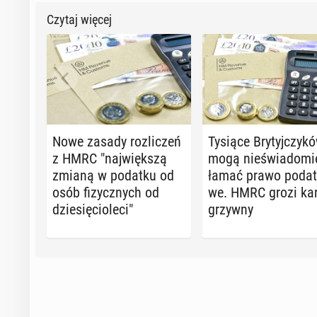
Czytaj więcej
Nowe zasady roz­li­czeń
Tysiące Bry­tyj­czy­k
z HMRC "naj­więk­szą
mogą nie­świa­do­mi
zmianą w podatku od
łamać prawo po­dat­
osób fi­zycz­nych od
we. HMRC grozi ka
dzie­się­cio­le­ci"
grzywny