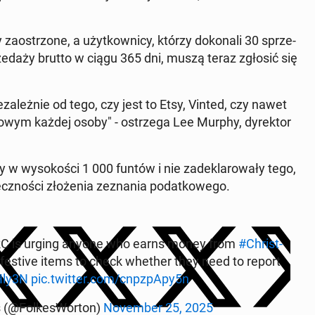
za­ostrzo­ne, a użyt­kow­ni­cy, którzy do­ko­na­li 30 sprze­
rze­da­ży brutto w ciągu 365 dni, muszą teraz zgłosić się
­za­leż­nie od tego, czy jest to Etsy, Vinted, czy nawet
o­wym każdej osoby" - ostrze­ga Lee Murphy, dy­rek­tor
 w wy­so­ko­ści 1 000 funtów i nie za­de­kla­ro­wa­ły tego,
­no­ści zło­że­nia ze­zna­nia po­dat­ko­we­go.
 HMRC is urging anyone who earns money from
#Chri­st­
ng festive items to check whether they need to report
Hly3N
pic.twitter.com/cnpz­pA­py5n
 (@Fol­ke­sWor­ton)
No­vem­ber 25, 2025