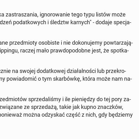
 za­stra­sza­nia, igno­ro­wa­nie tego typu listów może
­dzeń po­dat­ko­wych i śledztw karnych" - dodaje spe­cja­
e przed­mio­ty oso­bi­ste i nie do­ko­nu­je­my po­wta­rza­ją­
hip­pin­gu, raczej mało praw­do­po­dob­ne jest, że spo­tka­
ie na swojej do­dat­ko­wej dzia­łal­no­ści lub prze­kro­
my po­wia­do­mić o tym skar­bów­kę, która może nam na­
rzed­mio­tów sprze­da­li­śmy i ile pie­nię­dzy do tej pory za­
 zwią­za­ne ze sprze­da­żą, takie jak kupno znacz­ków,
, po­nie­waż można od­zy­skać część z nich, gdy bę­dzie­my