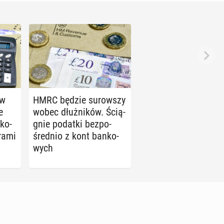
ów
HMRC będzie su­row­szy
e
wobec dłuż­ni­ków. Ścią­
ko­
gnie podatki bez­po­
rami
śred­nio z kont ban­ko­
wych