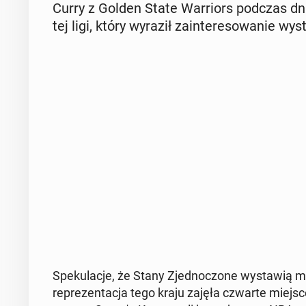
Curry z Golden State War­riors podczas dni
tej ligi, który wyraził za­in­te­re­so­wa­nie w
Spe­ku­la­cje, że Stany Zjed­no­czo­ne wy­sta­wią m
re­pre­zen­ta­cja tego kraju zajęła czwarte miejs