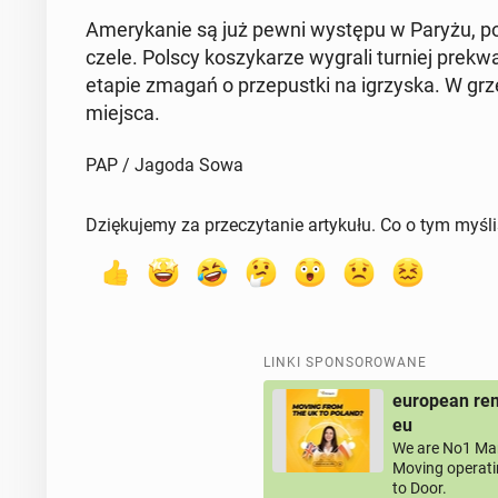
Ame­ry­ka­nie są już pewni występu w Paryżu, po­
czele. Polscy ko­szy­ka­rze wygrali turniej pre­kwa­li
etapie zmagań o prze­pust­ki na igrzy­ska. W grze
miejsca.
PAP / Jagoda Sowa
Dziękujemy za przeczytanie artykułu. Co o tym myśl
LINKI SPONSOROWANE
european rem
eu
We are No1 Man
Moving operati
to Door.