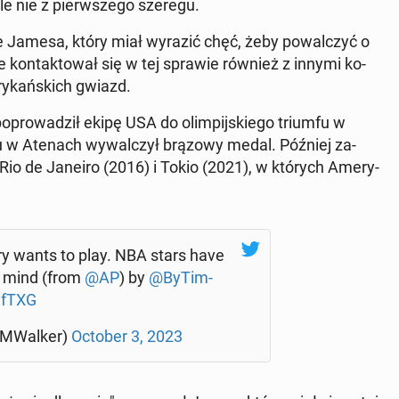
ale nie z pierw­sze­go szeregu.
ie Jamesa, który miał wyrazić chęć, żeby po­wal­czyć o
 że kon­tak­to­wał się w tej sprawie również z innymi ko­
y­kań­skich gwiazd.
, po­pro­wa­dził ekipę USA do olim­pij­skie­go triumfu w
ku w Atenach wy­wal­czył brązowy medal. Później za­
Rio de Janeiro (2016) i Tokio (2021), w których Ame­ry­
ry wants to play. NBA stars have
n mind (from
@AP
) by ⁦
@By­Tim­
I­fTXG
aM­Wal­ker)
October 3, 2023