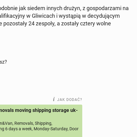
dob­nie jak siedem innych drużyn, z go­spo­da­rza­mi na
­fi­ka­cyj­ny w Gli­wi­cach i wy­stą­pią w de­cy­du­ją­cym
 po­zo­sta­ły 24 zespoły, a zostały cztery wolne
isz?
JAK DODAĆ?
ovals moving shipping storage uk-
&Van, Removals, Shipping,
ng 6 days a week, Monday-Saturday, Door