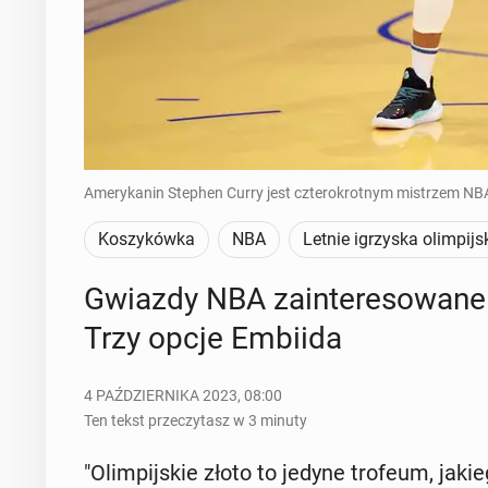
Amerykanin Stephen Curry jest czterokrotnym mistrzem NBA
Koszykówka
NBA
Letnie igrzyska olimpijs
Gwiazdy NBA za­in­te­re­so­wa­n
Trzy opcje Embiida
4 PAŹDZIERNIKA 2023, 08:00
Ten tekst przeczytasz w 3 minuty
"Olim­pij­skie złoto to jedyne trofeum, jakie