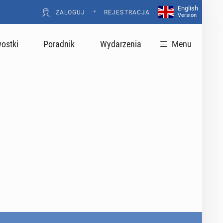
English
•
ZALOGUJ
REJESTRACJA
Version
ostki
Poradnik
Wydarzenia
Menu