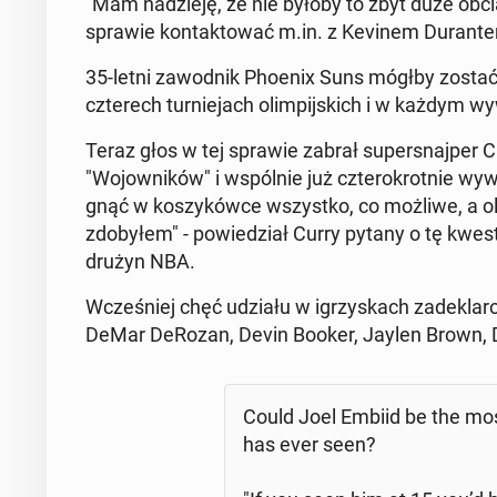
"Mam na­dzie­ję, że nie byłoby to zbyt duże ob­ci
sprawie kon­tak­to­wać m.in. z Kevinem Du­ran­t
35-letni za­wod­nik Phoenix Suns mógłby zostać pi
czte­rech tur­nie­jach olim­pij­skich i w każdym wy
Teraz głos w tej sprawie zabrał su­per­snaj­per C
"Wo­jow­ni­ków" i wspól­nie już czte­ro­krot­nie wy
gnąć w ko­szy­ków­ce wszyst­ko, co możliwe, a oli
zdo­by­łem" - po­wie­dział Curry pytany o tę kwest
drużyn NBA.
Wcze­śniej chęć udziału w igrzy­skach za­de­kl
DeMar DeRozan, Devin Booker, Jaylen Brown, Don
Could Joel Embiid be the mos
has ever seen?