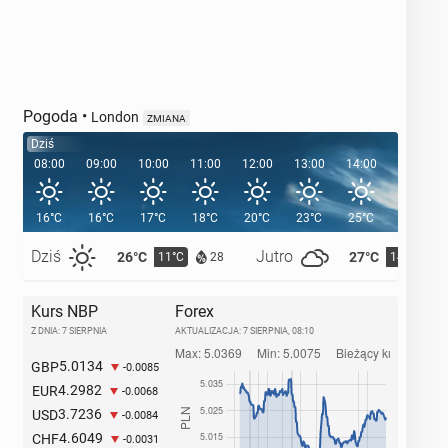
Pogoda
•
London
ZMIANA
Dziś
08:00
09:00
10:00
11:00
12:00
13:00
14:00
15:00
16°C
16°C
17°C
18°C
20°C
23°C
25°C
26°C
Dziś
Jutro
26°C
27°C
11°C
14°C
28
Kurs NBP
Forex
Z DNIA: 7 SIERPNIA
AKTUALIZACJA:
7 SIERPNIA, 08:10
5.0134
GBP
-0.0085
4.2982
EUR
-0.0068
3.7236
USD
-0.0084
4.6049
CHF
-0.0031