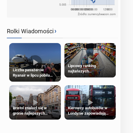
Źródło: currencybeacon.com
›
Rolki Wiadomości
Lipcowy ranking
Liczba pasażerów
najtańszych
Ryanair w lipcu pobiła
supermarketów
rekord
Bristol znalazł się w
Kierowcy autobusów w
gronie najlepszych
Londynie zapowiadają
kierunków podróży na
strajki
świecie