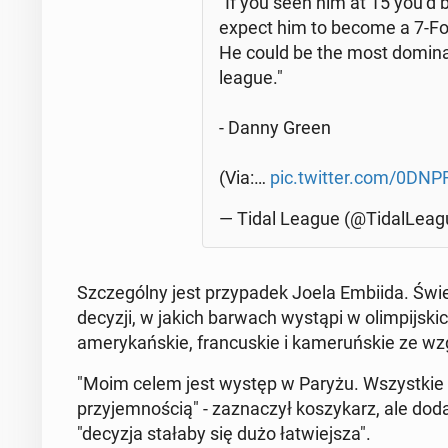
"If you seen him at 15 you’d b
expect him to become a 7-Fo
He could be the most do­mi­na
league."
- Danny Green
(Via:…
pic.twitter.com/0DNP­
— Tidal League (@Ti­dal­Le­a
Szcze­gól­ny jest przy­pa­dek Joela Embiida. Świe
decyzji, w jakich barwach wystąpi w olim­pij­ski
ame­ry­kań­skie, fran­cu­skie i ka­me­ruń­skie ze w
"Moim celem jest występ w Paryżu. Wszyst­kie trzy
przy­jem­no­ścią" - za­zna­czył ko­szy­karz, ale dod
"decyzja stałaby się dużo ła­twiej­sza".