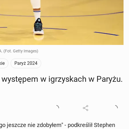
. (Fot. Getty Images)
kie
Paryż 2024
e wy­stę­pem w igrzy­skach w Paryżu.
go jeszcze nie zdo­by­łem" - pod­kre­ślił Stephen