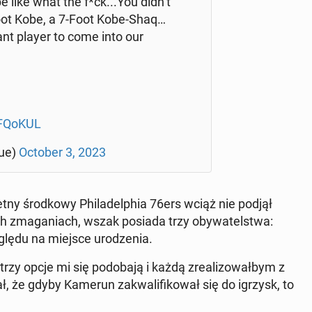
e like what the f*ck...You didn’t
ot Kobe, a 7-Foot Kobe-Shaq…
nt player to come into our
FQo­KUL
gue)
October 3, 2023
tny środ­ko­wy Phi­la­del­phia 76ers wciąż nie podjął
ch zma­ga­niach, wszak posiada trzy oby­wa­tel­stwa:
zględu na miejsce uro­dze­nia.
 opcje mi się po­do­ba­ją i każdą zre­ali­zo­wał­bym z
ał, że gdyby Kamerun za­kwa­li­fi­ko­wał się do igrzysk, to