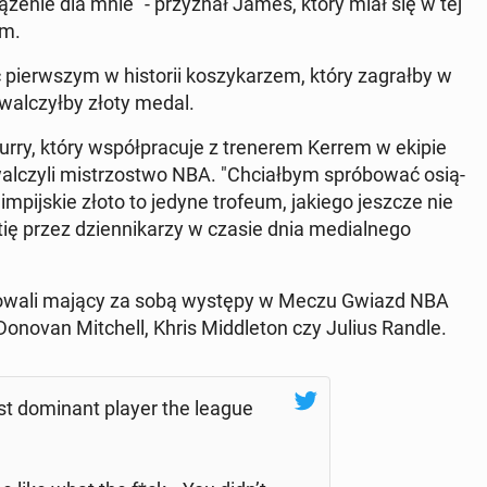
ą­że­nie dla mnie" - przy­znał James, który miał się w tej
em.
erw­szym w hi­sto­rii ko­szy­ka­rzem, który za­grał­by w
­wal­czył­by złoty medal.
urry, który współ­pra­cu­je z tre­ne­rem Kerrem w ekipie
­wal­czy­li mi­strzo­stwo NBA. "Chciał­bym spró­bo­wać osią­
m­pij­skie złoto to jedyne trofeum, jakiego jeszcze nie
ię przez dzien­ni­ka­rzy w czasie dnia me­dial­ne­go
a­ro­wa­li mający za sobą występy w Meczu Gwiazd NBA
ovan Mit­chell, Khris Mid­dle­ton czy Julius Randle.
t do­mi­nant player the league