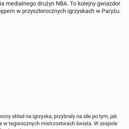
a me­dial­ne­go drużyn NBA. To kolejny gwiaz­dor
y­stę­pem w przy­szło­rocz­nych igrzy­skach w Paryżu.
ocny skład na igrzy­ska, przy­bra­ły na sile po tym, jak
ce w te­go­rocz­nych mi­strzo­stwach świata. W zespole