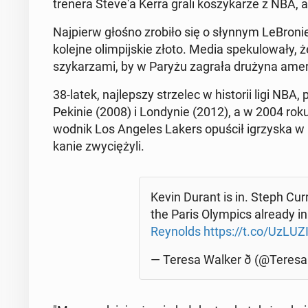
trenera Steve'a Kerra grali ko­szy­ka­rze z NBA, 
Naj­pierw głośno zrobiło się o słynnym Le­Bro­n
kolejne olim­pij­skie złoto. Media spe­ku­lo­wa­ły,
szy­ka­rza­mi, by w Paryżu zagrała drużyna ame­r
38-latek, naj­lep­szy strze­lec w hi­sto­rii ligi NBA
Pekinie (2008) i Lon­dy­nie (2012), a w 2004 ro
wod­nik Los Angeles Lakers opuścił igrzy­ska w 
ka­nie zwy­cię­ży­li.
Kevin Durant is in. Steph Cur
the Paris Olym­pics already i
Rey­nolds
⁩
https://t.co/UzLU­Z
— Teresa Walker ð (@Te­re­s