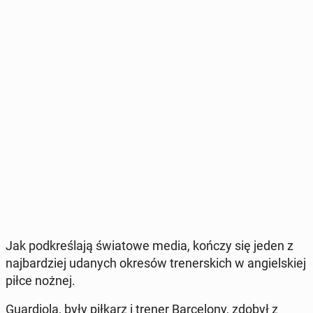
Jak pod­kre­śla­ją świa­to­we media, kończy się jeden z
naj­bar­dziej udanych okresów tre­ner­skich w an­giel­skiej
piłce nożnej.
Gu­ar­dio­la, były piłkarz i trener Bar­ce­lo­ny, zdobył z