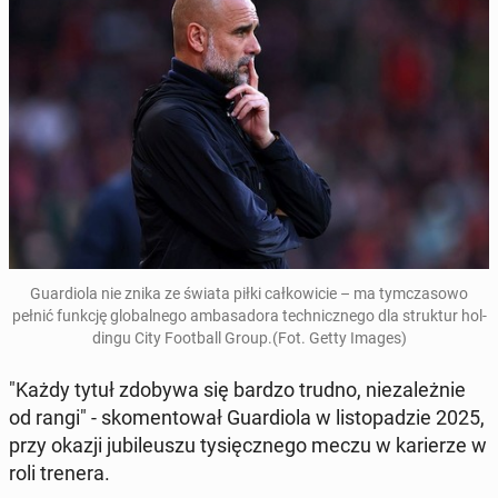
Gu­ar­dio­la nie znika ze świata piłki cał­ko­wi­cie – ma tym­cza­so­wo
pełnić funkcję glo­bal­ne­go am­ba­sa­do­ra tech­nicz­ne­go dla struk­tur hol­
din­gu City Fo­ot­ball Group
.(Fot. Getty Images)
"Każdy tytuł zdobywa się bardzo trudno, nie­za­leż­nie
od rangi" - sko­men­to­wał Gu­ar­dio­la w li­sto­pa­dzie 2025,
przy okazji ju­bi­le­uszu ty­sięcz­ne­go meczu w ka­rie­rze w
roli trenera.