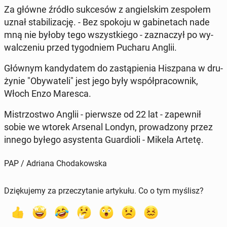
Za główne źródło suk­ce­sów z an­giel­skim ze­spo­łem
uznał sta­bi­li­za­cję. - Bez spokoju w ga­bi­ne­tach nade
mną nie byłoby tego wszyst­kie­go - za­zna­czył po wy­
wal­cze­niu przed ty­go­dniem Pucharu Anglii.
Głównym kan­dy­da­tem do za­stą­pie­nia Hisz­pa­na w dru­
ży­nie "Oby­wa­te­li" jest jego były współ­pra­cow­nik,
Włoch Enzo Maresca.
Mi­strzo­stwo Anglii - pierw­sze od 22 lat - za­pew­nił
sobie we wtorek Arsenal Londyn, pro­wa­dzo­ny przez
innego byłego asy­sten­ta Gu­ar­dio­li - Mikela Artetę.
PAP / Adriana Chodakowska
Dziękujemy za przeczytanie artykułu. Co o tym myślisz?