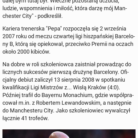
dalej bym tutaj był. Wieczne po­zo­sta­ną uczucia,
ludzie, wspo­mnie­nia i miłość, która darzę mój Man­
che­ster City" - pod­kre­ślił.
Kariera tre­ner­ska "Pepa" roz­po­czę­ła się 2 wrze­śnia
2007 roku od meczu czwar­tej ligi hisz­pań­skiej Bar­ce­lo­
ny B, którą się opie­ko­wał, prze­ciw­ko Premii na oczach
około 2000 kibiców.
Na dobre w roli szko­le­niow­ca za­ist­niał pro­wa­dząc do
licz­nych suk­ce­sów pierw­szą drużynę Bar­ce­lo­ny. Ofi­
cjal­ny debiut za­li­czył 13 sierp­nia 2008 w spo­tka­niu
kwa­li­fi­ka­cji Ligi Mi­strzów z... Wisłą Kraków (4:0).
Później trafił do Bayernu Mo­na­chium, gdzie współ­pra­
co­wał m.in. z Ro­ber­tem Le­wan­dow­skim, a na­stęp­nie
do Man­che­ste­ru City. Jako szko­le­nio­wiec wy­wal­czył
łącznie 41 trofeów.