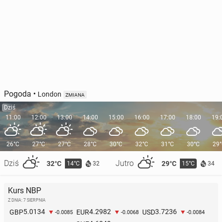
Pogoda
•
London
ZMIANA
Dziś
11:00
12:00
13:00
14:00
15:00
16:00
17:00
18:00
19:
26°C
27°C
27°C
28°C
30°C
32°C
31°C
30°C
29
Dziś
Jutro
32°C
29°C
14°C
15°C
32
34
Kurs NBP
Z DNIA: 7 SIERPNIA
5.0134
4.2982
3.7236
GBP
EUR
USD
-0.0085
-0.0068
-0.0084