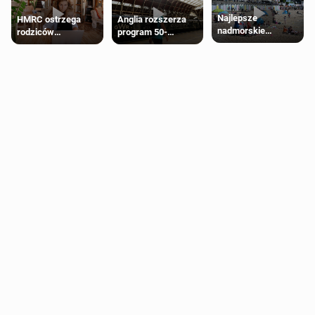
Najlepsze
HMRC ostrzega
Anglia rozszerza
nadmorskie
rodziców
program 50-
miasteczko blisko
pobierających Child
procentowych
Londynu
Benefit. Mogą być
zniżek kolejowych
zobowiązani do
na 18-latków
zwrotu zasiłku