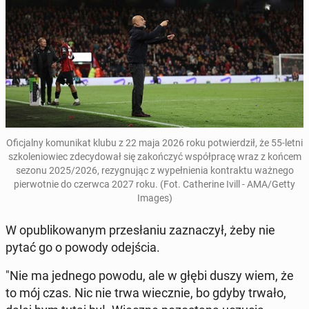
Ofi­cjal­ny ko­mu­ni­kat klubu z 22 maja 2026 roku po­twier­dził, że 55-letni
szko­le­nio­wiec zde­cy­do­wał się za­koń­czyć współ­pra­cę wraz z końcem
sezonu 2025/2026, re­zy­gnu­jąc z wy­peł­nie­nia kon­trak­tu ważnego
pier­wot­nie do czerwca 2027 roku. (Fot. Ca­the­ri­ne Ivill - AMA/Getty
Images)
W opu­bli­ko­wa­nym prze­sła­niu za­zna­czył, żeby nie
pytać go o powody odej­ścia.
"Nie ma jednego powodu, ale w głębi duszy wiem, że
to mój czas. Nic nie trwa wiecz­nie, bo gdyby trwało,