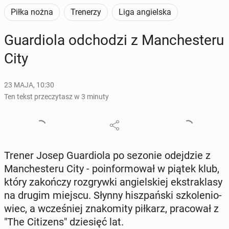
Piłka nożna
Trenerzy
Liga angielska
Gu­ar­dio­la od­cho­dzi z Man­che­ste­ru
City
23 MAJA, 10:30
Ten tekst przeczytasz w 3 minuty
Trener Josep Gu­ar­dio­la po sezonie odej­dzie z
Man­che­ste­ru City - po­in­for­mo­wał w piątek klub,
który za­koń­czy roz­gryw­ki an­giel­skiej eks­tra­kla­sy
na drugim miejscu. Słynny hisz­pań­ski szko­le­nio­
wiec, a wcze­śniej zna­ko­mi­ty piłkarz, pra­co­wał z
"The Ci­ti­zens" dzie­sięć lat.