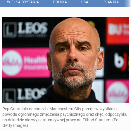
WIELKA BRYTANIA
POLSKA
USA
IRLANDIA
Pep Guardiola odchodzi z Manchesteru City przede wszystkim z
powodu ogromnego zmęczenia psychicznego oraz chęci odpoczynku
po dekadzie niezwykle intensywnej pracy na Etihad Stadium. (Fot.
Getty Images)