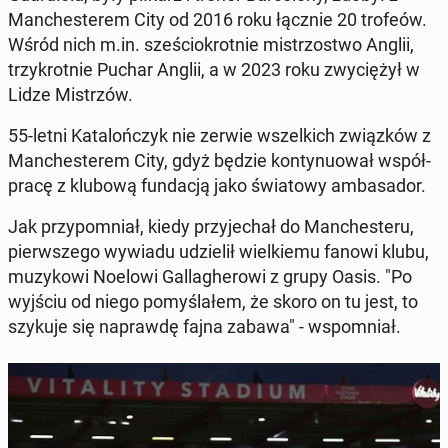
Man­che­ste­rem City od 2016 roku łącznie 20 trofeów.
Wśród nich m.in. sze­ścio­krot­nie mi­strzo­stwo Anglii,
trzy­krot­nie Puchar Anglii, a w 2023 roku zwy­cię­żył w
Lidze Mi­strzów.
55-letni Ka­ta­loń­czyk nie zerwie wszel­kich związ­ków z
Man­che­ste­rem City, gdyż będzie kon­ty­nu­ował współ­
pra­cę z klubową fun­da­cją jako świa­to­wy am­ba­sa­dor.
Jak przy­po­mniał, kiedy przy­je­chał do Man­che­ste­ru,
pierw­sze­go wywiadu udzie­lił wiel­kie­mu fanowi klubu,
mu­zy­ko­wi Noelowi Gal­la­ghe­ro­wi z grupy Oasis. "Po
wyjściu od niego po­my­śla­łem, że skoro on tu jest, to
szykuje się na­praw­dę fajna zabawa" - wspo­mniał.