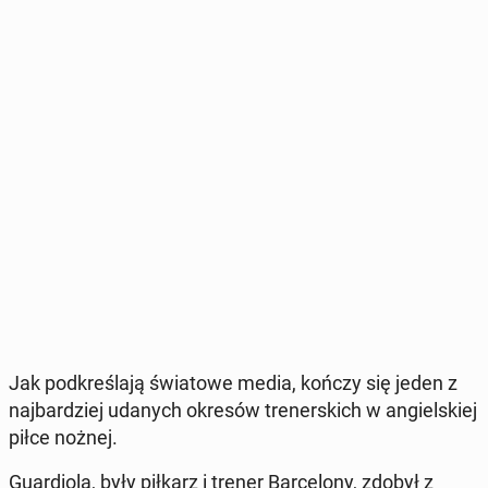
Jak pod­kre­śla­ją świa­to­we media, kończy się jeden z
naj­bar­dziej udanych okresów tre­ner­skich w an­giel­skiej
piłce nożnej.
Gu­ar­dio­la, były piłkarz i trener Bar­ce­lo­ny, zdobył z