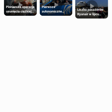
Pierwsze
Pionierska operacja
Liczba pasażerów
autonomiczne
usunięcia ciężkiej
Ryanair w lipcu
Ubery pojawią się
wady wrodzonej
pobiła rekord
w Londynie jeszcze
płodu w łonie matki
tego lata