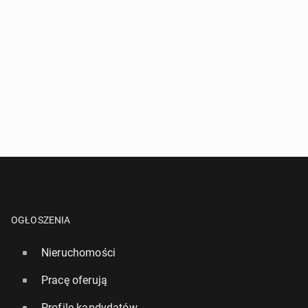
OGŁOSZENIA
Nieruchomości
Pracę oferują
Profile kandydatów