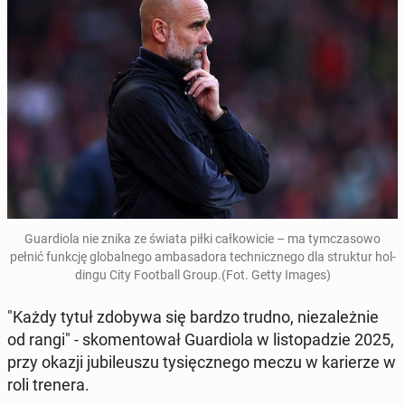
Gu­ar­dio­la nie znika ze świata piłki cał­ko­wi­cie – ma tym­cza­so­wo
pełnić funkcję glo­bal­ne­go am­ba­sa­do­ra tech­nicz­ne­go dla struk­tur hol­
din­gu City Fo­ot­ball Group
.(Fot. Getty Images)
"Każdy tytuł zdobywa się bardzo trudno, nie­za­leż­nie
od rangi" - sko­men­to­wał Gu­ar­dio­la w li­sto­pa­dzie 2025,
przy okazji ju­bi­le­uszu ty­sięcz­ne­go meczu w ka­rie­rze w
roli trenera.