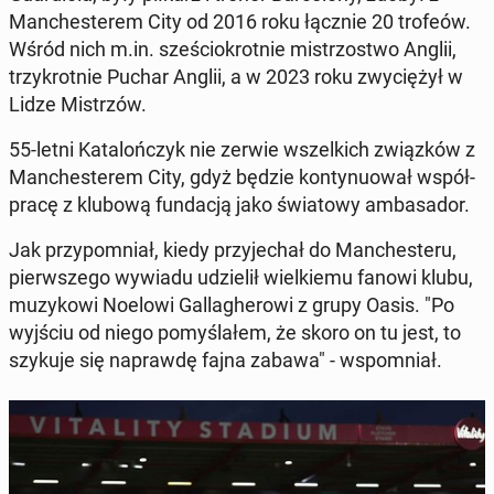
Man­che­ste­rem City od 2016 roku łącznie 20 trofeów.
Wśród nich m.in. sze­ścio­krot­nie mi­strzo­stwo Anglii,
trzy­krot­nie Puchar Anglii, a w 2023 roku zwy­cię­żył w
Lidze Mi­strzów.
55-letni Ka­ta­loń­czyk nie zerwie wszel­kich związ­ków z
Man­che­ste­rem City, gdyż będzie kon­ty­nu­ował współ­
pra­cę z klubową fun­da­cją jako świa­to­wy am­ba­sa­dor.
Jak przy­po­mniał, kiedy przy­je­chał do Man­che­ste­ru,
pierw­sze­go wywiadu udzie­lił wiel­kie­mu fanowi klubu,
mu­zy­ko­wi Noelowi Gal­la­ghe­ro­wi z grupy Oasis. "Po
wyjściu od niego po­my­śla­łem, że skoro on tu jest, to
szykuje się na­praw­dę fajna zabawa" - wspo­mniał.