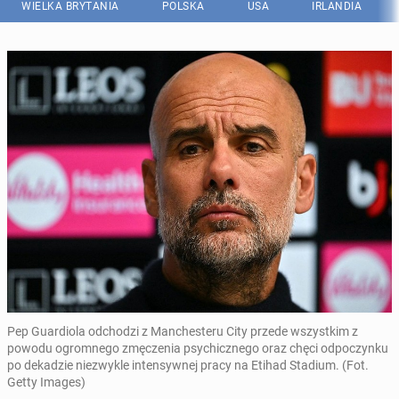
WIELKA BRYTANIA
POLSKA
USA
IRLANDIA
Pep Guardiola odchodzi z Manchesteru City przede wszystkim z
powodu ogromnego zmęczenia psychicznego oraz chęci odpoczynku
po dekadzie niezwykle intensywnej pracy na Etihad Stadium. (Fot.
Getty Images)