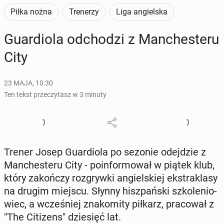
Piłka nożna
Trenerzy
Liga angielska
Gu­ar­dio­la od­cho­dzi z Man­che­ste­ru
City
23 MAJA, 10:30
Ten tekst przeczytasz w 3 minuty
Trener Josep Gu­ar­dio­la po sezonie odej­dzie z
Man­che­ste­ru City - po­in­for­mo­wał w piątek klub,
który za­koń­czy roz­gryw­ki an­giel­skiej eks­tra­kla­sy
na drugim miejscu. Słynny hisz­pań­ski szko­le­nio­
wiec, a wcze­śniej zna­ko­mi­ty piłkarz, pra­co­wał z
"The Ci­ti­zens" dzie­sięć lat.