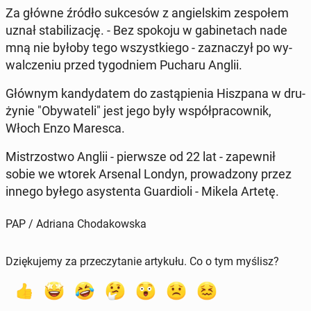
Za główne źródło suk­ce­sów z an­giel­skim ze­spo­łem
uznał sta­bi­li­za­cję. - Bez spokoju w ga­bi­ne­tach nade
mną nie byłoby tego wszyst­kie­go - za­zna­czył po wy­
wal­cze­niu przed ty­go­dniem Pucharu Anglii.
Głównym kan­dy­da­tem do za­stą­pie­nia Hisz­pa­na w dru­
ży­nie "Oby­wa­te­li" jest jego były współ­pra­cow­nik,
Włoch Enzo Maresca.
Mi­strzo­stwo Anglii - pierw­sze od 22 lat - za­pew­nił
sobie we wtorek Arsenal Londyn, pro­wa­dzo­ny przez
innego byłego asy­sten­ta Gu­ar­dio­li - Mikela Artetę.
PAP / Adriana Chodakowska
Dziękujemy za przeczytanie artykułu. Co o tym myślisz?