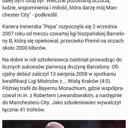
dalej bym tutaj był. Wieczne po­zo­sta­ną uczucia,
ludzie, wspo­mnie­nia i miłość, która darzę mój Man­
che­ster City" - pod­kre­ślił.
Kariera tre­ner­ska "Pepa" roz­po­czę­ła się 2 wrze­śnia
2007 roku od meczu czwar­tej ligi hisz­pań­skiej Bar­ce­lo­
ny B, którą się opie­ko­wał, prze­ciw­ko Premii na oczach
około 2000 kibiców.
Na dobre w roli szko­le­niow­ca za­ist­niał pro­wa­dząc do
licz­nych suk­ce­sów pierw­szą drużynę Bar­ce­lo­ny. Ofi­
cjal­ny debiut za­li­czył 13 sierp­nia 2008 w spo­tka­niu
kwa­li­fi­ka­cji Ligi Mi­strzów z... Wisłą Kraków (4:0).
Później trafił do Bayernu Mo­na­chium, gdzie współ­pra­
co­wał m.in. z Ro­ber­tem Le­wan­dow­skim, a na­stęp­nie
do Man­che­ste­ru City. Jako szko­le­nio­wiec wy­wal­czył
łącznie 41 trofeów.