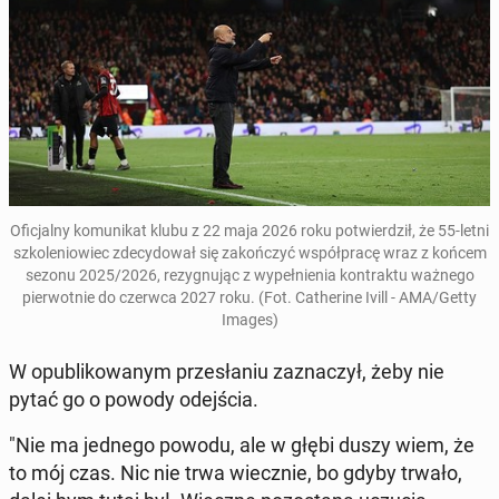
Ofi­cjal­ny ko­mu­ni­kat klubu z 22 maja 2026 roku po­twier­dził, że 55-letni
szko­le­nio­wiec zde­cy­do­wał się za­koń­czyć współ­pra­cę wraz z końcem
sezonu 2025/2026, re­zy­gnu­jąc z wy­peł­nie­nia kon­trak­tu ważnego
pier­wot­nie do czerwca 2027 roku. (Fot. Ca­the­ri­ne Ivill - AMA/Getty
Images)
W opu­bli­ko­wa­nym prze­sła­niu za­zna­czył, żeby nie
pytać go o powody odej­ścia.
"Nie ma jednego powodu, ale w głębi duszy wiem, że
to mój czas. Nic nie trwa wiecz­nie, bo gdyby trwało,