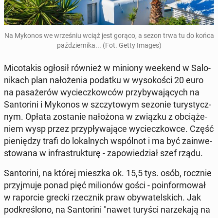
Na Mykonos we wrze­śniu wciąż jest gorąco, a sezon trwa tu do końca
paź­dzier­ni­ka... (Fot. Getty Images)
Mi­co­ta­kis ogłosił również w miniony weekend w Sa­lo­
ni­kach plan na­ło­że­nia podatku w wy­so­ko­ści 20 euro
na pa­sa­że­rów wy­ciecz­kow­ców przy­by­wa­ją­cych na
San­to­ri­ni i Mykonos w szczy­to­wym sezonie tu­ry­stycz­
nym. Opłata zo­sta­nie na­ło­żo­na w związku z ob­cią­że­
niem wysp przez przy­pły­wa­ją­ce wy­ciecz­kow­ce. Część
pie­nię­dzy trafi do lo­kal­nych wspól­not i ma być za­in­we­
sto­wa­na w in­fra­struk­tu­rę - za­po­wie­dział szef rządu.
San­to­ri­ni, na której mieszka ok. 15,5 tys. osób, rocznie
przyj­mu­je ponad pięć mi­lio­nów gości - po­in­for­mo­wał
w ra­por­cie grecki rzecz­nik praw oby­wa­tel­skich. Jak
pod­kre­ślo­no, na San­to­ri­ni "nawet turyści na­rze­ka­ją na