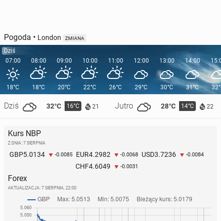
Pogoda
•
London
ZMIANA
Dziś
07:00
08:00
09:00
10:00
11:00
12:00
13:00
14:00
15:
18°C
18°C
20°C
22°C
26°C
29°C
30°C
31°C
32
Dziś
Jutro
32°C
28°C
16°C
14°C
21
22
Kurs NBP
Z DNIA: 7 SIERPNIA
5.0134
4.2982
3.7236
GBP
EUR
USD
-0.0085
-0.0068
-0.0084
4.6049
CHF
-0.0031
Forex
AKTUALIZACJA:
7 SIERPNIA, 22:00