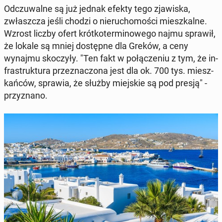
Od­czu­wal­ne są już jednak efekty tego zja­wi­ska,
zwłasz­cza jeśli chodzi o nie­ru­cho­mo­ści miesz­kal­ne.
Wzrost liczby ofert krót­ko­ter­mi­no­we­go najmu sprawił,
że lokale są mniej do­stęp­ne dla Greków, a ceny
wynajmu sko­czy­ły. "Ten fakt w po­łą­cze­niu z tym, że in­
fra­struk­tu­ra prze­zna­czo­na jest dla ok. 700 tys. miesz­
kań­ców, sprawia, że służby miej­skie są pod presją" -
przy­zna­no.