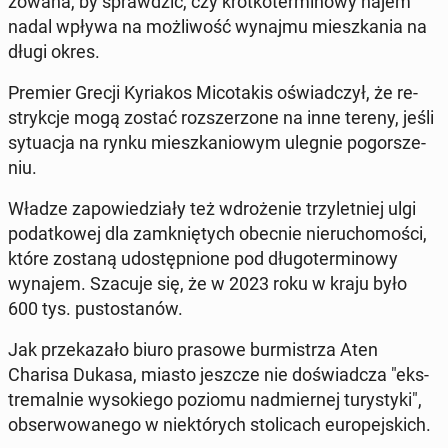
zo­wa­na, by spraw­dzić, czy krót­ko­ter­mi­no­wy najem
nadal wpływa na moż­li­wość wynajmu miesz­ka­nia na
długi okres.
Premier Grecji Ky­ria­kos Mi­co­ta­kis oświad­czył, że re­
stryk­cje mogą zostać roz­sze­rzo­ne na inne tereny, jeśli
sy­tu­acja na rynku miesz­ka­nio­wym ulegnie po­gor­sze­
niu.
Władze za­po­wie­dzia­ły też wdro­że­nie trzy­let­niej ulgi
po­dat­ko­wej dla za­mknię­tych obecnie nie­ru­cho­mo­ści,
które zostaną udo­stęp­nio­ne pod dłu­go­ter­mi­no­wy
wynajem. Szacuje się, że w 2023 roku w kraju było
600 tys. pu­sto­sta­nów.
Jak prze­ka­za­ło biuro prasowe bur­mi­strza Aten
Charisa Dukasa, miasto jeszcze nie do­świad­cza "eks­
tre­mal­nie wy­so­kie­go poziomu nad­mier­nej tu­ry­sty­ki",
ob­ser­wo­wa­ne­go w nie­któ­rych sto­li­cach eu­ro­pej­skich.