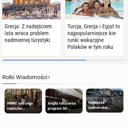
Grecja: Z na­dej­ściem
Turcja, Grecja i Egipt to
lata wraca problem
naj­po­pu­lar­niej­sze kie­
nad­mier­nej tu­ry­sty­ki
run­ki wa­ka­cyj­ne
Polaków w tym roku
›
Rolki Wiadomości
Najlepsze
HMRC ostrzega
Anglia rozszerza
nadmorskie
rodziców
program 50-
miasteczko blisko
pobierających Child
procentowych
Londynu
Benefit. Mogą być
zniżek kolejowych
zobowiązani do
na 18-latków