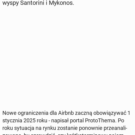
wyspy San­to­ri­ni i Mykonos.
Nowe ogra­ni­cze­nia dla Airbnb zaczną obo­wią­zy­wać 1
stycz­nia 2025 roku - napisał portal Pro­to­The­ma. Po
roku sy­tu­acja na rynku zo­sta­nie po­now­nie prze­ana­li­