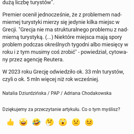
dużą liczbę tu­ry­stów".
Premier ocenił jed­no­cze­śnie, że z pro­ble­mem nad­
mier­nej tu­ry­sty­ki mierzy się jedynie kilka miejsc w
Grecji. "Grecja nie ma struk­tu­ral­ne­go pro­ble­mu z nad­
mier­ną tu­ry­sty­ką. (...) Nie­któ­re miejsca mają spory
problem podczas określ­nych tygodni albo mie­się­cy w
roku i z tym musimy coś zrobić" - po­wie­dział, cy­to­wa­
ny przez agencję Reutera.
W 2023 roku Grecję od­wie­dzi­ło ok. 33 mln tu­ry­stów,
czyli o ok. 5 mln więcej niż rok wcze­śniej.
Natalia Dziurdzińska / PAP / Adriana Chodakowska
Dziękujemy za przeczytanie artykułu. Co o tym myślisz?