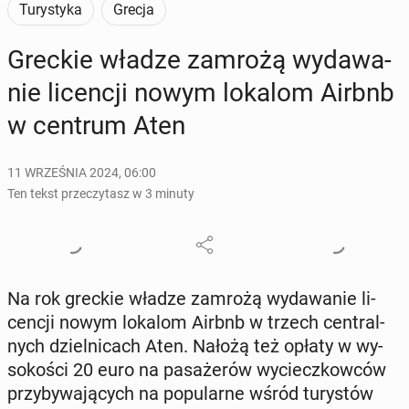
Turystyka
Grecja
Greckie władze zamrożą wy­da­wa­
nie li­cen­cji nowym lokalom Airbnb
w centrum Aten
11 WRZEŚNIA 2024, 06:00
Ten tekst przeczytasz w 3 minuty
Na rok greckie władze zamrożą wy­da­wa­nie li­
cen­cji nowym lokalom Airbnb w trzech cen­tral­
nych dziel­ni­cach Aten. Nałożą też opłaty w wy­
so­ko­ści 20 euro na pa­sa­że­rów wy­ciecz­kow­ców
przy­by­wa­ją­cych na po­pu­lar­ne wśród tu­ry­stów