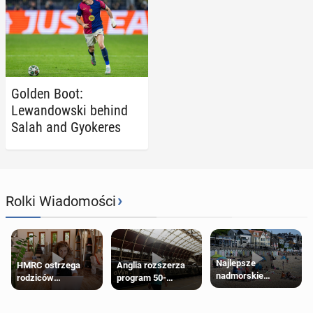
Golden Boot:
Lewandows­ki behind
Salah and Gyok­eres
›
Rolki Wiadomości
Najlepsze
HMRC ostrzega
Anglia rozszerza
nadmorskie
rodziców
program 50-
miasteczko blisko
pobierających Child
procentowych
Londynu
Benefit. Mogą być
zniżek kolejowych