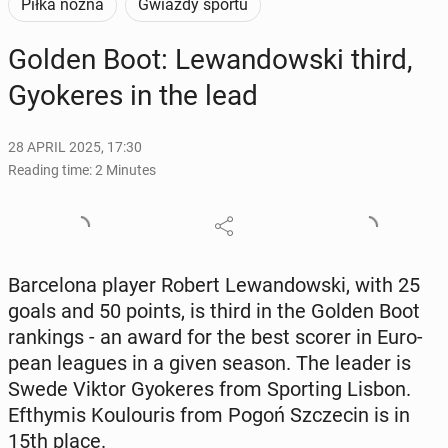
Piłka nożna
Gwiazdy sportu
Golden Boot: Lewandows­ki third,
Gyok­eres in the lead
28 APRIL 2025, 17:30
Reading time: 2 Minutes
Barcelona player Robert Lewandows­ki, with 25
goals and 50 points, is third in the Golden Boot
rank­ings - an award for the best scorer in Eu­ro­
pean leagues in a given season. The leader is
Swede Viktor Gyok­eres from Sport­ing Lisbon.
Efthymis Koulouris from Pogoń Szczecin is in
15th place.