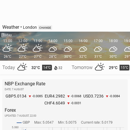
Weather
•
London
CHANGE
Today
11:00
12:00
13:00
14:00
15:00
16:00
17:00
18:00
19:
26°C
27°C
27°C
28°C
30°C
32°C
31°C
30°C
29
Today
Tomorrow
32°C
29°C
14°C
15°C
32
NBP Exchange Rate
DATE: 7 AUGUST
5.0134
4.2982
3.7236
GBP
EUR
USD
-0.0085
-0.0068
-0.0084
4.6049
CHF
-0.0031
Forex
UPDATED:
7 AUGUST, 22:00