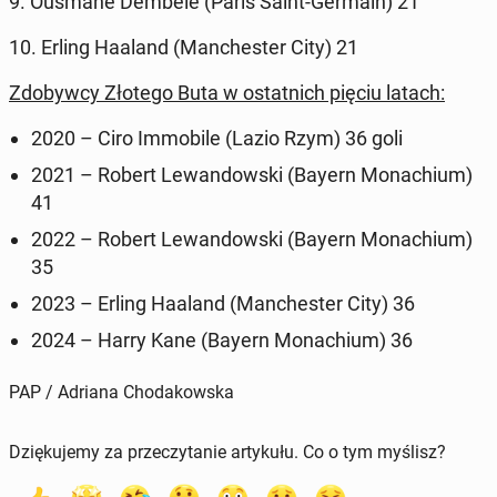
9. Ousmane Dembele (Paris Saint-Germain) 21
10. Erling Haaland (Man­ches­ter City) 21
Zdoby­w­cy Złotego Buta w os­tat­nich pięciu latach:
2020 – Ciro Im­mo­bile (Lazio Rzym) 36 goli
2021 – Robert Lewandows­ki (Bayern Monachi­um)
41
2022 – Robert Lewandows­ki (Bayern Monachi­um)
35
2023 – Erling Haaland (Man­ches­ter City) 36
2024 – Harry Kane (Bayern Monachi­um) 36
PAP / Adriana Chodakowska
Dziękujemy za przeczytanie artykułu. Co o tym myślisz?