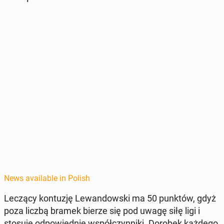
News available in Polish
Leczący kon­tuzję Lewandows­ki ma 50 punktów, gdyż
poza liczbą bramek bierze się pod uwagę siłę ligi i
stosuje odpowied­nie współczyn­ni­ki. Dorobek każdego