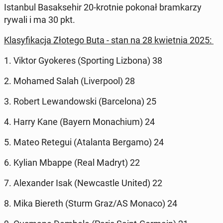
Is­tan­bul Basak­se­hir 20-krotnie pokonał bramkarzy
rywali i ma 30 pkt.
Klasy­fikac­ja Złotego Buta - stan na 28 kwiet­nia 2025:
1. Viktor Gyok­eres (Sport­ing Lizbona) 38
2. Mohamed Salah (Liv­er­pool) 28
3. Robert Lewandows­ki (Barcelona) 25
4. Harry Kane (Bayern Monachi­um) 24
5. Mateo Retegui (Ata­lan­ta Bergamo) 24
6. Kylian Mbappe (Real Madryt) 22
7. Alexan­der Isak (New­cas­tle United) 22
8. Mika Biereth (Sturm Graz/AS Monaco) 24