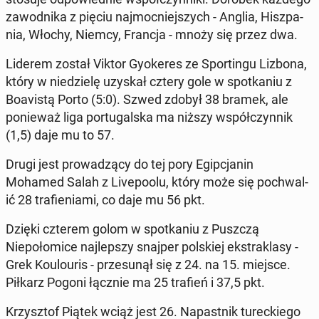
za­wod­ni­ka z pięciu na­j­moc­niejszych - Anglia, Hisz­pa­
nia, Włochy, Niemcy, Francja - mnoży się przez dwa.
Liderem został Viktor Gyok­eres ze Sportin­gu Lizbona,
który w niedzielę uzyskał cztery gole w spotka­niu z
Boav­istą Porto (5:0). Szwed zdobył 38 bramek, ale
ponieważ liga por­tu­gal­s­ka ma niższy współczyn­nik
(1,5) daje mu to 57.
Drugi jest prowadzą­cy do tej pory Egipc­janin
Mohamed Salah z Live­poolu, który może się pochwal­
ić 28 trafieni­a­mi, co daje mu 56 pkt.
Dzięki czterem golom w spotka­niu z Puszczą
Niepołomice na­jlep­szy snajper pol­skiej ek­strak­lasy -
Grek Koulouris - prze­sunął się z 24. na 15. miejsce.
Piłkarz Pogoni łącznie ma 25 trafień i 37,5 pkt.
Krzysztof Piątek wciąż jest 26. Na­past­nik tureck­iego