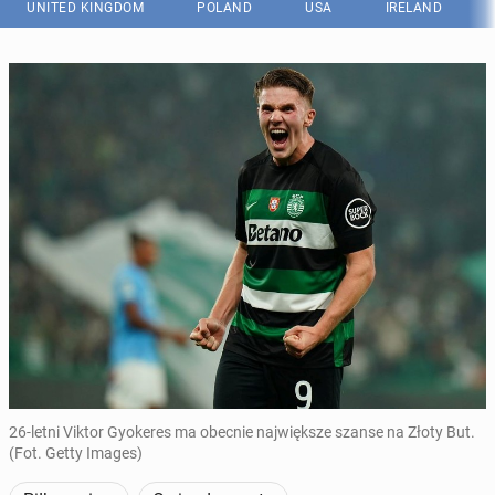
UNITED KINGDOM
POLAND
USA
IRELAND
26-letni Viktor Gyokeres ma obecnie największe szanse na Złoty But.
(Fot. Getty Images)