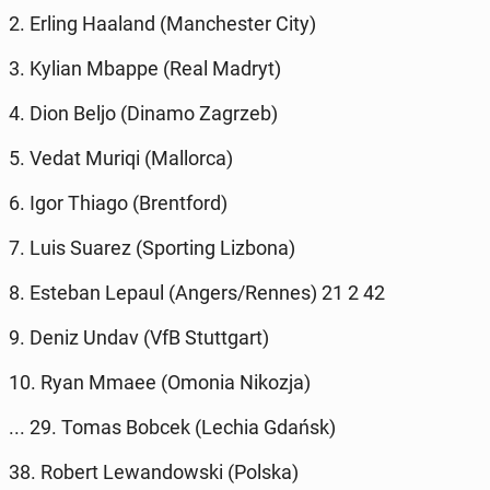
2. Erling Haaland (Man­ches­ter City)
3. Kylian Mbappe (Real Madryt)
4. Dion Beljo (Dinamo Zagrzeb)
5. Vedat Muriqi (Mal­lor­ca)
6. Igor Thiago (Brent­ford)
7. Luis Suarez (Sport­ing Lizbona)
8. Esteban Lepaul (Angers/Rennes) 21 2 42
9. Deniz Undav (VfB Stuttgart)
10. Ryan Mmaee (Omonia Nikozja)
... 29. Tomas Bobcek (Lechia Gdańsk)
38. Robert Lewandows­ki (Polska)