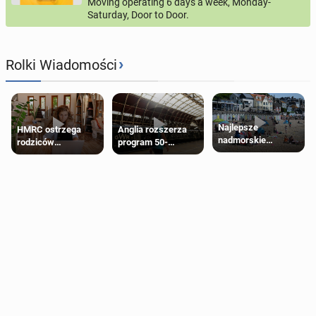
Moving operating 6 days a week, Monday-
Saturday, Door to Door.
›
Rolki Wiadomości
Najlepsze
HMRC ostrzega
Anglia rozszerza
nadmorskie
rodziców
program 50-
miasteczko blisko
pobierających Child
procentowych
Londynu
Benefit. Mogą być
zniżek kolejowych
zobowiązani do
na 18-latków
zwrotu zasiłku