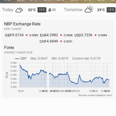
Today
Tomorrow
32°C
29°C
15°C
15°C
20
NBP Exchange Rate
DATE: 7 AUGUST
5.0134
4.2982
3.7236
GBP
EUR
USD
-0.0085
-0.0068
-0.0084
4.6049
CHF
-0.0031
Forex
UPDATED:
7 AUGUST, 22:00
Source: currencybeacon.com