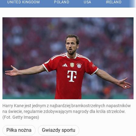
UNITED KINGDOM
POLAND
USA
IRELAND
Harry Kane jest jednym z najbardziej bramkostrzelnych napastników
na świecie, regularnie zdobywającym nagrody dla króla strzelców.
(Fot. Getty Images)
Piłka nożna
Gwiazdy sportu