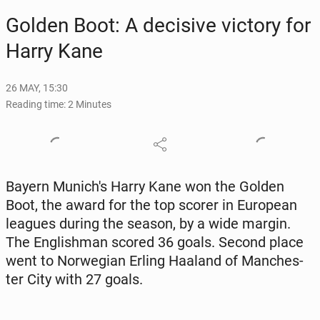
Golden Boot: A de­ci­sive victory for
Harry Kane
26 MAY, 15:30
Reading time: 2 Minutes
Bayern Mu­nich's Harry Kane won the Golden
Boot, the award for the top scorer in Eu­ro­pean
leagues during the season, by a wide margin.
The Eng­lish­man scored 36 goals. Second place
went to Nor­we­gian Erling Haaland of Man­ches­
ter City with 27 goals.