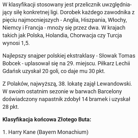
W klasy­fikacji stosowany jest przelicznik uwzględ­ni­a­
ją­cy siłę konkret­nej ligi. Dorobek każdego za­wod­ni­ka z
pięciu na­j­moc­niejszych - Anglia, Hisz­pa­nia, Włochy,
Niemcy i Francja - mnoży się przez dwa. W krajach
takich jak Polska, Holan­dia, Chorwac­ja czy Turcja
wynosi 1,5.
Na­jlep­szy snajper pol­skiej ek­strak­lasy - Słowak Tomas
Bobcek - up­la­sował się na 29. miejscu. Piłkarz Lechii
Gdańsk uzyskał 20 goli, co daje mu 30 pkt.
Z Polaków, na­jwyższą, 38. lokatę zajął Lewandows­ki.
W swoim os­tat­nim sezonie w barwach Barcelony
doświad­c­zony na­past­nik zdobył 14 bramek i uzyskał
28 pkt.
Klasy­fikac­ja końcowa Złotego Buta:
1. Harry Kane (Bayern Monachi­um)