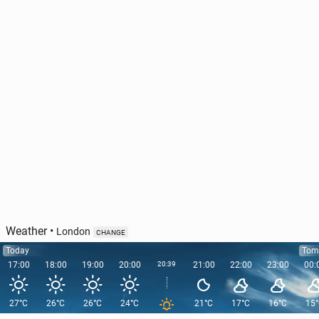
Weather
•
London
CHANGE
Today
Tom
17:00
18:00
19:00
20:00
20:39
21:00
22:00
23:00
00:
27°C
26°C
26°C
24°C
21°C
17°C
16°C
15