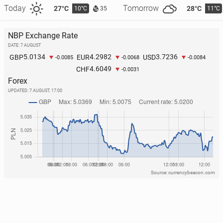
Today
Tomorrow
27°C
28°C
10°C
11°C
35
NBP Exchange Rate
DATE: 7 AUGUST
5.0134
4.2982
3.7236
GBP
EUR
USD
-0.0085
-0.0068
-0.0084
4.6049
CHF
-0.0031
Forex
UPDATED:
7 AUGUST, 17:00
Source: currencybeacon.com