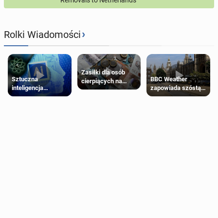
›
Rolki Wiadomości
Zasiłki dla osób
Sztuczna
BBC Weather
cierpiących na
inteligencja
zapowiada szóstą
schorzenia
próbowała oszukać
falę upałów w
psychiczne
człowieka
Londynie