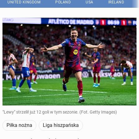
UNITED KINGDOM
POLAND
USA
IRELAND
"Lewy" strzelił już 12 goli w tym sezonie. (Fot. Getty Images)
Piłka nożna
Liga hiszpańska