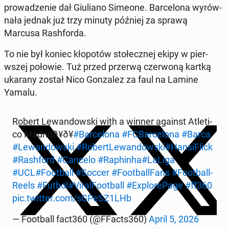
prowadze­nie dał Giu­liano Simeone. Barcelona wyrów­
nała jednak już trzy minuty później za sprawą
Marcusa Rash­for­da.
To nie był koniec kłopotów stołecznej ekipy w pier­
wszej połowie. Tuż przed przerwą cz­er­woną kartką
ukarany został Nico Gon­za­lez za faul na Lamine
Yamalu.
Robert Lewandows­ki with a winner against Atleti­
co Madridð¥ð¥
#Barcelona
#FCBarcelona
#Barca
#Lewandows­ki
#RobertLe­wandows­ki
#Han­si­Flick
#Rash­ford
#Cancelo
#Raphin­ha
#LaLiga
#UCL
#Foot­ball
#Soccer
#Foot­ball­Fans
#Foot­ball­
Reels
#Futbol
#Vi­ral­Foot­ball
#Ex­plorePage
#ff360
pic.twitter.com/sGPeSZ1LHb
— Foot­ball fact360 (@FFacts360)
April 5, 2026