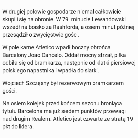
W drugiej połowie gospo­darze niemal całkowicie
skupili się na obronie. W 79. minucie Lewandows­ki
wszedł na boisko za Rash­for­da, a osiem minut później
przesądz­ił o zwycięst­wie gości.
W pole karne Atleti­co wpadł boczny obrońca
Barcelony Joao Cancelo. Oddał mocny strzał, piłka
odbiła się od bramkarza, następ­nie od klatki pier­siowej
pol­skiego na­past­ni­ka i wpadła do siatki.
Wo­j­ciech Szczęs­ny był rez­er­wowym bramkarzem
gości.
Na osiem kolejek przed końcem sezonu bronią­ca
tytułu Barcelona ma już siedem punktów przewa­gi
nad drugim Realem. Atleti­co jest czwarte ze stratą 19
pkt do lidera.