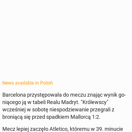
News available in Polish
Barcelona przys­tępowała do meczu znając wynik go­
niącego ją w tabeli Realu Madryt. "Królews­cy"
wcześniej w sobotę niespodziewanie prze­grali z
broniącą się przed spad­kiem Mal­lor­cą 1:2.
Mecz lepiej zaczęło Atleti­co, któremu w 39. minucie