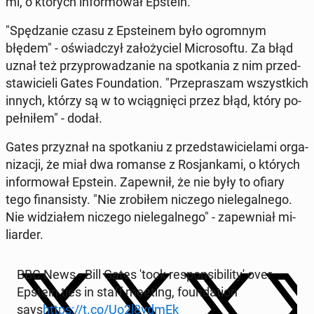
mi, o których in­for­mo­wał Epstein.
"Spę­dza­nie czasu z Ep­ste­inem było ogrom­nym
błędem" - oświad­czył za­ło­ży­ciel Mi­cro­so­ftu. Za błąd
uznał też przy­pro­wa­dza­nie na spo­tka­nia z nim przed­
sta­wi­cie­li Gates Fo­un­da­tion. "Prze­pra­szam wszyst­kich
innych, którzy są w to wcią­gnię­ci przez błąd, który po­
peł­ni­łem" - dodał.
Gates przy­znał na spo­tka­niu z przed­sta­wi­cie­la­mi or­ga­
ni­za­cji, że miał dwa romanse z Ro­sjan­ka­mi, o których
in­for­mo­wał Epstein. Za­pew­nił, że nie były to ofiary
tego fi­nan­si­sty. "Nie zro­bi­łem niczego nie­le­gal­ne­go.
Nie wi­dzia­łem niczego nie­le­gal­ne­go" - za­pew­niał mi­
liar­der.
BBC News - Bill Gates 'took re­spon­si­bi­li­ty' over
Epstein ties in staff meeting, fo­un­da­tion
says
https://t.co/Uo2l8vdmEk