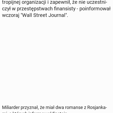
tro­pij­nej or­ga­ni­za­cji i za­pew­nił, że nie uczest­ni­
czył w prze­stęp­stwach fi­nan­si­sty - po­in­for­mo­wał
wczoraj "Wall Street Journal".
Mi­liar­der przy­znał, że miał dwa romanse z Ro­sjan­ka­