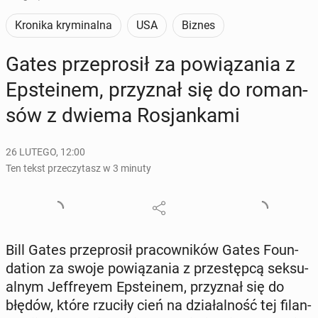
Kronika kryminalna
USA
Biznes
Gates prze­pro­sił za po­wią­za­nia z
Ep­ste­inem, przy­znał się do ro­man­
sów z dwiema Ro­sjan­ka­mi
26 LUTEGO, 12:00
Ten tekst przeczytasz w 3 minuty
Bill Gates prze­pro­sił pra­cow­ni­ków Gates Fo­un­
da­tion za swoje po­wią­za­nia z prze­stęp­cą sek­su­
al­nym Jef­frey­em Ep­ste­inem, przy­znał się do
błędów, które rzuciły cień na dzia­łal­ność tej fi­lan­