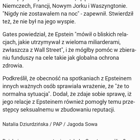
Niem­czech, Francji, Nowym Jorku i Wa­szyng­to­nie.
"Nigdy nie zo­sta­wa­łem na noc" - za­pew­nił. Stwier­dził
też, że nie był na jego wyspie.
Gates po­wie­dział, że Epstein "mówił o bli­skich re­la­
cjach, jakie utrzy­my­wał z wieloma mi­liar­de­ra­mi,
zwłasz­cza z Wall Street", i że mógłby pomóc w zbie­ra­
niu fun­du­szy na cele takie jak glo­bal­na ochrona
zdrowia.
Pod­kre­ślił, że obec­ność na spo­tka­niach z Ep­ste­inem
innych ważnych osób spra­wia­ła wra­że­nie, że "że to
nor­mal­na sy­tu­acja". Dodał, że zdaje sobie sprawę, iż
jego relacje z Ep­ste­inem również pomogły temu prze­
stęp­cy sek­su­al­ne­mu w zbu­do­wa­niu re­pu­ta­cji.
Natalia Dziurdzińska / PAP / Jagoda Sowa