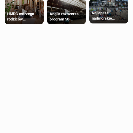
Najlepsze
HMRC ostrzega
Anglia rozszerza
nadmorskie
rodziców
program 50-
miasteczko blisko
pobierających Child
procentowych
Londynu
Benefit. Mogą być
zniżek kolejowych
zobowiązani do
na 18-latków
zwrotu zasiłku