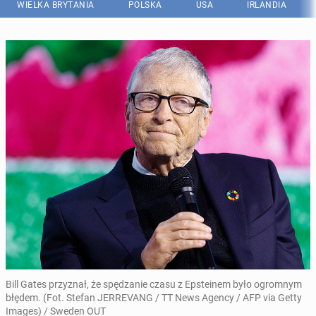
WIELKA BRYTANIA
POLSKA
USA
IRLANDIA
Bill Gates przyznał, że spędzanie czasu z Epsteinem było ogromnym
błędem. (Fot. Stefan JERREVANG / TT News Agency / AFP via Getty
Images) / Sweden OUT