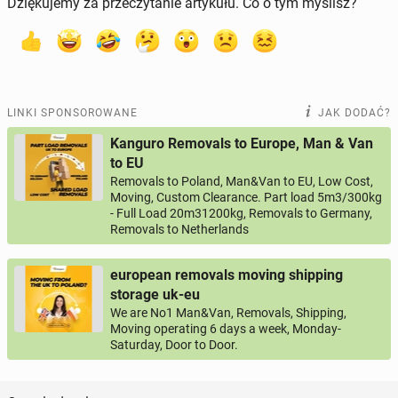
Dziękujemy za przeczytanie artykułu. Co o tym myślisz?
LINKI SPONSOROWANE
JAK DODAĆ?
Kanguro Removals to Europe, Man & Van
to EU
Removals to Poland, Man&Van to EU, Low Cost,
Moving, Custom Clearance. Part load 5m3/300kg
- Full Load 20m31200kg, Removals to Germany,
Removals to Netherlands
european removals moving shipping
storage uk-eu
We are No1 Man&Van, Removals, Shipping,
Moving operating 6 days a week, Monday-
Saturday, Door to Door.