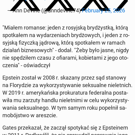
— Ann Devine (@an­n­de­vi­ne74)
Fe­bru­ary 25, 2026
"Miałem romanse: jeden z ro­syj­ską bry­dżyst­ką, którą
spo­tka­łem na wy­da­rze­niach bry­dżo­wych, i jeden z ro­
syj­ską fi­zycz­ką jądrową, którą spo­tka­łem w ramach
działań biz­ne­so­wych" - dodał. "Żeby było jasne, nigdy
nie spę­dzi­łem czasu z ofia­ra­mi, ko­bie­ta­mi z jego oto­
cze­nia" - oświad­czył
Epstein został w 2008 r. skazany przez sąd stanowy
na Flo­ry­dzie za wy­ko­rzy­sty­wa­nie sek­su­al­ne nie­let­nich.
W 2019 r. ame­ry­kań­ska pro­ku­ra­tu­ra fe­de­ral­na po­sta­
wi­ła mu zarzuty handlu nie­let­ni­mi w celu wy­ko­rzy­sty­
wa­nia sek­su­al­ne­go. W tym samym roku po­peł­nił sa­
mo­bój­stwo w aresz­cie.
Gates prze­ka­zał, że zaczął spo­ty­kać się z Ep­ste­inem