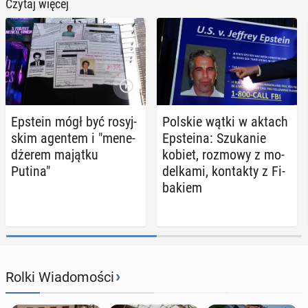
Czytaj więcej
Epstein mógł być ro­syj­
Polskie wątki w aktach
skim agentem i "me­ne­
Ep­ste­ina: Szu­ka­nie
dże­rem majątku
kobiet, rozmowy z mo­
Putina"
del­ka­mi, kon­tak­ty z Fi­
ba­kiem
›
Rolki Wiadomości