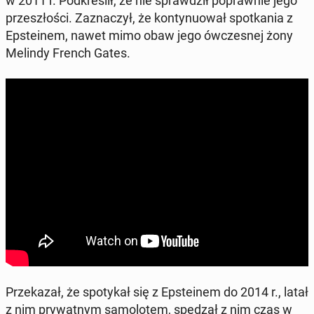
w 2011 r. Pod­kre­ślił, że nie spraw­dził po­praw­nie jego
prze­szło­ści. Za­zna­czył, że kon­ty­nu­ował spo­tka­nia z
Ep­ste­inem, nawet mimo obaw jego ów­cze­snej żony
Melindy French Gates.
Prze­ka­zał, że spo­ty­kał się z Ep­ste­inem do 2014 r., latał
z nim pry­wat­nym sa­mo­lo­tem, spędzał z nim czas w