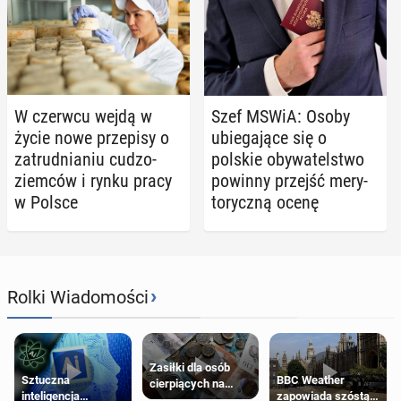
W czerwcu wejdą w
Szef MSWiA: Osoby
życie nowe prze­pi­sy o
ubie­ga­ją­ce się o
za­trud­nia­niu cu­dzo­
polskie oby­wa­tel­stwo
ziem­ców i rynku pracy
powinny przejść me­ry­
w Polsce
to­rycz­ną ocenę
›
Rolki Wiadomości
Zasiłki dla osób
Sztuczna
BBC Weather
cierpiących na
inteligencja
zapowiada szóstą
schorzenia