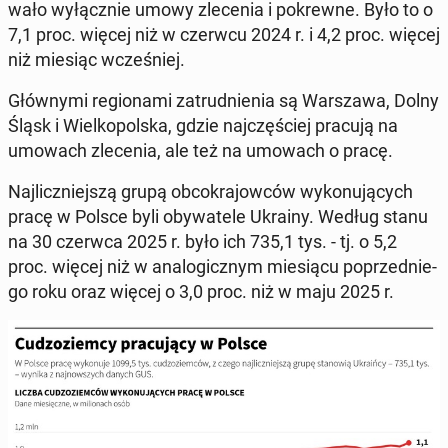
wa­ło wy­łącz­nie umowy zle­ce­nia i po­krew­ne. Było to o
7,1 proc. więcej niż w czerwcu 2024 r. i 4,2 proc. więcej
niż miesiąc wcze­śniej.
Głów­ny­mi re­gio­na­mi za­trud­nie­nia są War­sza­wa, Dolny
Śląsk i Wiel­ko­pol­ska, gdzie naj­czę­ściej pracują na
umowach zle­ce­nia, ale też na umowach o pracę.
Naj­licz­niej­szą grupą ob­co­kra­jow­ców wy­ko­nu­ją­cych
pracę w Polsce byli oby­wa­te­le Ukrainy. Według stanu
na 30 czerwca 2025 r. było ich 735,1 tys. - tj. o 5,2
proc. więcej niż w ana­lo­gicz­nym mie­sią­cu po­przed­nie­
go roku oraz więcej o 3,0 proc. niż w maju 2025 r.