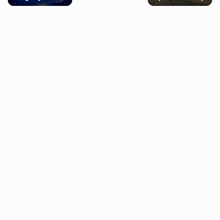
próbowała oszukać
falę upałów w
psychiczne
człowieka
Londynie