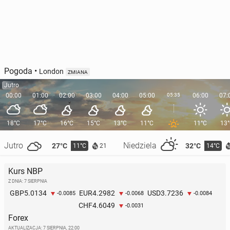
Pogoda
•
London
ZMIANA
Jutro
00:00
01:00
02:00
03:00
04:00
05:00
05:35
06:00
07:
18°C
17°C
16°C
15°C
13°C
11°C
11°C
13
Jutro
Niedziela
27°C
32°C
11°C
14°C
21
Kurs NBP
Z DNIA: 7 SIERPNIA
5.0134
4.2982
3.7236
GBP
EUR
USD
-0.0085
-0.0068
-0.0084
4.6049
CHF
-0.0031
Forex
AKTUALIZACJA:
7 SIERPNIA, 22:00