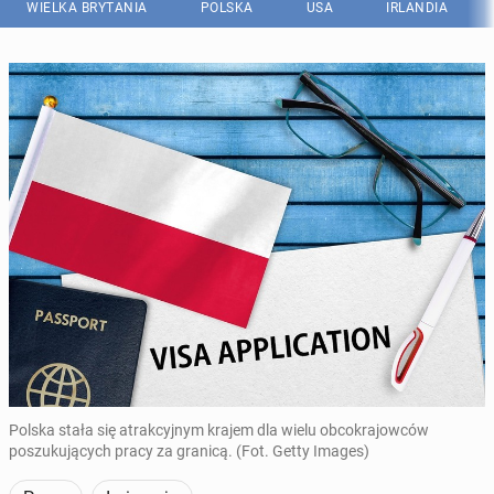
WIELKA BRYTANIA
POLSKA
USA
IRLANDIA
Polska stała się atrakcyjnym krajem dla wielu obcokrajowców
poszukujących pracy za granicą. (Fot. Getty Images)