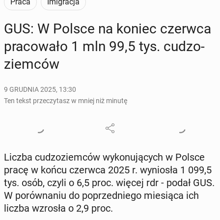
Praca
Imigracja
GUS: W Polsce na koniec czerwca
pra­co­wa­ło 1 mln 99,5 tys. cu­dzo­
ziem­ców
9 GRUDNIA 2025, 13:30
Ten tekst przeczytasz w mniej niż minutę
Liczba cu­dzo­ziem­ców wy­ko­nu­ją­cych w Polsce
pracę w końcu czerwca 2025 r. wy­nio­sła 1 099,5
tys. osób, czyli o 6,5 proc. więcej rdr - podał GUS.
W po­rów­na­niu do po­przed­nie­go mie­sią­ca ich
liczba wzrosła o 2,9 proc.