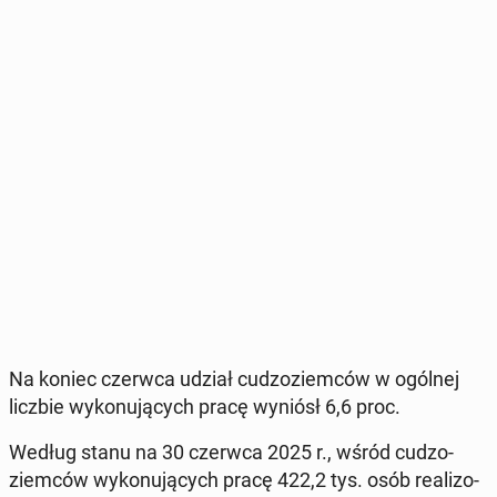
Na koniec czerwca udział cu­dzo­ziem­ców w ogólnej
liczbie wy­ko­nu­ją­cych pracę wyniósł 6,6 proc.
Według stanu na 30 czerwca 2025 r., wśród cu­dzo­
ziem­ców wy­ko­nu­ją­cych pracę 422,2 tys. osób re­ali­zo­