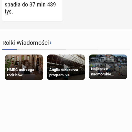
spadła do 37 mln 489
tys.
›
Rolki Wiadomości
Najlepsze
HMRC ostrzega
Anglia rozszerza
nadmorskie
rodziców
program 50-
miasteczko blisko
pobierających Child
procentowych
Londynu
Benefit. Mogą być
zniżek kolejowych
zobowiązani do
na 18-latków
zwrotu zasiłku