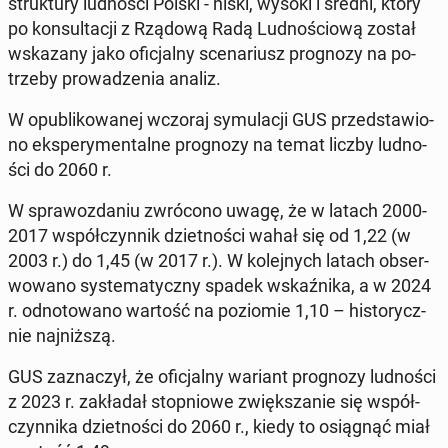
struk­tu­ry lud­no­ści Polski - niski, wysoki i średni, który
po kon­sul­ta­cji z Rządową Radą Lud­no­ścio­wą został
wska­za­ny jako ofi­cjal­ny sce­na­riusz pro­gno­zy na po­
trze­by pro­wa­dze­nia analiz.
W opu­bli­ko­wa­nej wczoraj sy­mu­la­cji GUS przed­sta­wio­
no eks­pe­ry­men­tal­ne pro­gno­zy na temat liczby lud­no­
ści do 2060 r.
W spra­woz­da­niu zwró­co­no uwagę, że w latach 2000-
2017 współ­czyn­nik dziet­no­ści wahał się od 1,22 (w
2003 r.) do 1,45 (w 2017 r.). W ko­lej­nych latach ob­ser­
wo­wa­no sys­te­ma­tycz­ny spadek wskaź­ni­ka, a w 2024
r. od­no­to­wa­no wartość na po­zio­mie 1,10 – hi­sto­rycz­
nie naj­niż­szą.
GUS za­zna­czył, że ofi­cjal­ny wariant pro­gno­zy lud­no­ści
z 2023 r. za­kła­dał stop­nio­we zwięk­sza­nie się współ­
czyn­ni­ka dziet­no­ści do 2060 r., kiedy to osią­gnąć miał