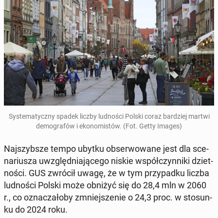
Sys­te­ma­tycz­ny spadek liczby lud­no­ści Polski coraz bar­dziej martwi
de­mo­gra­fów i eko­no­mi­stów. (Fot. Getty Images)
Naj­szyb­sze tempo ubytku ob­ser­wo­wa­ne jest dla sce­
na­riu­sza uwzględ­nia­ją­ce­go niskie współ­czyn­ni­ki dziet­
no­ści. GUS zwrócił uwagę, że w tym przy­pad­ku liczba
lud­no­ści Polski może obniżyć się do 28,4 mln w 2060
r., co ozna­cza­ło­by zmniej­sze­nie o 24,3 proc. w sto­sun­
ku do 2024 roku.