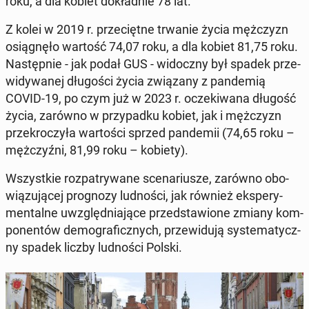
roku, a dla kobiet do­kład­nie 78 lat.
Z kolei w 2019 r. prze­cięt­ne trwanie życia męż­czyzn
osią­gnę­ło wartość 74,07 roku, a dla kobiet 81,75 roku.
Na­stęp­nie - jak podał GUS - wi­docz­ny był spadek prze­
wi­dy­wa­nej dłu­go­ści życia zwią­za­ny z pan­de­mią
COVID-19, po czym już w 2023 r. ocze­ki­wa­na długość
życia, zarówno w przy­pad­ku kobiet, jak i męż­czyzn
prze­kro­czy­ła war­to­ści sprzed pan­de­mii (74,65 roku –
męż­czyź­ni, 81,99 roku – kobiety).
Wszyst­kie roz­pa­try­wa­ne sce­na­riu­sze, zarówno obo­
wią­zu­ją­cej pro­gno­zy lud­no­ści, jak również eks­pe­ry­
men­tal­ne uwzględ­nia­ją­ce przed­sta­wio­ne zmiany kom­
po­nen­tów de­mo­gra­ficz­nych, prze­wi­du­ją sys­te­ma­tycz­
ny spadek liczby lud­no­ści Polski.