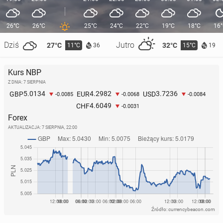
26°C
26°C
25°C
24°C
22°C
19°C
18°C
16
Dziś
Jutro
27°C
32°C
11°C
15°C
36
19
Kurs NBP
Z DNIA: 7 SIERPNIA
5.0134
4.2982
3.7236
GBP
EUR
USD
-0.0085
-0.0068
-0.0084
4.6049
CHF
-0.0031
Forex
AKTUALIZACJA:
7 SIERPNIA, 22:00
Źródło: currencybeacon.com