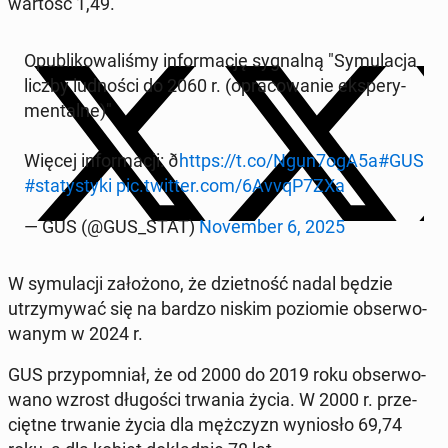
wartość 1,49.
Opu­bli­ko­wa­li­śmy in­for­ma­cję sy­gnal­ną "Sy­mu­la­cja
liczby lud­no­ści do 2060 r. (opra­co­wa­nie eks­pe­ry­
men­tal­ne)"
Więcej in­for­ma­cji: ð
https://t.co/Ngun7ogA5a
#GUS
#sta­ty­sty­ki
pic.twitter.com/6AvvqP7ZXa
— GUS (@GUS_STAT)
No­vem­ber 6, 2025
W sy­mu­la­cji za­ło­żo­no, że dziet­ność nadal będzie
utrzy­my­wać się na bardzo niskim po­zio­mie ob­ser­wo­
wa­nym w 2024 r.
GUS przy­po­mniał, że od 2000 do 2019 roku ob­ser­wo­
wa­no wzrost dłu­go­ści trwania życia. W 2000 r. prze­
cięt­ne trwanie życia dla męż­czyzn wy­nio­sło 69,74