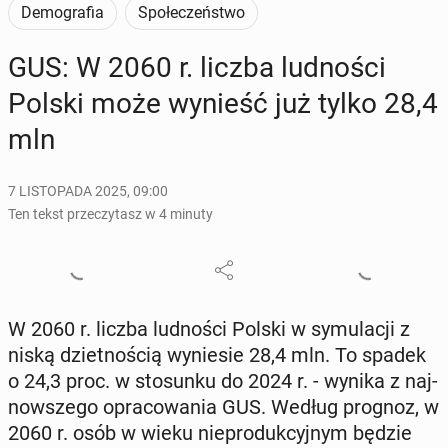
Demografia
Społeczeństwo
GUS: W 2060 r. liczba lud­no­ści
Polski może wynieść już tylko 28,4
mln
7 LISTOPADA 2025, 09:00
Ten tekst przeczytasz w 4 minuty
W 2060 r. liczba lud­no­ści Polski w sy­mu­la­cji z
niską dziet­no­ścią wy­nie­sie 28,4 mln. To spadek
o 24,3 proc. w sto­sun­ku do 2024 r. - wynika z naj­
now­sze­go opra­co­wa­nia GUS. Według prognoz, w
2060 r. osób w wieku nie­pro­duk­cyj­nym będzie