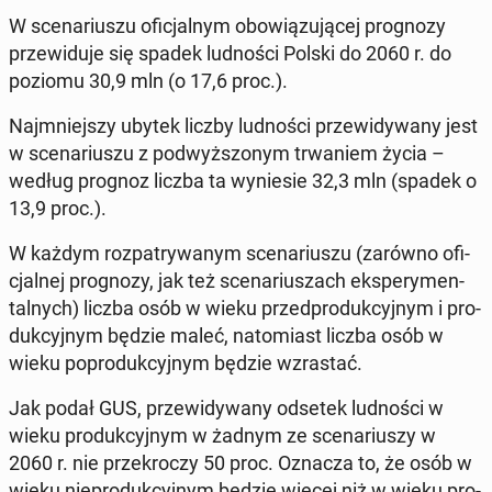
W sce­na­riu­szu ofi­cjal­nym obo­wią­zu­ją­cej pro­gno­zy
prze­wi­du­je się spadek lud­no­ści Polski do 2060 r. do
poziomu 30,9 mln (o 17,6 proc.).
Naj­mniej­szy ubytek liczby lud­no­ści prze­wi­dy­wa­ny jest
w sce­na­riu­szu z pod­wyż­szo­nym trwa­niem życia –
według prognoz liczba ta wy­nie­sie 32,3 mln (spadek o
13,9 proc.).
W każdym roz­pa­try­wa­nym sce­na­riu­szu (zarówno ofi­
cjal­nej pro­gno­zy, jak też sce­na­riu­szach eks­pe­ry­men­
tal­nych) liczba osób w wieku przed­pro­duk­cyj­nym i pro­
duk­cyj­nym będzie maleć, na­to­miast liczba osób w
wieku po­pro­duk­cyj­nym będzie wzra­stać.
Jak podał GUS, prze­wi­dy­wa­ny odsetek lud­no­ści w
wieku pro­duk­cyj­nym w żadnym ze sce­na­riu­szy w
2060 r. nie prze­kro­czy 50 proc. Oznacza to, że osób w
wieku nie­pro­duk­cyj­nym będzie więcej niż w wieku pro­