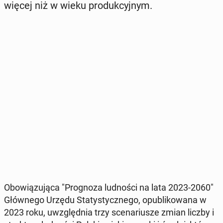
więcej niż w wieku pro­duk­cyj­nym.
Obo­wią­zu­ją­ca "Pro­gno­za lud­no­ści na lata 2023-2060"
Głów­ne­go Urzędu Sta­ty­stycz­ne­go, opu­bli­ko­wa­na w
2023 roku, uwzględ­nia trzy sce­na­riu­sze zmian liczby i