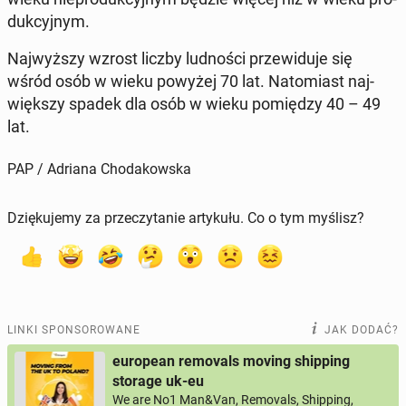
duk­cyj­nym.
Naj­wyż­szy wzrost liczby lud­no­ści prze­wi­du­je się
wśród osób w wieku powyżej 70 lat. Na­to­miast naj­
więk­szy spadek dla osób w wieku po­mię­dzy 40 – 49
lat.
PAP / Adriana Chodakowska
Dziękujemy za przeczytanie artykułu. Co o tym myślisz?
LINKI SPONSOROWANE
JAK DODAĆ?
european removals moving shipping
storage uk-eu
We are No1 Man&Van, Removals, Shipping,