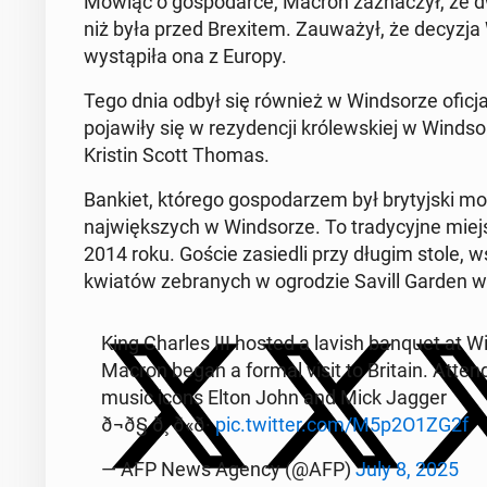
Mówiąc o gospo­darce, Macron za­z­naczył, że 
niż była przed Brex­item. Za­uważył, że decyzja W
wys­tąpiła ona z Europy.
Tego dnia odbył się również w Wind­sorze ofic­ja
po­jaw­iły się w rezy­dencji królewskiej w Wind­
Kristin Scott Thomas.
Bankiet, którego gospo­darzem był bry­tyjs­ki mon
na­jwięk­szych w Wind­sorze. To trady­cyjne miejs
2014 roku. Goście za­siedli przy długim stole, wś
kwiatów ze­branych w ogrodzie Savill Garden w
King Charles III hosted a lavish banquet at W
Macron began a formal visit to Britain. At­ten­
music icons Elton John and Mick Jagger
ð¬ð§ ð¸ ð«ð·
pic.twitter.com/M5p2O1ZG2f
— AFP News Agency (@AFP)
July 8, 2025