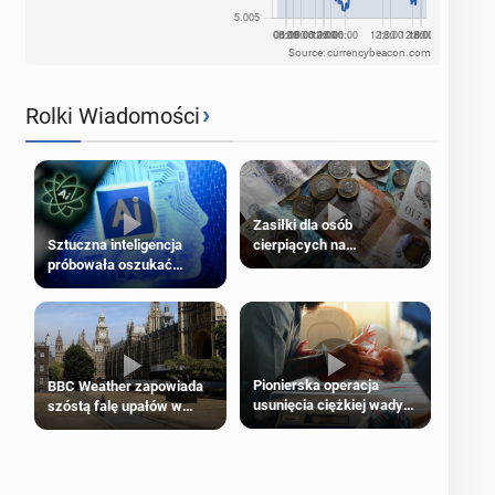
Source: currencybeacon.com
›
Rolki Wiadomości
Zasiłki dla osób
cierpiących na
Sztuczna inteligencja
schorzenia psychiczne
próbowała oszukać
człowieka
Pionierska operacja
BBC Weather zapowiada
usunięcia ciężkiej wady
szóstą falę upałów w
wrodzonej płodu w łonie
Londynie
matki