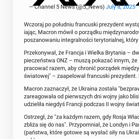
— Channel 5 News (@5_News)
July 8, 2025
Wczoraj po połud­niu fran­cus­ki prezy­dent wys­t
ia­jąc, Macron mówił o porząd­ku między­nar­o­do
poszanowa­niu in­te­gral­noś­ci tery­to­ri­al­nej, k
Przekony­wał, że Francja i Wielka Bry­ta­nia – d
pieczeńst­wa ONZ – muszą pokazać innym, że 
pra­cow­ać razem, aby chronić porządek między­n
świa­towej" – za­apelował fran­cus­ki prezy­dent.
Macron za­z­naczył, że Ukraina została "bezpraw
zareagowała od pier­wszych dni wojny jako bliski
udzieliła niegdyś Francji podczas II wojny świa­
Os­trzegł, że "za każdym razem, gdy Rosja Władi
zbliża się do nas". Przy­pom­ni­ał, że Londyn i P
(państwa, które gotowe są wysłać siły na Ukrainę