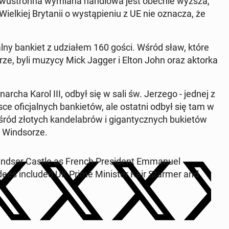
dwus­tron­na wymiana hand­lowa jest obecnie wyższa,
ielkiej Bry­tanii o wys­tąpi­e­niu z UE nie oznacza, że
l­ny bankiet z udzi­ałem 160 gości. Wśród sław, które
sorze, byli muzycy Mick Jagger i Elton John oraz aktorka
ar­cha Karol III, odbył się w sali św. Jerzego - jednej z
ce ofic­jal­nych banki­etów, ale ostatni odbył się tam w
ród złotych kan­de­labrów i gi­gan­ty­cznych buki­etów
 Wind­sorze.
indsor Castle as French Pres­i­dent Em­manuel
dees in­clud­ed UK Prime Min­is­ter Keir Starmer and