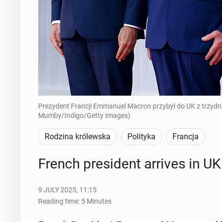
Prezydent Francji Emmanuel Macron przybył do UK z trzydnio
Mumby/Indigo/Getty Images)
Rodzina królewska
Polityka
Francja
French pres­i­dent arrives in UK fo
9 JULY 2025, 11:15
Reading time: 5 Minutes