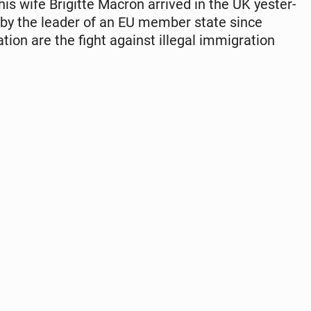
s wife Brigitte Macron arrived in the UK yes­ter­
e UK by the leader of an EU member state since
ion are the fight against illegal im­mi­gra­tion