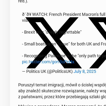
red.).
ð¨ð¥ WATCH: French Pres­i­dent Macron's full
visit
- Brexit was "deeply re­gret­table"
- Small boats is an "issue" for both UK and F
- Recog­nis­ing Pales­tine is the "only path to 
pic.twitter.com/gort3oPeHx
— Pol­i­tics UK (@Politlc­sUK)
July 8, 2025
Poruszył temat imi­gracji, mówił o ścisłej współpr
aby znaleźć skuteczne rozwiązanie, należy współ
z państ­wa­mi, przez które prze­b­ie­ga­ją szlaki glob