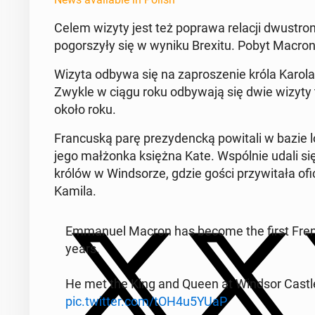
Celem wizyty jest też poprawa relacji dwus­tron
pogorszyły się w wyniku Brexitu. Pobyt Macron
Wizyta odbywa się na za­prosze­nie króla Karola 
Zwykle w ciągu roku odby­wa­ją się dwie wizyty 
około roku.
Fran­cuską parę prezy­dencką pow­itali w bazie lo
jego małżon­ka księżna Kate. Wspól­nie udali się
królów w Wind­sorze, gdzie gości przy­witała ofic­ja
Kamila.
Em­manuel Macron has become the first French 
years.
He met the King and Queen at Windsor Castle, 
pic.twitter.com/tOH4u5YUaP