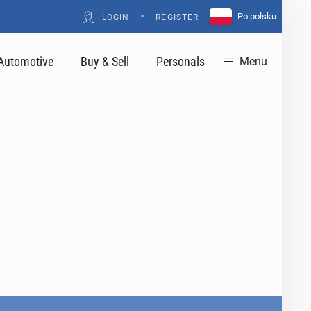
•
Po polsku
LOGIN
REGISTER
Automotive
Buy & Sell
Personals
Menu