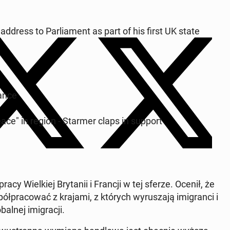
 address to Par­lia­ment as part of his first UK state
rance
peace" in region - Starmer claps in support
a­cy Wielkiej Bry­tanii i Francji w tej sferze. Ocenił, że
pra­cow­ać z krajami, z których wyrusza­ją imi­granci i
­al­nej imi­gracji.