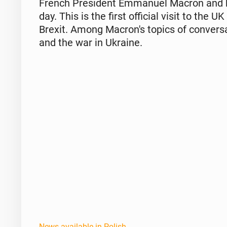
French Pres­i­dent Em­manuel Macron and hi
day. This is the first of­fi­cial visit to th
Brexit. Among Macron's topics of con­ver­sa­t
and the war in Ukraine.
News available in Polish