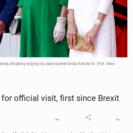
wą oficjalną wizytą na zaproszenie króla Karola III. (Fot. Max
r of­fi­cial visit, first since Brexit