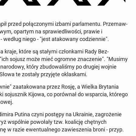
ąpił przed połąc­zony­mi izbami par­la­men­tu. Prze­maw­
wym, opartym na spraw­iedli­woś­ci, prawie i
tóry - według niego - "jest atakowany codzi­en­nie".
wa kraje, które są stałymi członka­mi Rady Bez­
"ich sojusz może mieć ogromne znacze­nie". "Musimy
ar­o­dowy, który zbu­dowal­iśmy po drugiej wojnie
 Słowa te zostały przyjęte ok­laska­mi.
nie" za­atakowana przez Rosję, a Wielka Bry­ta­nia
 so­jusznik Kijowa, co porów­nał do ws­par­cia, którego
towej.
mi­ra Putina czyni postępy na Ukrainie, za­groże­nie
aryż wspól­nie powołały tzw. koal­icję chęt­nych
 w razie ewen­tu­al­nego za­w­ieszenia broni - przyp.