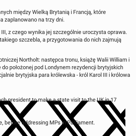
­nych między Wielką Bry­tanią i Francją, które
a za­planowano na trzy dni.
III, z czego wynika jej szczegól­nie uroczys­ta oprawa.
takiego szczebla, a przy­go­towa­nia do nich zajmują
t­niczej Northolt: następ­ca tronu, książę Walii William i
 do położonej pod Lon­dynem rezy­dencji bry­tyjs­kich
l­nie bry­tyjs­ka para królews­ka - król Karol III i królowa
pres­i­dent to make a state visit to the UK in 17
before ad­dress­ing MPs in Par­lia­ment.