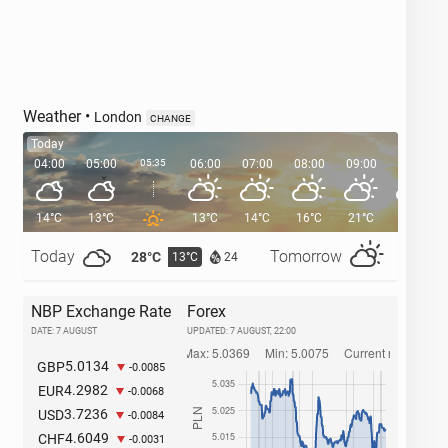
Weather
•
London
CHANGE
Today
04:00
05:00
05:35
06:00
07:00
08:00
09:00
10:00
14°C
13°C
13°C
14°C
16°C
21°C
23°C
Today
Tomorrow
28°C
32°C
13°C
1
24
NBP Exchange Rate
Forex
DATE: 7 AUGUST
UPDATED:
7 AUGUST, 22:00
5.0134
GBP
-0.0085
4.2982
EUR
-0.0068
3.7236
USD
-0.0084
4.6049
CHF
-0.0031