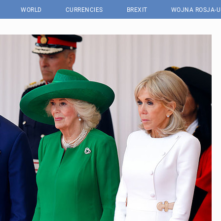
WORLD
CURRENCIES
BREXIT
WOJNA ROSJA-U