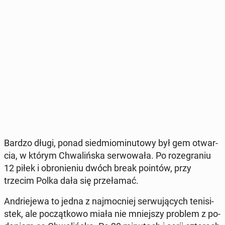
Bardzo długi, ponad sied­mio­mi­nu­to­wy był gem otwar­
cia, w którym Chwa­liń­ska ser­wo­wa­ła. Po ro­ze­gra­niu
12 piłek i obro­nie­niu dwóch break pointów, przy
trzecim Polka dała się prze­ła­mać.
An­drie­je­wa to jedna z naj­moc­niej ser­wu­ją­cych te­ni­si­
stek, ale po­cząt­ko­wo miała nie mniej­szy problem z po­