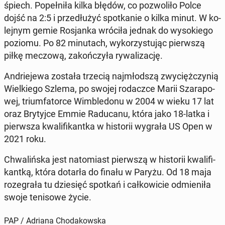
śpiech. Po­peł­ni­ła kilka błędów, co po­zwo­li­ło Polce
dojść na 2:5 i prze­dłu­żyć spo­tka­nie o kilka minut. W ko­
lej­nym gemie Ro­sjan­ka wróciła jednak do wy­so­kie­go
poziomu. Po 82 mi­nu­tach, wy­ko­rzy­stu­jąc pierw­szą
piłkę meczową, za­koń­czy­ła ry­wa­li­za­cję.
An­drie­je­wa została trzecią naj­młod­szą zwy­cięż­czy­nią
Wiel­kie­go Szlema, po swojej ro­dacz­ce Marii Sza­ra­po­
wej, trium­fa­tor­ce Wim­ble­do­nu w 2004 w wieku 17 lat
oraz Bry­tyj­ce Emmie Ra­du­ca­nu, która jako 18-latka i
pierw­sza kwa­li­fi­kant­ka w hi­sto­rii wygrała US Open w
2021 roku.
Chwa­liń­ska jest na­to­miast pierw­szą w hi­sto­rii kwa­li­fi­
kant­ką, która dotarła do finału w Paryżu. Od 18 maja
ro­ze­gra­ła tu dzie­sięć spotkań i cał­ko­wi­cie od­mie­ni­ła
swoje te­ni­so­we życie.
PAP / Adriana Chodakowska