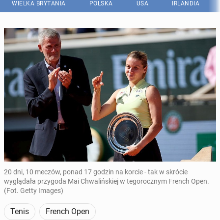
WIELKA BRYTANIA
POLSKA
USA
IRLANDIA
20 dni, 10 meczów, ponad 17 godzin na korcie - tak w skrócie
wyglądała przygoda Mai Chwalińskiej w tegorocznym French Open.
(Fot. Getty Images)
Tenis
French Open