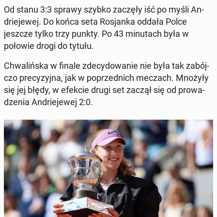
Od stanu 3:3 sprawy szybko zaczęły iść po myśli An­
drie­je­wej. Do końca seta Ro­sjan­ka oddała Polce
jeszcze tylko trzy punkty. Po 43 mi­nu­tach była w
połowie drogi do tytułu.
Chwa­liń­ska w finale zde­cy­do­wa­nie nie była tak za­bój­
czo pre­cy­zyj­na, jak w po­przed­nich meczach. Mnożyły
się jej błędy, w efekcie drugi set zaczął się od pro­wa­
dze­nia An­drie­je­wej 2:0.