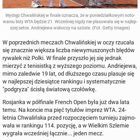
Występ Chwa­liń­skiej w finale oznacza, że w po­nie­dział­ko­wym no­to­
wa­niu listy WTA będzie 21. Wcze­śniej nigdy nie pla­so­wa­ła się w naj­lep­
szej setce. An­drie­je­wa wskoczy na szóste. (Fot. Getty Images)
W po­przed­nich meczach Chwa­liń­skiej w oczy rzucała
się znacz­nie większa liczba nie­wy­mu­szo­nych błędów
rywalek niż Polki. W finale przy­szło jej się jednak
mierzyć z te­ni­sist­ką z wyż­sze­go poziomu. An­drie­je­wa,
mimo za­le­d­wie 19 lat, od dłuż­sze­go czasu plasuje się
w naj­lep­szej dzie­siąt­ce ran­kin­gu i sys­te­ma­tycz­nie
"pod­gry­za" ścisłą świa­to­wą czo­łów­kę.
Ro­sjan­ka w pół­fi­na­le French Open była już dwa lata
temu. Na koncie ma pięć tytułów imprez WTA. 24-
letnia Chwa­liń­ska przed roz­po­czę­ciem tur­nie­ju zaj­mo­
wa­ła w ran­kin­gu 114. pozycję, a w Wielkim Szlemie
wygrała wcze­śniej łącznie... jeden mecz.