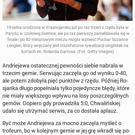
19-latka uro­dzo­na w Kra­sno­jar­sku już po raz trzeci z rzędu była w
Paryżu w czo­ło­wej ósemce, ale po raz pierw­szy za­mel­do­wa­ła się w
finale i po 82-mi­nu­to­wym meczu mogła wznieść Puchar Suzanne
Lenglen, który wrę­cza­ny jest trium­fa­tor­ce ry­wa­li­za­cji sin­gli­stek na
kortach im. Rolanda Garrosa. (Fot. Getty Images)
An­drie­je­wa osta­tecz­nej pew­no­ści siebie nabrała w
trzecim gemie. Ser­wu­jąc zaczęła go od wyniku 0-40,
ale potem zdobyła pięć punktów z rzędu. Później Ro­
sjan­ka długo po­peł­nia­ła tylko po­je­dyn­cze błędy, które
nie miały więk­sze­go wpływu na losy po­szcze­gól­nych
gemów. Dopiero gdy pro­wa­dzi­ła 5:0, Chwa­liń­skiej
udało się utrzy­mać serwis, za co dostała aplauz.
Być może An­drie­je­wa za mocno zaczęła myśleć o
trofeum, bo w ko­lej­nym gemie w jej grę wkradł się po­