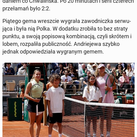
da­niem co Chwa­liń­ska. Po 20 mi­nu­tach i serii czte­rech
prze­ła­mań było 2:2.
Piątego gema wresz­cie wygrała za­wod­nicz­ka ser­wu­
ją­ca i była nią Polka. W dodatku zrobiła to bez straty
punktu, a swoją po­pi­so­wą kom­bi­na­cją, czyli skrótem i
lobem, roz­pa­li­ła pu­blicz­ność. An­drie­je­wa szybko
jednak od­po­wie­dzia­ła wy­gra­nym gemem.