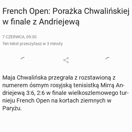
French Open: Porażka Chwa­liń­skiej
w finale z An­drie­je­wą
7 CZERWCA, 09:30
Ten tekst przeczytasz w 3 minuty
Maja Chwa­liń­ska prze­gra­ła z roz­sta­wio­ną z
numerem ósmym ro­syj­ską te­ni­sist­ką Mirrą An­
drie­je­wą 3:6, 2:6 w finale wiel­kosz­le­mo­we­go tur­
nie­ju French Open na kortach ziem­nych w
Paryżu.