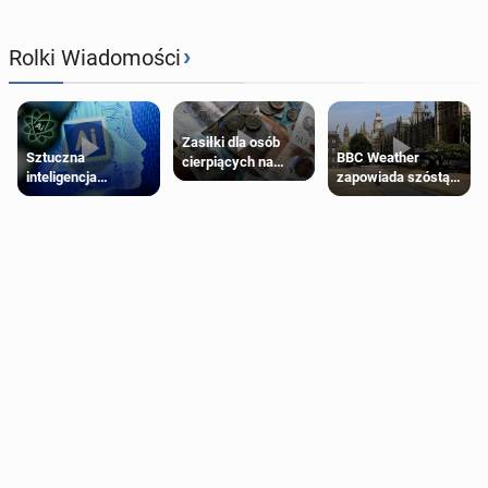
›
Rolki Wiadomości
Zasiłki dla osób
Sztuczna
BBC Weather
cierpiących na
inteligencja
zapowiada szóstą
schorzenia
próbowała oszukać
falę upałów w
psychiczne
człowieka
Londynie