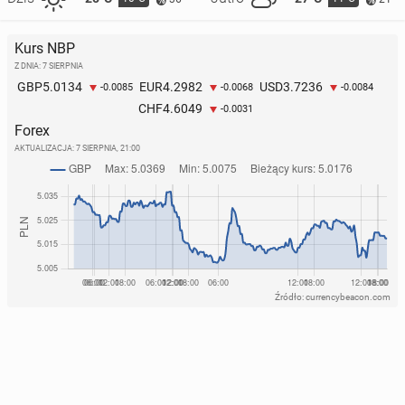
Kurs NBP
Z DNIA: 7 SIERPNIA
5.0134
4.2982
3.7236
GBP
EUR
USD
-0.0085
-0.0068
-0.0084
4.6049
CHF
-0.0031
Forex
AKTUALIZACJA:
7 SIERPNIA, 21:00
Źródło: currencybeacon.com