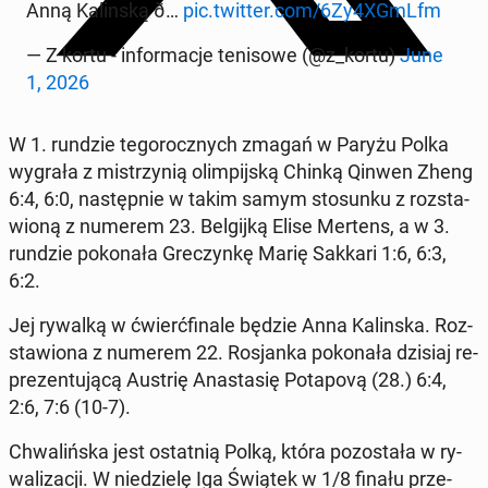
Anną Ka­lin­ską ð…
pic.twitter.com/6Zy4XGmLfm
— Z kortu - in­for­ma­cje te­ni­so­we (@z_kortu)
June
1, 2026
W 1. rundzie te­go­rocz­nych zmagań w Paryżu Polka
wygrała z mi­strzy­nią olim­pij­ską Chinką Qinwen Zheng
6:4, 6:0, na­stęp­nie w takim samym sto­sun­ku z roz­sta­
wio­ną z numerem 23. Bel­gij­ką Elise Mertens, a w 3.
rundzie po­ko­na­ła Gre­czyn­kę Marię Sakkari 1:6, 6:3,
6:2.
Jej rywalką w ćwierć­fi­na­le będzie Anna Ka­lin­ska. Roz­
sta­wio­na z numerem 22. Ro­sjan­ka po­ko­na­ła dzisiaj re­
pre­zen­tu­ją­cą Austrię Ana­sta­się Po­ta­po­vą (28.) 6:4,
2:6, 7:6 (10-7).
Chwa­liń­ska jest ostat­nią Polką, która po­zo­sta­ła w ry­
wa­li­za­cji. W nie­dzie­lę Iga Świątek w 1/8 finału prze­