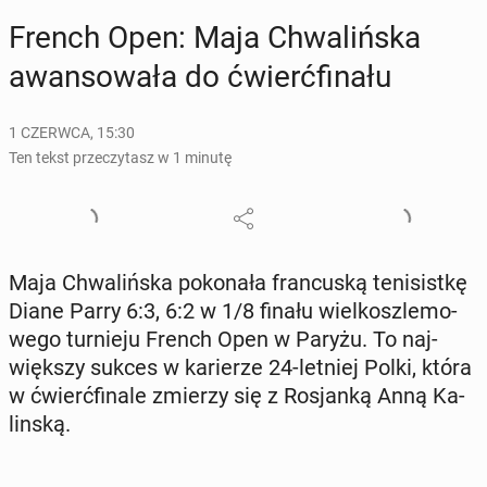
French Open: Maja Chwa­liń­ska
awan­so­wa­ła do ćwierć­fi­na­łu
1 CZERWCA, 15:30
Ten tekst przeczytasz w 1 minutę
Maja Chwa­liń­ska po­ko­na­ła fran­cu­ską te­ni­sist­kę
Diane Parry 6:3, 6:2 w 1/8 finału wiel­kosz­le­mo­
we­go tur­nie­ju French Open w Paryżu. To naj­
więk­szy sukces w ka­rie­rze 24-letniej Polki, która
w ćwierć­fi­na­le zmierzy się z Ro­sjan­ką Anną Ka­
lin­ską.