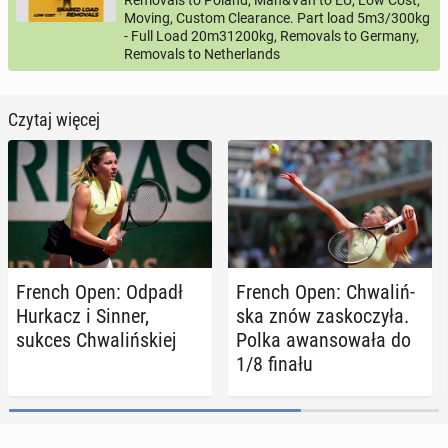
Removals to Poland, Man&Van to EU, Low Cost,
Moving, Custom Clearance. Part load 5m3/300kg
- Full Load 20m31200kg, Removals to Germany,
Removals to Netherlands
Czytaj więcej
French Open: Odpadł
French Open: Chwa­liń­
Hurkacz i Sinner,
ska znów za­sko­czy­ła.
sukces Chwa­liń­skiej
Polka awan­so­wa­ła do
1/8 finału