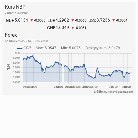
Kurs NBP
Z DNIA: 7 SIERPNIA
5.0134
4.2982
3.7236
GBP
EUR
USD
-0.0085
-0.0068
-0.0084
4.6049
CHF
-0.0031
Forex
AKTUALIZACJA:
7 SIERPNIA, 22:00
Źródło: currencybeacon.com