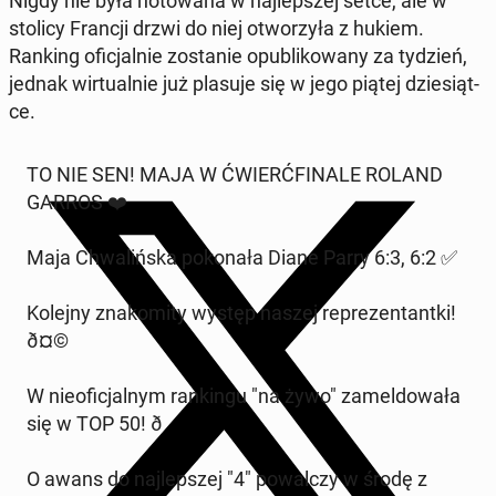
Nigdy nie była no­to­wa­na w naj­lep­szej setce, ale w
stolicy Francji drzwi do niej otwo­rzy­ła z hukiem.
Ranking ofi­cjal­nie zo­sta­nie opu­bli­ko­wa­ny za tydzień,
jednak wir­tu­al­nie już plasuje się w jego piątej dzie­siąt­
ce.
TO NIE SEN! MAJA W ĆWIERĆ­FI­NA­LE ROLAND
GARROS ❤️
Maja Chwa­liń­ska po­ko­na­ła Diane Parry 6:3, 6:2 ✅
Kolejny zna­ko­mi­ty występ naszej re­pre­zen­tant­ki!
ð¤©
W nie­ofi­cjal­nym ran­kin­gu "na żywo" za­mel­do­wa­ła
się w TOP 50! ð
O awans do naj­lep­szej "4" po­wal­czy w środę z