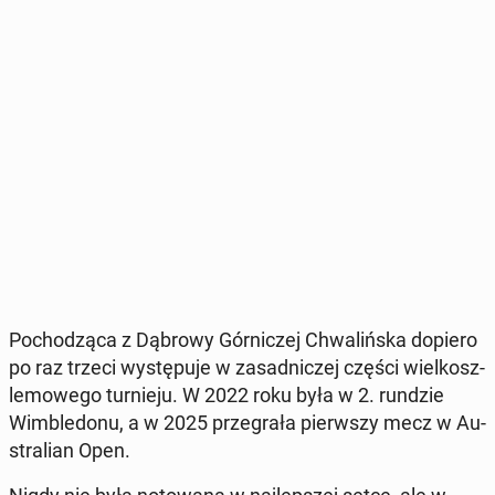
Po­cho­dzą­ca z Dąbrowy Gór­ni­czej Chwa­liń­ska dopiero
po raz trzeci wy­stę­pu­je w za­sad­ni­czej części wiel­kosz­
le­mo­we­go tur­nie­ju. W 2022 roku była w 2. rundzie
Wim­ble­do­nu, a w 2025 prze­gra­ła pierw­szy mecz w Au­
stra­lian Open.