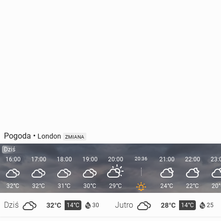
Pogoda
•
London
ZMIANA
Dziś
16:00
17:00
18:00
19:00
20:00
20:36
21:00
22:00
23:
32°C
32°C
31°C
30°C
29°C
24°C
22°C
20
Dziś
Jutro
32°C
28°C
14°C
14°C
30
25