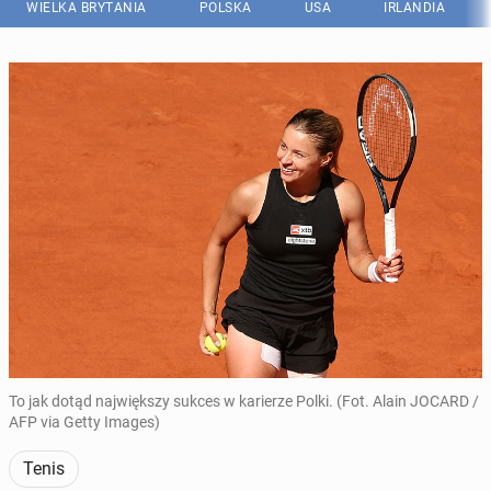
WIELKA BRYTANIA
POLSKA
USA
IRLANDIA
To jak dotąd największy sukces w karierze Polki. (Fot. Alain JOCARD /
AFP via Getty Images)
Tenis