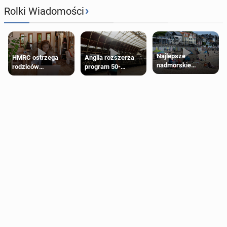
›
Rolki Wiadomości
Najlepsze
HMRC ostrzega
Anglia rozszerza
nadmorskie
rodziców
program 50-
miasteczko blisko
pobierających Child
procentowych
Londynu
Benefit. Mogą być
zniżek kolejowych
zobowiązani do
na 18-latków
zwrotu zasiłku