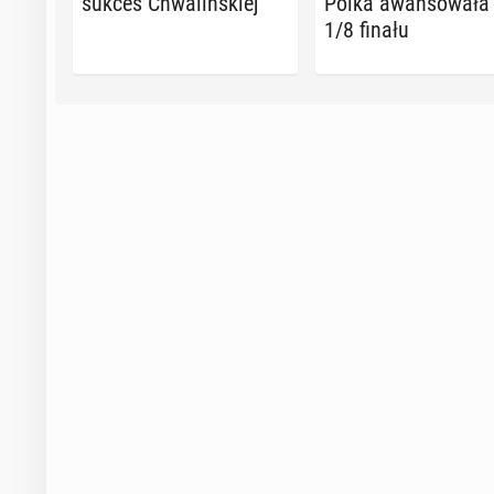
sukces Chwa­liń­skiej
Polka awan­so­wa­ła
1/8 finału