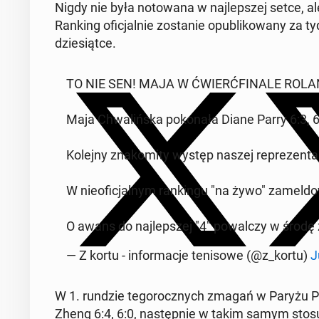
Nigdy nie była no­to­wa­na w naj­lep­szej setce, a
Ranking ofi­cjal­nie zo­sta­nie opu­bli­ko­wa­ny za t
dzie­siąt­ce.
TO NIE SEN! MAJA W ĆWIERĆ­FI­NA­LE ROL
Maja Chwa­liń­ska po­ko­na­ła Diane Parry 6:3, 
Kolejny zna­ko­mi­ty występ naszej re­pre­zen­ta
W nie­ofi­cjal­nym ran­kin­gu "na żywo" za­mel­do­
O awans do naj­lep­szej "4" po­wal­czy w środę z
— Z kortu - in­for­ma­cje te­ni­so­we (@z_kortu)
J
W 1. rundzie te­go­rocz­nych zmagań w Paryżu Po
Zheng 6:4, 6:0, na­stęp­nie w takim samym sto­sun