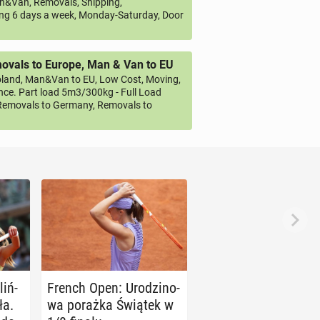
&Van, Removals, Shipping,
ng 6 days a week, Monday-Saturday, Door
vals to Europe, Man & Van to EU
land, Man&Van to EU, Low Cost, Moving,
ce. Part load 5m3/300kg - Full Load
emovals to Germany, Removals to
liń­
French Open: Uro­dzi­no­
ła.
wa porażka Świątek w