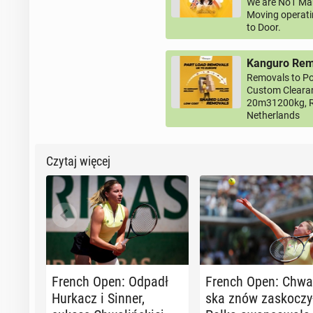
We are No1 Man
Moving operati
to Door.
Kanguro Remo
Removals to Po
Custom Clearan
20m31200kg, R
Netherlands
Czytaj więcej
French Open: Odpadł
French Open: Chwa­
Hurkacz i Sinner,
ska znów za­sko­czy­