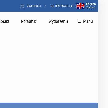
English
•
ZALOGUJ
REJESTRACJA
Version
ostki
Poradnik
Wydarzenia
Menu