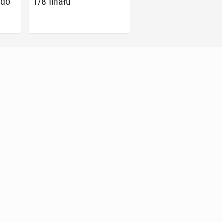
 do
1/8 finału