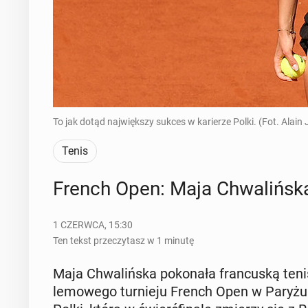
To jak dotąd największy sukces w karierze Polki. (Fot. Alai
Tenis
French Open: Maja Chwa­liń­ska 
1 CZERWCA, 15:30
Ten tekst przeczytasz w 1 minutę
Maja Chwa­liń­ska po­ko­na­ła fran­cu­ską te­n
le­mo­we­go tur­nie­ju French Open w Paryżu.