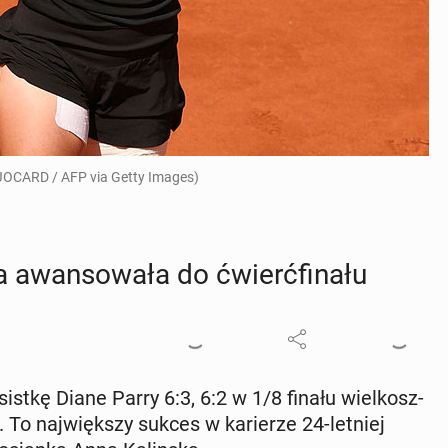
n JOCARD / AFP via Getty Images)
awan­so­wa­ła do ćwierć­fi­na­łu
i­sist­kę Diane Parry 6:3, 6:2 w 1/8 finału wiel­kosz­
 To naj­więk­szy sukces w ka­rie­rze 24-letniej