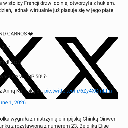
le w stolicy Francji drzwi do niej otwo­rzy­ła z hukiem.
ydzień, jednak wir­tu­al­nie już plasuje się w jego piątej
AND GARROS ❤️
6:2 ✅
nt­ki! ð¤©
wa­ła się w TOP 50! ð
 Anną Ka­lin­ską ð…
pic.twitter.com/6Zy4XGmLfm
une 1, 2026
lka wygrała z mi­strzy­nią olim­pij­ską Chinką Qinwen
­ku z roz­sta­wio­ną z numerem 23. Bel­gij­ką Elise