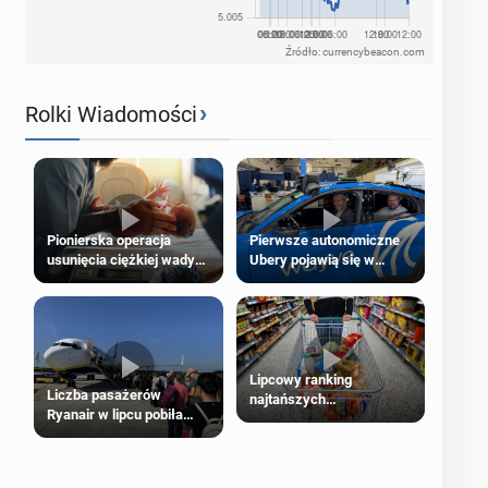
Źródło: currencybeacon.com
›
Rolki Wiadomości
Pierwsze autonomiczne
Pionierska operacja
Ubery pojawią się w
usunięcia ciężkiej wady
Londynie jeszcze tego
wrodzonej płodu w łonie
lata
matki
Lipcowy ranking
Liczba pasażerów
najtańszych
Ryanair w lipcu pobiła
supermarketów
rekord