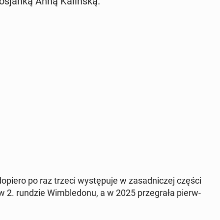
o­sjan­ką Anną Ka­lin­ską.
opiero po raz trzeci wy­stę­pu­je w za­sad­ni­czej części
 w 2. rundzie Wim­ble­do­nu, a w 2025 prze­gra­ła pierw­