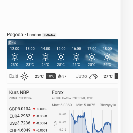
Pogoda
•
London
ZMIANA
Dziś
12:00
13:00
14:00
15:00
16:00
17:00
18:00
19:00
23°C
23°C
24°C
25°C
25°C
25°C
24°C
22°C
Dziś
Jutro
25°C
27°C
10°C
14°C
37
Kurs NBP
Forex
Z DNIA: 7 SIERPNIA
AKTUALIZACJA:
7 SIERPNIA, 12:00
5.0134
GBP
-0.0085
4.2982
EUR
-0.0068
3.7236
USD
-0.0084
4.6049
CHF
-0.0031