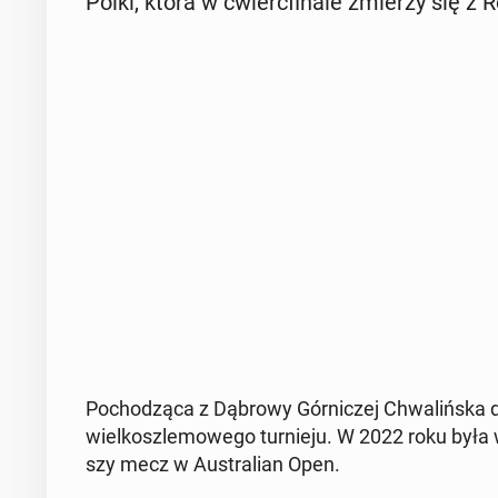
Polki, która w ćwierć­fi­na­le zmierzy się z R
Po­cho­dzą­ca z Dąbrowy Gór­ni­czej Chwa­liń­ska d
wiel­kosz­le­mo­we­go tur­nie­ju. W 2022 roku była
szy mecz w Au­stra­lian Open.