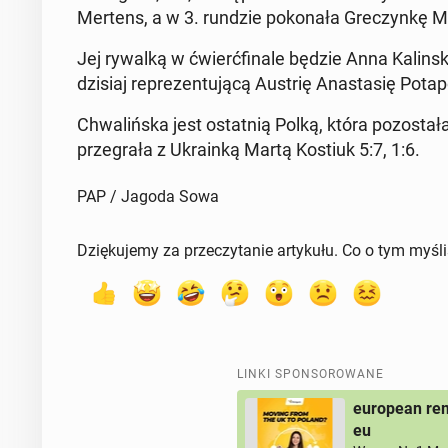
Mertens, a w 3. rundzie po­ko­na­ła Gre­czyn­kę Ma
Jej rywalką w ćwierć­fi­na­le będzie Anna Ka­lin­s
dzisiaj re­pre­zen­tu­ją­cą Austrię Ana­sta­się Po­ta­
Chwa­liń­ska jest ostat­nią Polką, która po­zo­sta­ła
prze­gra­ła z Ukra­in­ką Martą Kostiuk 5:7, 1:6.
PAP / Jagoda Sowa
Dziękujemy za przeczytanie artykułu. Co o tym myśl
LINKI SPONSOROWANE
european rem
eu