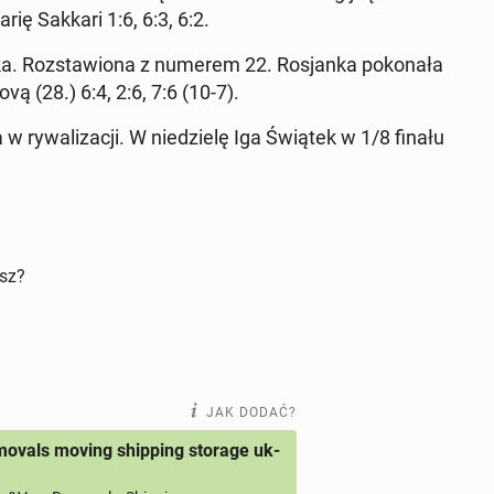
rię Sakkari 1:6, 6:3, 6:2.
ka. Roz­sta­wio­na z numerem 22. Ro­sjan­ka po­ko­na­ła
po­vą (28.) 6:4, 2:6, 7:6 (10-7).
 w ry­wa­li­za­cji. W nie­dzie­lę Iga Świątek w 1/8 finału
isz?
JAK DODAĆ?
ovals moving shipping storage uk-