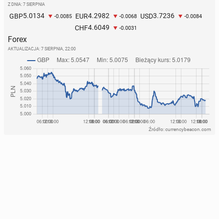
Z DNIA: 7 SIERPNIA
5.0134
4.2982
3.7236
GBP
EUR
USD
-0.0085
-0.0068
-0.0084
4.6049
CHF
-0.0031
Forex
AKTUALIZACJA:
7 SIERPNIA, 22:00
Źródło: currencybeacon.com