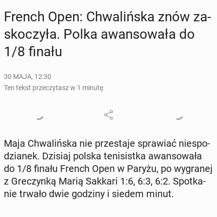
French Open: Chwa­liń­ska znów za­
sko­czy­ła. Polka awan­so­wa­ła do
1/8 finału
30 MAJA, 12:30
Ten tekst przeczytasz w 1 minutę
Maja Chwa­liń­ska nie prze­sta­je spra­wiać nie­spo­
dzia­nek. Dzisiaj polska te­ni­sist­ka awan­so­wa­ła
do 1/8 finału French Open w Paryżu, po wy­gra­nej
z Gre­czyn­ką Marią Sakkari 1:6, 6:3, 6:2. Spo­tka­
nie trwało dwie godziny i siedem minut.