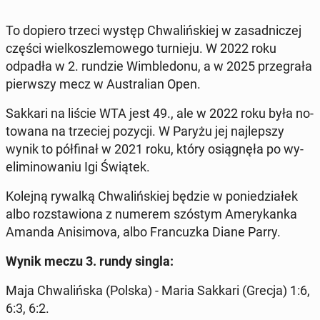
To dopiero trzeci występ Chwa­liń­skiej w za­sad­ni­czej
części wiel­kosz­le­mo­we­go tur­nie­ju. W 2022 roku
odpadła w 2. rundzie Wim­ble­do­nu, a w 2025 prze­gra­ła
pierw­szy mecz w Au­stra­lian Open.
Sakkari na liście WTA jest 49., ale w 2022 roku była no­
to­wa­na na trze­ciej pozycji. W Paryżu jej naj­lep­szy
wynik to pół­fi­nał w 2021 roku, który osią­gnę­ła po wy­
eli­mi­no­wa­niu Igi Świątek.
Kolejną rywalką Chwa­liń­skiej będzie w po­nie­dzia­łek
albo roz­sta­wio­na z numerem szóstym Ame­ry­kan­ka
Amanda Ani­si­mo­va, albo Fran­cuz­ka Diane Parry.
Wynik meczu 3. rundy singla:
Maja Chwa­liń­ska (Polska) - Maria Sakkari (Grecja) 1:6,
6:3, 6:2.