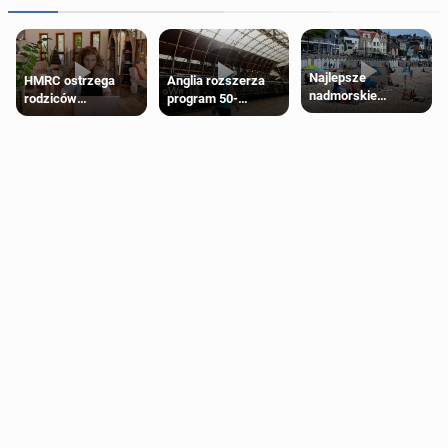
Najlepsze
HMRC ostrzega
Anglia rozszerza
nadmorskie
rodziców
program 50-
miasteczko blisko
pobierających Child
procentowych
Londynu
Benefit. Mogą być
zniżek kolejowych
zobowiązani do
na 18-latków
zwrotu zasiłku