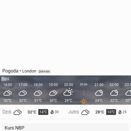
Pogoda
•
London
ZMIANA
Dziś
16:00
17:00
18:00
19:00
20:00
20:36
21:00
22:00
23:
32°C
32°C
31°C
30°C
29°C
24°C
22°C
20
Dziś
Jutro
32°C
28°C
14°C
14°C
30
25
Kurs NBP