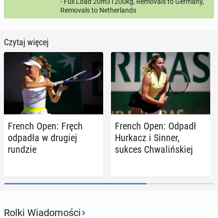
- Full Load 20m31200kg, Removals to Germany,
Removals to Netherlands
Czytaj więcej
French Open: Fręch
French Open: Odpadł
odpadła w drugiej
Hurkacz i Sinner,
rundzie
sukces Chwa­liń­skiej
›
Rolki Wiadomości