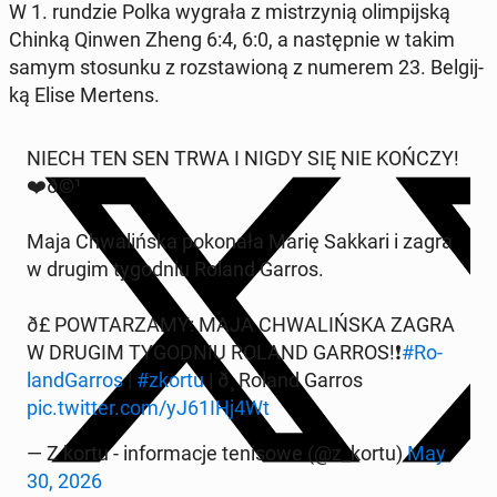
W 1. rundzie Polka wygrała z mi­strzy­nią olim­pij­ską
Chinką Qinwen Zheng 6:4, 6:0, a na­stęp­nie w takim
samym sto­sun­ku z roz­sta­wio­ną z numerem 23. Bel­gij­
ką Elise Mertens.
NIECH TEN SEN TRWA I NIGDY SIĘ NIE KOŃCZY!
❤️‍ð©¹
Maja Chwa­liń­ska po­ko­na­ła Marię Sakkari i zagra
w drugim ty­go­dniu Roland Garros.
ð£️ PO­WTA­RZA­MY: MAJA CHWA­LIŃ­SKA ZAGRA
W DRUGIM TY­GO­DNIU ROLAND GARROS!❗️
#Ro­
land­Gar­ros
|
#zkortu
| ð¸ Roland Garros
pic.twitter.com/yJ61IHj4Wt
— Z kortu - in­for­ma­cje te­ni­so­we (@z_kortu)
May
30, 2026