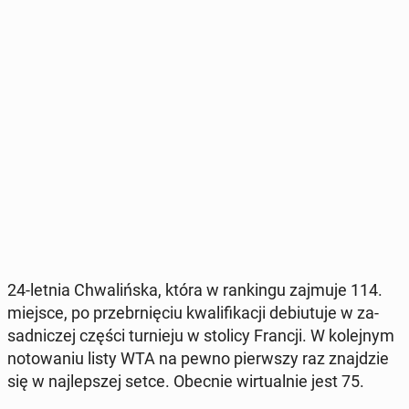
24-letnia Chwa­liń­ska, która w ran­kin­gu zajmuje 114.
miejsce, po prze­brnię­ciu kwa­li­fi­ka­cji de­biu­tu­je w za­
sad­ni­czej części tur­nie­ju w stolicy Francji. W ko­lej­nym
no­to­wa­niu listy WTA na pewno pierw­szy raz znaj­dzie
się w naj­lep­szej setce. Obecnie wir­tu­al­nie jest 75.