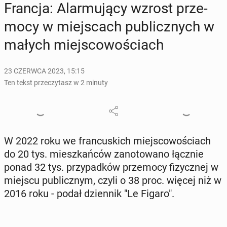
Francja: Alar­mu­ją­cy wzrost prze­
mo­cy w miej­scach pu­blicz­nych w
małych miej­sco­wo­ściach
23 CZERWCA 2023, 15:15
Ten tekst przeczytasz w 2 minuty
W 2022 roku we fran­cu­skich miej­sco­wo­ściach
do 20 tys. miesz­kań­ców za­no­to­wa­no łącznie
ponad 32 tys. przy­pad­ków prze­mo­cy fi­zycz­nej w
miejscu pu­blicz­nym, czyli o 38 proc. więcej niż w
2016 roku - podał dzien­nik "Le Figaro".