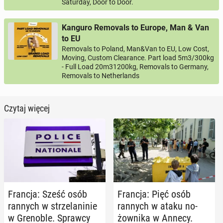
Saturday, Door to Door.
Kanguro Removals to Europe, Man & Van
to EU
Removals to Poland, Man&Van to EU, Low Cost,
Moving, Custom Clearance. Part load 5m3/300kg
- Full Load 20m31200kg, Removals to Germany,
Removals to Netherlands
Czytaj więcej
Francja: Sześć osób
Francja: Pięć osób
rannych w strze­la­ni­nie
rannych w ataku no­
w Gre­no­ble. Sprawcy
żow­ni­ka w Annecy.