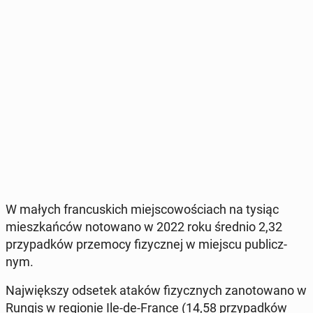
W małych fran­cu­skich miej­sco­wo­ściach na tysiąc
miesz­kań­ców no­to­wa­no w 2022 roku średnio 2,32
przy­pad­ków prze­mo­cy fi­zycz­nej w miejscu pu­blicz­
nym.
Naj­więk­szy odsetek ataków fi­zycz­nych za­no­to­wa­no w
Rungis w re­gio­nie Ile-de-France (14,58 przy­pad­ków