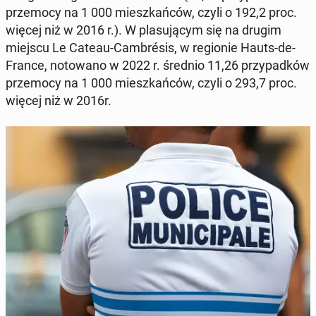
prze­mo­cy na 1 000 miesz­kań­ców, czyli o 192,2 proc.
więcej niż w 2016 r.). W pla­su­ją­cym się na drugim
miejscu Le Cateau-Cam­brésis, w re­gio­nie Hauts-de-
France, no­to­wa­no w 2022 r. średnio 11,26 przy­pad­ków
prze­mo­cy na 1 000 miesz­kań­ców, czyli o 293,7 proc.
więcej niż w 2016r.