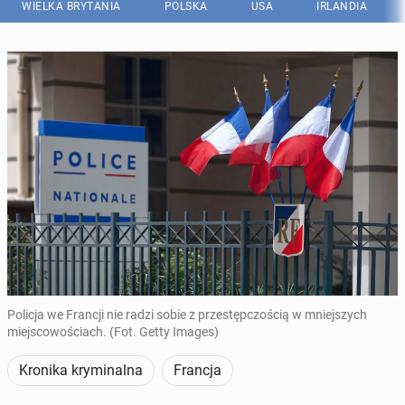
WIELKA BRYTANIA
POLSKA
USA
IRLANDIA
Policja we Francji nie radzi sobie z przestępczością w mniejszych
miejscowościach. (Fot. Getty Images)
Kronika kryminalna
Francja