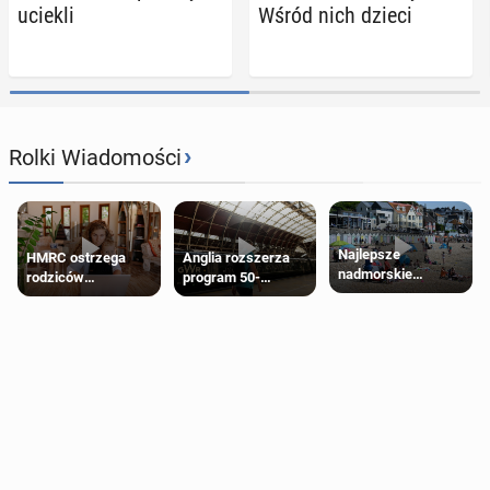
uciekli
Wśród nich dzieci
›
Rolki Wiadomości
Najlepsze
HMRC ostrzega
Anglia rozszerza
nadmorskie
rodziców
program 50-
miasteczko blisko
pobierających Child
procentowych
Londynu
Benefit. Mogą być
zniżek kolejowych
zobowiązani do
na 18-latków
zwrotu zasiłku