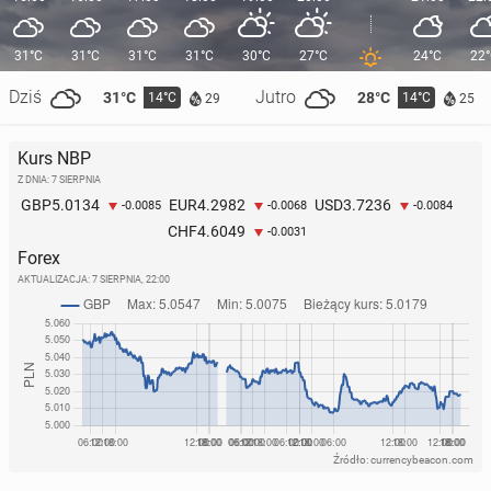
31°C
31°C
31°C
31°C
30°C
27°C
24°C
22
Dziś
Jutro
31°C
28°C
14°C
14°C
29
25
Kurs NBP
Z DNIA: 7 SIERPNIA
5.0134
4.2982
3.7236
GBP
EUR
USD
-0.0085
-0.0068
-0.0084
4.6049
CHF
-0.0031
Forex
AKTUALIZACJA:
7 SIERPNIA, 22:00
Źródło: currencybeacon.com