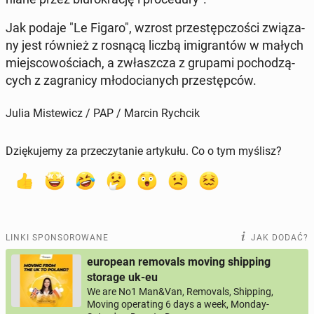
Jak podaje "Le Figaro", wzrost prze­stęp­czo­ści zwią­za­
ny jest również z rosnącą liczbą imi­gran­tów w małych
miej­sco­wo­ściach, a zwłasz­cza z grupami po­cho­dzą­
cych z za­gra­ni­cy mło­do­cia­nych prze­stęp­ców.
Julia Mistewicz / PAP / Marcin Rychcik
Dziękujemy za przeczytanie artykułu. Co o tym myślisz?
LINKI SPONSOROWANE
JAK DODAĆ?
european removals moving shipping
storage uk-eu
We are No1 Man&Van, Removals, Shipping,
Moving operating 6 days a week, Monday-