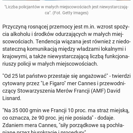
"Liczba po­li­cjan­tów w małych miej­sco­wo­ściach jest nie­wy­star­cza­ją­
ca". (Fot. Getty Images)
Przy­czy­ną ro­sną­cej prze­mo­cy jest m.in. wzrost spo­ży­
cia al­ko­ho­lu i środków odu­rza­ją­cych w małych miej­
sco­wo­ściach. Ten­den­cja wiązana jest również z nie­do­
sta­tecz­ną ko­mu­ni­ka­cją między wła­dza­mi lo­kal­ny­mi i
kra­jo­wy­mi, a także nie­wy­star­cza­ją­cą liczbą funk­cjo­na­
riu­szy policji w małych miej­sco­wo­ściach.
"Od 25 lat państwo prze­sta­je się an­ga­żo­wać" - twier­dzi
cy­to­wa­ny przez "Le Figaro" mer Cannes i prze­wod­ni­
czą­cy Sto­wa­rzy­sze­nia Merów Francji (AMF) David
Lisnard.
"Na 35 000 gmin we Francji 10 proc. ma straż miejską,
co oznacza, że 90 proc. jej nie posiada" - dodaje.
Zdaniem mera Cannes, "siły po­rząd­ko­we są po­chła­
nia­ne przez biu­ro­kra­cję i pro­ce­du­ry".