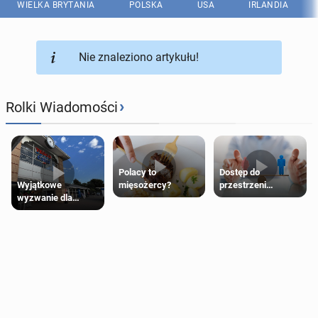
WIELKA BRYTANIA
POLSKA
USA
IRLANDIA
Nie znaleziono artykułu!
›
Rolki Wiadomości
Polacy to
Dostęp do
Wyjątkowe
mięsożercy?
przestrzeni
wyzwanie dla
przeznaczonych
posiadaczy kart
dla jednej płci ma
Tesco Clubcard!
opierać się
wyłącznie na płci
biologicznej