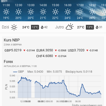
Dziś
11:00
12:00
13:00
14:00
15:00
16:00
17:00
18:00
19:
19°C
20°C
20°C
21°C
22°C
24°C
24°C
24°C
23
Dziś
Jutro
24°C
27°C
12°C
13°C
42
31
Kurs NBP
Z DNIA: 6 SIERPNIA
5.0219
4.3050
3.7320
GBP
EUR
USD
-0.0144
-0.0068
-0.0148
4.6080
CHF
-0.0164
Forex
AKTUALIZACJA:
6 SIERPNIA, 11:00
Źródło: currencybeacon.com