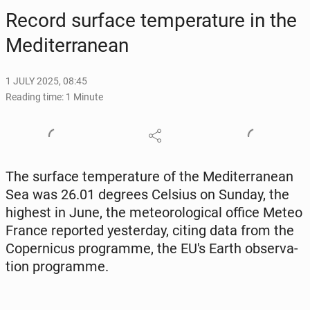
Record surface tem­per­a­ture in the
Mediter­ranean
1 JULY 2025, 08:45
Reading time: 1 Minute
The surface tem­per­a­ture of the Mediter­ranean
Sea was 26.01 degrees Celsius on Sunday, the
highest in June, the me­te­o­ro­log­i­cal office Meteo
France re­port­ed yes­ter­day, citing data from the
Coper­ni­cus pro­gramme, the EU's Earth ob­ser­va­
tion pro­gramme.