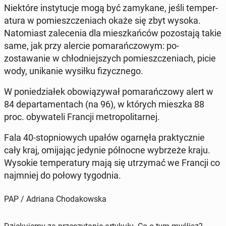
Niek­tóre in­sty­tuc­je mogą być za­mykane, jeśli tem­per­
atu­ra w pomieszczeni­ach okaże się zbyt wysoka.
Nato­mi­ast za­lece­nia dla mieszkańców po­zosta­ją takie
same, jak przy alercie po­marańc­zowym: po­
zostawanie w chłod­niejszych pomieszczeni­ach, picie
wody, unikanie wysiłku fizy­cznego.
W poniedzi­ałek obow­iązy­wał po­marańc­zowy alert w
84 de­par­ta­men­tach (na 96), w których mieszka 88
proc. oby­wa­teli Francji met­ro­pol­i­tarnej.
Fala 40-stop­niowych upałów og­a­r­nęła prak­ty­cznie
cały kraj, omi­ja­jąc jedynie północ­ne wybrzeże kraju.
Wysokie tem­per­atu­ry mają się utrzy­mać we Francji co
na­jm­niej do połowy ty­god­nia.
PAP / Adriana Chodakowska