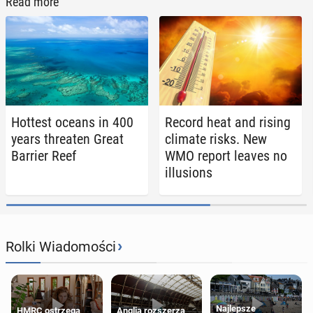
Read more
Hottest oceans in 400
Record heat and rising
years threat­en Great
climate risks. New
Barrier Reef
WMO report leaves no
il­lu­sions
›
Rolki Wiadomości
Najlepsze
HMRC ostrzega
Anglia rozszerza