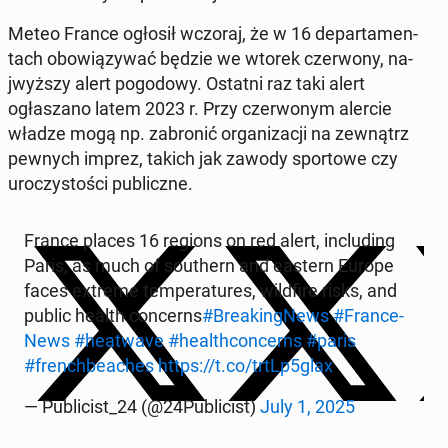
Meteo France ogłosił wczoraj, że w 16 de­par­ta­men­
tach obow­iązy­wać będzie we wtorek cz­er­wony, na­
jwyższy alert pogodowy. Ostatni raz taki alert
ogłaszano latem 2023 r. Przy cz­er­wonym alercie
władze mogą np. zabronić or­ga­ni­za­cji na zewnątrz
pewnych imprez, takich jak zawody sportowe czy
uroczys­toś­ci pub­liczne.
France places 16 regions on red alert, in­clud­ing
Paris, as much of south­ern and eastern Europe
faces extreme tem­per­a­tures, wild­fire risks, and
public health con­cerns
#Break­ingNews
#France­
News
#heat­wave
#health­con­cerns
#paris
#french­beach­es
https://t.co/trtLp5glax
— Pub­li­cist_24 (@24Pub­li­cist)
July 1, 2025