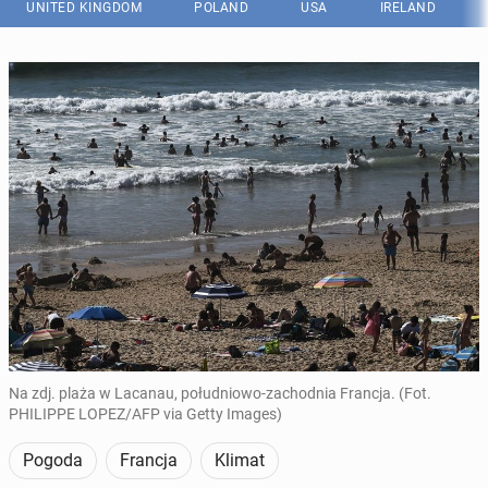
UNITED KINGDOM
POLAND
USA
IRELAND
Na zdj. plaża w Lacanau, południowo-zachodnia Francja. (Fot.
PHILIPPE LOPEZ/AFP via Getty Images)
Pogoda
Francja
Klimat