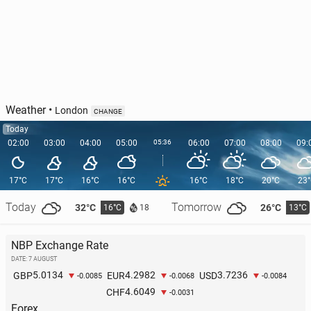
Weather
•
London
CHANGE
Today
02:00
03:00
04:00
05:00
05:36
06:00
07:00
08:00
09:
17°C
17°C
16°C
16°C
16°C
18°C
20°C
23
Today
Tomorrow
32°C
26°C
16°C
13°C
18
NBP Exchange Rate
DATE: 7 AUGUST
5.0134
4.2982
3.7236
GBP
EUR
USD
-0.0085
-0.0068
-0.0084
4.6049
CHF
-0.0031
Forex