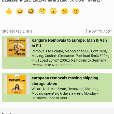
Dziękujemy za przeczytanie artykułu. Co o tym myślisz?
SPONSORED LINKS
HOW TO ADD?
Kanguro Removals to Europe, Man & Van
to EU
Removals to Poland, Man&Van to EU, Low Cost,
Moving, Custom Clearance. Part load 5m3/300kg
- Full Load 20m31200kg, Removals to Germany,
Removals to Netherlands
european removals moving shipping
storage uk-eu
We are No1 Man&Van, Removals, Shipping,
Moving operating 6 days a week, Monday-
Saturday, Door to Door.