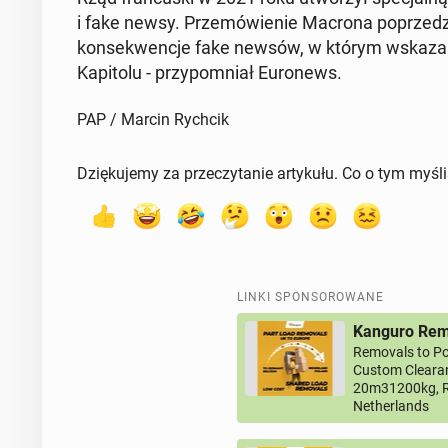
i fake newsy. Prze­mó­wie­nie Macrona po­prze­dzi­ł
kon­se­kwen­cje fake newsów, w którym wska­za­no
Ka­pi­to­lu - przy­po­mniał Eu­ro­news.
PAP / Marcin Rychcik
Dziękujemy za przeczytanie artykułu. Co o tym myśl
LINKI SPONSOROWANE
Kanguro Remo
Removals to Po
Custom Clearan
20m31200kg, R
Netherlands