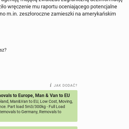
o wrę­cze­nie mu raportu oce­nia­ją­ce­go po­ten­cjal­ne
 m.in. ze­szło­rocz­ne za­miesz­ki na ame­ry­kań­skim
isz?
JAK DODAĆ?
vals to Europe, Man & Van to EU
land, Man&Van to EU, Low Cost, Moving,
ce. Part load 5m3/300kg - Full Load
emovals to Germany, Removals to