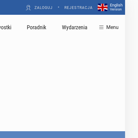
English
•
ZALOGUJ
REJESTRACJA
Version
ostki
Poradnik
Wydarzenia
Menu