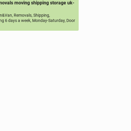
ovals moving shipping storage uk-
&Van, Removals, Shipping,
ng 6 days a week, Monday-Saturday, Door