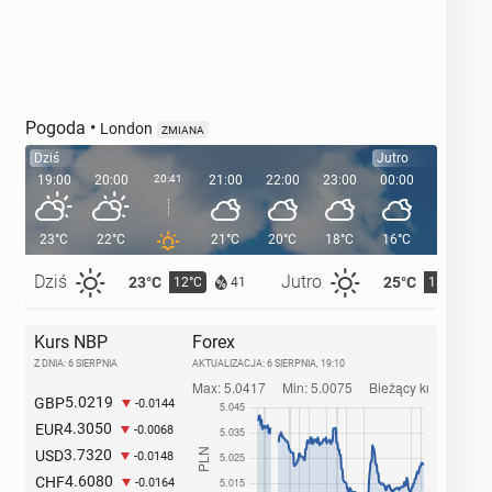
Pogoda
•
London
ZMIANA
Dziś
Jutro
19:00
20:00
20:41
21:00
22:00
23:00
00:00
01:00
23°C
22°C
21°C
20°C
18°C
16°C
16°C
Dziś
Jutro
23°C
25°C
12°C
13°C
41
Kurs NBP
Forex
Z DNIA: 6 SIERPNIA
AKTUALIZACJA:
6 SIERPNIA, 19:10
5.0219
GBP
-0.0144
4.3050
EUR
-0.0068
3.7320
USD
-0.0148
4.6080
CHF
-0.0164