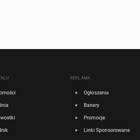
TALU
REKLAMA
omości
Ogłoszenia
lnia
Banery
awostki
Promocje
dnik
Linki Sponsorowane