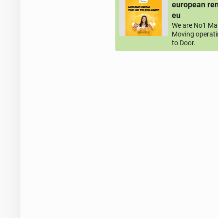
european rem
eu
We are No1 Man
Moving operati
to Door.