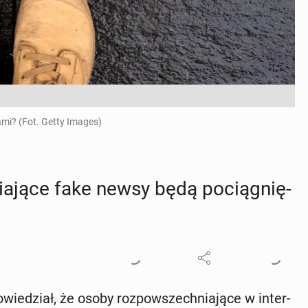
mi? (Fot. Getty Images)
a­ją­ce fake newsy będą po­cią­gnię­
wie­dział, że osoby roz­po­wszech­nia­ją­ce w in­ter­