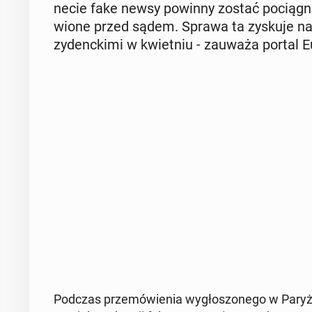
ne­cie fake newsy powinny zostać po­cią­gnię­t
wio­ne przed sądem. Sprawa ta zyskuje na zna
zy­denc­ki­mi w kwiet­niu - zauważa portal E
Podczas prze­mó­wie­nia wy­gło­szo­ne­go w Paryżu