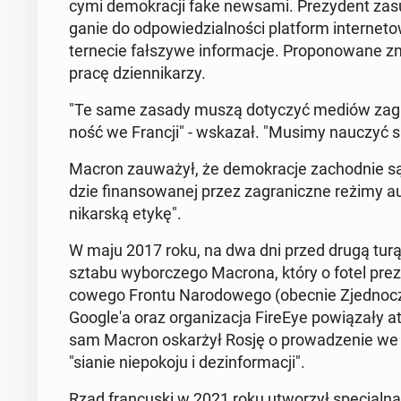
cy­mi de­mo­kra­cji fake newsami. Pre­zy­dent za­s
ga­nie do od­po­wie­dzial­no­ści plat­form in­ter­ne­t
ter­ne­cie fał­szy­we in­for­ma­cje. Pro­po­no­wa­n
pracę dzien­ni­ka­rzy.
"Te same zasady muszą do­ty­czyć mediów za­gra­ni
ność we Francji" - wskazał. "Musimy nauczyć się c
Macron za­uwa­żył, że de­mo­kra­cje za­chod­nie są
dzie fi­nan­so­wa­nej przez za­gra­nicz­ne reżimy au­
ni­kar­ską etykę".
W maju 2017 roku, na dwa dni przed drugą turą 
sztabu wy­bor­cze­go Macrona, który o fotel pre­zy­d
co­we­go Frontu Na­ro­do­we­go (obecnie Zjed­no­c
Go­ogle­'a oraz or­ga­ni­za­cja FireEye po­wią­za­ły
sam Macron oskar­żył Rosję o pro­wa­dze­nie we Fran
"sianie nie­po­ko­ju i dez­in­for­ma­cji".
Rząd fran­cu­ski w 2021 roku utwo­rzył spe­cjal­ną