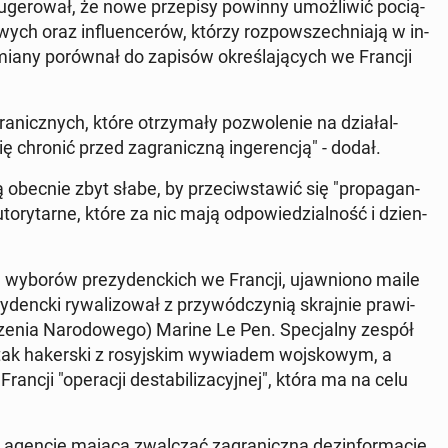
u­ge­ro­wał, że nowe prze­pi­sy powinny umoż­li­wić po­cią­
o­wych oraz in­flu­en­ce­rów, którzy roz­po­wszech­nia­ją w in­
e zmiany po­rów­nał do zapisów okre­śla­ją­cych we Francji
cz­nych, które otrzy­ma­ły po­zwo­le­nie na dzia­łal­
hronić przed za­gra­nicz­ną in­ge­ren­cją" - dodał.
 obecnie zbyt słabe, by prze­ciw­sta­wić się "pro­pa­gan­
to­ry­tar­ne, które za nic mają od­po­wie­dzial­ność i dzien­
wyborów pre­zy­denc­kich we Francji, ujaw­nio­no maile
enc­ki ry­wa­li­zo­wał z przy­wód­czy­nią skraj­nie pra­wi­
ze­nia Na­ro­do­we­go) Marine Le Pen. Spe­cjal­ny zespół
 atak ha­ker­ski z ro­syj­skim wy­wia­dem woj­sko­wym, a
cji "ope­ra­cji de­sta­bi­li­za­cyj­nej", która ma na celu
 agencję mającą zwal­czać za­gra­nicz­ną dez­in­for­ma­cję