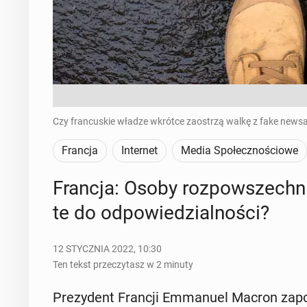
Czy francuskie władze wkrótce zaostrzą walkę z fake newsa
Francja
Internet
Media Społecznościowe
Francja: Osoby roz­po­wszech­ni
te do od­po­wie­dzial­no­ści?
12 STYCZNIA 2022, 10:30
Ten tekst przeczytasz w 2 minuty
Pre­zy­dent Francji Em­ma­nu­el Macron za­po­