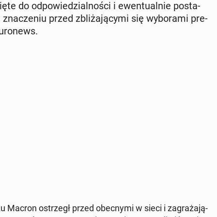
e do od­po­wie­dzial­no­ści i ewen­tu­al­nie po­sta­
­cze­niu przed zbli­ża­ją­cy­mi się wy­bo­ra­mi pre­
u­ro­news.
 Macron ostrzegł przed obec­ny­mi w sieci i za­gra­ża­ją­