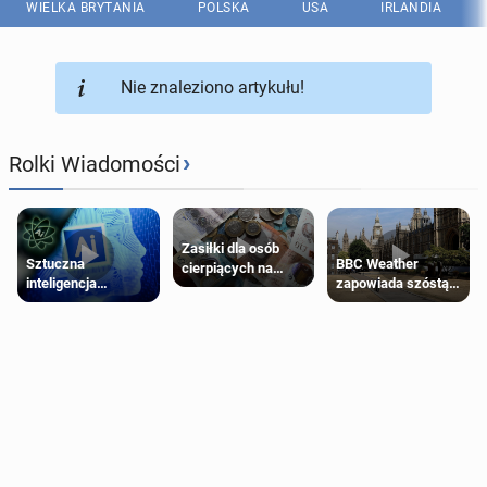
WIELKA BRYTANIA
POLSKA
USA
IRLANDIA
Nie znaleziono artykułu!
›
Rolki Wiadomości
Zasiłki dla osób
Sztuczna
BBC Weather
cierpiących na
inteligencja
zapowiada szóstą
schorzenia
próbowała oszukać
falę upałów w
psychiczne
człowieka
Londynie