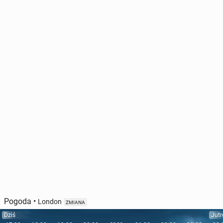
Pogoda
•
London
ZMIANA
Dziś
Jutr