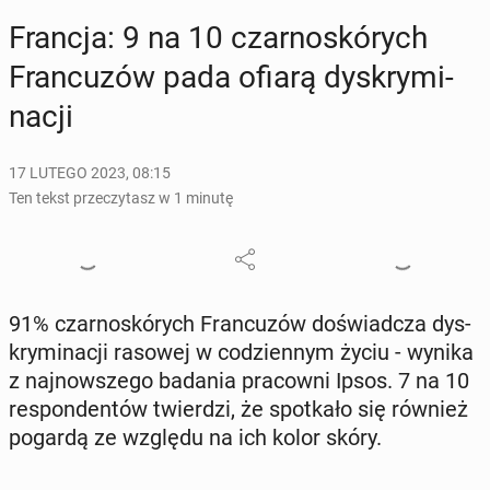
Francja: 9 na 10 czar­no­skó­rych
Fran­cu­zów pada ofiarą dys­kry­mi­
na­cji
17 LUTEGO 2023, 08:15
Ten tekst przeczytasz w 1 minutę
91% czar­no­skó­rych Fran­cu­zów do­świad­cza dys­
kry­mi­na­cji rasowej w co­dzien­nym życiu - wynika
z naj­now­sze­go badania pra­cow­ni Ipsos. 7 na 10
re­spon­den­tów twier­dzi, że spo­tka­ło się również
pogardą ze względu na ich kolor skóry.