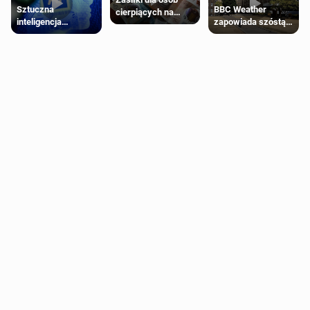
Sztuczna
BBC Weather
cierpiących na
inteligencja
zapowiada szóstą
schorzenia
próbowała oszukać
falę upałów w
psychiczne
człowieka
Londynie