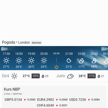
Pogoda
•
London
ZMIANA
Dziś
Jutr
17:00
18:00
19:00
20:00
20:39
21:00
22:00
23:00
00:
27°C
26°C
26°C
24°C
21°C
17°C
16°C
15
Dziś
Jutro
27°C
28°C
10°C
11°C
35
21
Kurs NBP
Z DNIA: 7 SIERPNIA
5.0134
4.2982
3.7236
GBP
EUR
USD
-0.0085
-0.0068
-0.0084
4.6049
CHF
-0.0031