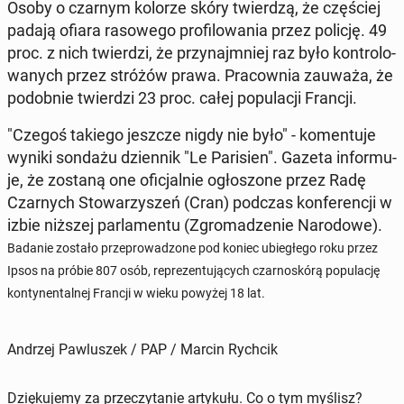
Osoby o czarnym kolorze skóry twier­dzą, że czę­ściej
padają ofiara ra­so­we­go pro­fi­lo­wa­nia przez policję. 49
proc. z nich twier­dzi, że przy­naj­mniej raz było kon­tro­lo­
wa­nych przez stróżów prawa. Pra­cow­nia zauważa, że
po­dob­nie twier­dzi 23 proc. całej po­pu­la­cji Francji.
"Czegoś takiego jeszcze nigdy nie było" - ko­men­tu­je
wyniki sondażu dzien­nik "Le Pa­ri­sien". Gazeta in­for­mu­
je, że zostaną one ofi­cjal­nie ogło­szo­ne przez Radę
Czar­nych Sto­wa­rzy­szeń (Cran) podczas kon­fe­ren­cji w
izbie niższej par­la­men­tu (Zgro­ma­dze­nie Na­ro­do­we).
Badanie zostało prze­pro­wa­dzo­ne pod koniec ubie­głe­go roku przez
Ipsos na próbie 807 osób, re­pre­zen­tu­ją­cych czar­no­skó­rą po­pu­la­cję
kon­ty­nen­tal­nej Francji w wieku powyżej 18 lat.
Andrzej Pawluszek / PAP / Marcin Rychcik
Dziękujemy za przeczytanie artykułu. Co o tym myślisz?