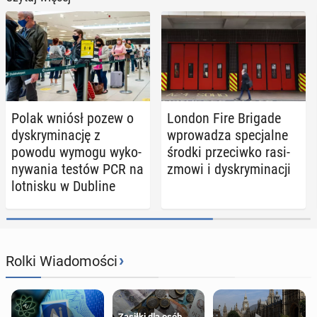
Polak wniósł pozew o
London Fire Brigade
dys­kry­mi­na­cję z
wpro­wa­dza spe­cjal­ne
powodu wymogu wy­ko­
środki prze­ciw­ko ra­si­
ny­wa­nia testów PCR na
zmo­wi i dys­kry­mi­na­cji
lot­ni­sku w Dubline
›
Rolki Wiadomości
Zasiłki dla osób