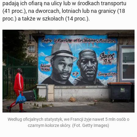
padają ich ofiarą na ulicy lub w środ­kach trans­por­tu
(41 proc.), na dwor­cach, lot­niach lub na granicy (18
proc.) a także w szko­łach (14 proc.).
Według ofi­cjal­nych sta­ty­styk, we Francji żyje nawet 5 mln osób o
czarnym kolorze skóry. (Fot. Getty Images)