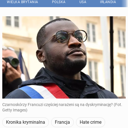
WIELKA BRYTANIA
POLSKA
USA
IRLANDIA
Czarnoskórzy Francuzi częściej narażeni są na dyskryminację? (Fot.
Getty Images)
Kronika kryminalna
Francja
Hate crime