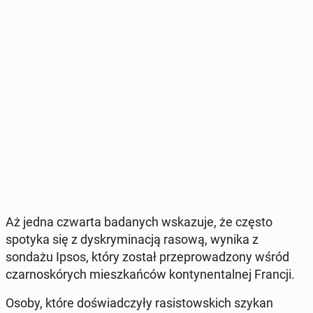
Aż jedna czwarta ba­da­nych wska­zu­je, że często
spotyka się z dys­kry­mi­na­cją rasową, wynika z
sondażu Ipsos, który został prze­pro­wa­dzo­ny wśród
czar­no­skó­rych miesz­kań­ców kon­ty­nen­tal­nej Francji.
Osoby, które do­świad­czy­ły ra­si­stow­skich szykan