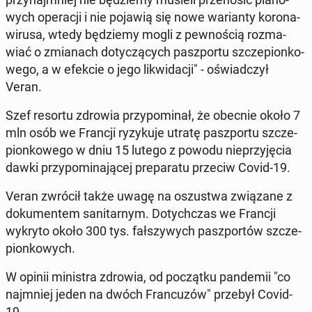
wych ope­ra­cji i nie pojawią się nowe wa­rian­ty ko­ro­na­
wi­ru­sa, wtedy bę­dzie­my mogli z pew­no­ścią roz­ma­
wiać o zmia­nach do­ty­czą­cych pasz­por­tu szcze­pion­ko­
we­go, a w efekcie o jego li­kwi­da­cji" - oświad­czył
Veran.
Szef resortu zdrowia przy­po­mi­nał, że obecnie około 7
mln osób we Francji ry­zy­ku­je utratę pasz­por­tu szcze­
pion­ko­we­go w dniu 15 lutego z powodu nie­przy­ję­cia
dawki przy­po­mi­na­ją­cej pre­pa­ra­tu przeciw Covid-19.
Veran zwrócił także uwagę na oszu­stwa zwią­za­ne z
do­ku­men­tem sa­ni­tar­nym. Do­tych­czas we Francji
wykryto około 300 tys. fał­szy­wych pasz­por­tów szcze­
pion­ko­wych.
W opinii mi­ni­stra zdrowia, od po­cząt­ku pan­de­mii "co
naj­mniej jeden na dwóch Fran­cu­zów" przebył Covid-
19.