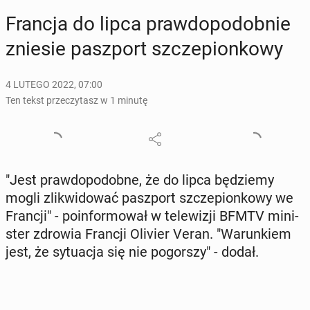
Francja do lipca praw­do­po­dob­nie
zniesie pasz­port szcze­pion­ko­wy
4 LUTEGO 2022, 07:00
Ten tekst przeczytasz w 1 minutę
"Jest praw­do­po­dob­ne, że do lipca bę­dzie­my
mogli zli­kwi­do­wać pasz­port szcze­pion­ko­wy we
Francji" - po­in­for­mo­wał w te­le­wi­zji BFMTV mi­ni­
ster zdrowia Francji Olivier Veran. "Wa­run­kiem
jest, że sy­tu­acja się nie po­gor­szy" - dodał.