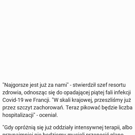
"Naj­gor­sze jest już za nami" - stwier­dził szef resortu
zdrowia, od­no­sząc się do opa­da­ją­cej piątej fali in­fek­cji
Covid-19 we Francji. "W skali kra­jo­wej, prze­szli­śmy już
przez szczyt za­cho­ro­wań. Teraz pikować będzie liczba
ho­spi­ta­li­za­cji" - oceniał.
"Gdy opróż­nią się już od­dzia­ły in­ten­syw­nej terapii, albo
przy­naj­mniej nie bę­dzie­my musieli prze­no­sić pla­no­