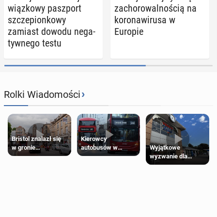
wiąz­ko­wy pasz­port
za­cho­ro­wal­no­ścią na
szcze­pion­ko­wy
ko­ro­na­wi­ru­sa w
zamiast dowodu ne­ga­
Europie
tyw­ne­go testu
›
Rolki Wiadomości
Bristol znalazł się
Kierowcy
Wyjątkowe
w gronie
autobusów w
wyzwanie dla
najlepszych
Londynie
posiadaczy kart
kierunków podróży
zapowiadają strajki
Tesco Clubcard!
na świecie