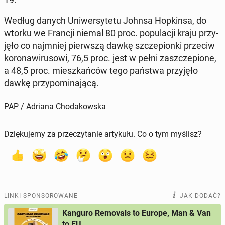
Według danych Uni­wer­sy­te­tu Johnsa Hop­kin­sa, do
wtorku we Francji niemal 80 proc. po­pu­la­cji kraju przy­
ję­ło co naj­mniej pierw­szą dawkę szcze­pion­ki przeciw
ko­ro­na­wi­ru­so­wi, 76,5 proc. jest w pełni za­szcze­pio­ne,
a 48,5 proc. miesz­kań­ców tego państwa przy­ję­ło
dawkę przy­po­mi­na­ją­cą.
PAP / Adriana Chodakowska
Dziękujemy za przeczytanie artykułu. Co o tym myślisz?
LINKI SPONSOROWANE
JAK DODAĆ?
Kanguro Removals to Europe, Man & Van
to EU