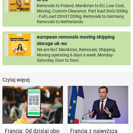
Removals to Poland, Man&Van to EU, Low Cost,
Moving, Custom Clearance. Part load 5m3/300kg
- Full Load 20m31200kg, Removals to Germany,
Removals to Netherlands
european removals moving shipping
storage uk-eu
We are No1 Man&Van, Removals, Shipping,
Moving operating 6 days a week, Monday-
Saturday, Door to Door.
Czytaj więcej
Francja: Od dzisiaj obo­
Francja z naj­wyż­szą