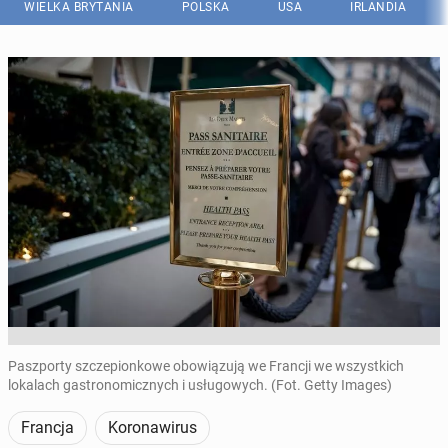
WIELKA BRYTANIA
POLSKA
USA
IRLANDIA
Paszporty szczepionkowe obowiązują we Francji we wszystkich
lokalach gastronomicznych i usługowych. (Fot. Getty Images)
Francja
Koronawirus