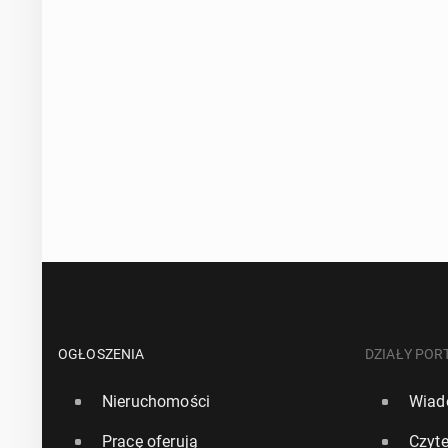
OGŁOSZENIA
DZIAŁY POR
Nieruchomości
Wiad
Pracę oferują
Czyte