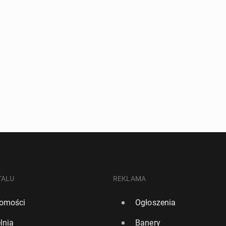
TALU
REKLAMA
omości
Ogłoszenia
lnia
Banery