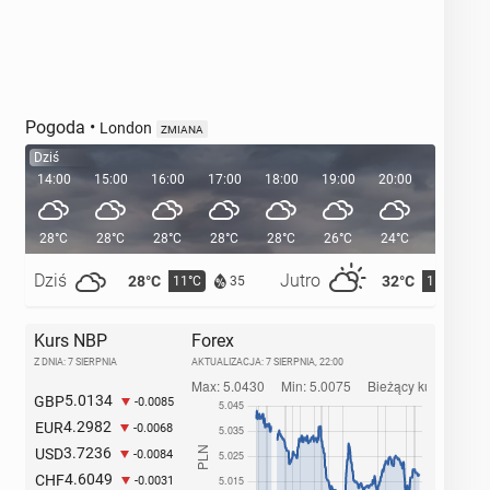
Pogoda
•
London
ZMIANA
Dziś
14:00
15:00
16:00
17:00
18:00
19:00
20:00
20:38
28°C
28°C
28°C
28°C
28°C
26°C
24°C
Dziś
Jutro
28°C
32°C
11°C
15°C
35
Kurs NBP
Forex
Z DNIA: 7 SIERPNIA
AKTUALIZACJA:
7 SIERPNIA, 22:00
5.0134
GBP
-0.0085
4.2982
EUR
-0.0068
3.7236
USD
-0.0084
4.6049
CHF
-0.0031