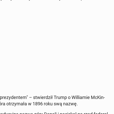
e­zy­den­tem" – stwier­dził Trump o Wil­lia­mie McKin­
 góra otrzy­ma­ła w 1896 roku swą nazwę.