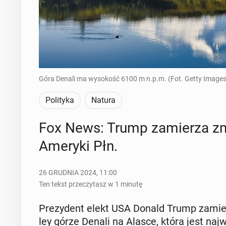
Góra Denali ma wysokość 6100 m n.p.m. (Fot. Getty Images
Polityka
Natura
Fox News: Trump za­mie­rza zm
Ameryki Płn.
26 GRUDNIA 2024, 11:00
Ten tekst przeczytasz w 1 minutę
Pre­zy­dent elekt USA Donald Trump za­mie­
ley górze Denali na Alasce, która jest naj­