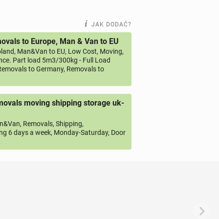
JAK DODAĆ?
vals to Europe, Man & Van to EU
land, Man&Van to EU, Low Cost, Moving,
ce. Part load 5m3/300kg - Full Load
emovals to Germany, Removals to
ovals moving shipping storage uk-
&Van, Removals, Shipping,
ng 6 days a week, Monday-Saturday, Door