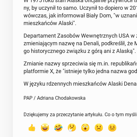
W 1975 roku stan Alaska ofi­cjal­nie przy­wró­cił tr
ny, by uczynił to samo. Uczynił to dopiero w 20
wówczas, jak in­for­mo­wał Biały Dom, "w uznaniu
miesz­kań­ców Alaski".
De­par­ta­ment Zasobów We­wnętrz­nych USA w za
zmie­nia­ją­cym nazwę na Denali, pod­kre­ślił, że M
go hi­sto­rycz­ne­go związku z górą ani z Alaską".
Zmianie nazwy sprze­ci­wia się m.in. re­pu­bli­kań­
plat­for­mie X, że "ist­nie­je tylko jedna nazwa g
W języku rdzen­nych miesz­kań­ców Alaski Dena
PAP / Adriana Chodakowska
Dziękujemy za przeczytanie artykułu. Co o tym myśl