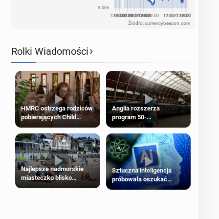
Źródło: currencybeacon.com
›
Rolki Wiadomości
HMRC ostrzega rodziców
Anglia rozszerza
pobierających Child
program 50-
Benefit. Mogą być
procentowych zniżek
zobowiązani do zwrotu
kolejowych na 18-latków
zasiłku
Najlepsze nadmorskie
Sztuczna inteligencja
miasteczko blisko
próbowała oszukać
Londynu
człowieka