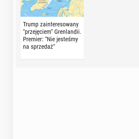
Trump za­in­te­re­so­wa­ny
"prze­ję­ciem" Gren­lan­dii.
Premier: "Nie je­ste­śmy
na sprze­daż"