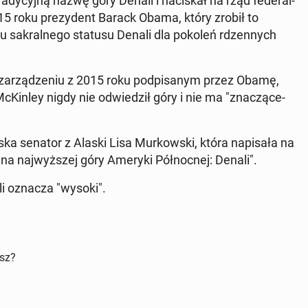
a­dy­cyj­ną nazwę góry Denali i na­ci­skał na rząd fe­de­ral­
15 roku pre­zy­dent Barack Obama, który zrobił to
 sa­kral­ne­go statusu Denali dla pokoleń rdzen­nych
­rzą­dze­niu z 2015 roku pod­pi­sa­nym przez Obamę,
cKin­ley nigdy nie od­wie­dził góry i nie ma "zna­czą­ce­
ska senator z Alaski Lisa Mur­kow­ski, która na­pi­sa­ła na
odna naj­wyż­szej góry Ameryki Pół­noc­nej: Denali".
li oznacza "wysoki".
isz?