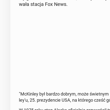
wa­ła stacja Fox News.
"McKin­ley był bardzo dobrym, może świet­nym pr
ley­'u, 25. pre­zy­den­cie USA, na którego cześć