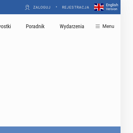
English
•
ZALOGUJ
REJESTRACJA
Version
ostki
Poradnik
Wydarzenia
Menu