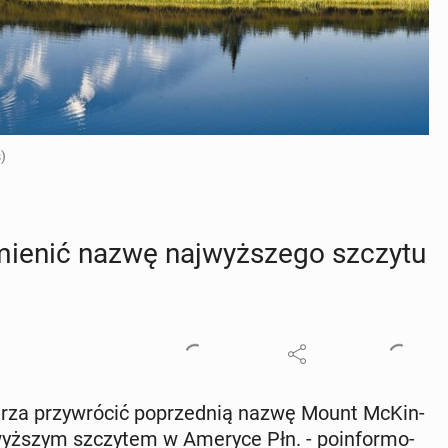
)
ienić nazwę naj­wyż­sze­go szczytu
rza przy­wró­cić po­przed­nią nazwę Mount McKin­
wyż­szym szczy­tem w Ameryce Płn. - po­in­for­mo­