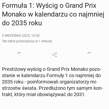
Formuła 1: Wyścig o Grand Prix
Monako w ka­len­da­rzu co naj­mniej
do 2035 roku
5 WRZEŚNIA 2025, 16:30
Ten tekst przeczytasz w 1 minutę
Pre­sti­żo­wy wyścig o Grand Prix Monako po­zo­
sta­nie w ka­len­da­rzu Formuły 1 co naj­mniej do
2035 roku - po­in­for­mo­wa­li or­ga­ni­za­to­rzy mi­
strzostw świata. Prze­dłu­żo­no tym samym kon­
trakt, który miał obo­wią­zy­wać do 2031.