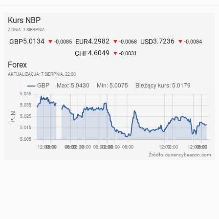
Kurs NBP
Z DNIA: 7 SIERPNIA
5.0134
4.2982
3.7236
GBP
EUR
USD
-0.0085
-0.0068
-0.0084
4.6049
CHF
-0.0031
Forex
AKTUALIZACJA:
7 SIERPNIA, 22:00
Źródło: currencybeacon.com