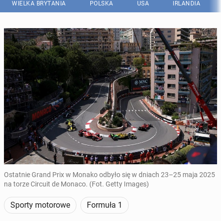
WIELKA BRYTANIA
POLSKA
USA
IRLANDIA
Ostatnie Grand Prix w Monako odbyło się w dniach 23–25 maja 2025
na torze Circuit de Monaco. (Fot. Getty Images)
Sporty motorowe
Formuła 1