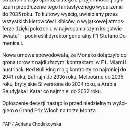
szam prze­dłu­że­nie tego fan­ta­stycz­ne­go wy­da­rze­nia
do 2035 roku. To kultowy wyścig, uwiel­bia­ny przez
wszyst­kich kie­row­ców i kibiców, o wy­jąt­ko­wej at­mos­
fe­rze dzięki po­ło­że­niu w naj­wspa­nial­szym księ­stwie
świata" – pod­kre­ślił dy­rek­tor ge­ne­ral­ny F1 Stefano Do­
me­ni­ca­li.
Nowa umowa spo­wo­do­wa­ła, że Monako do­łą­czy­ło do
grona torów z naj­dłuż­szy­mi kon­trak­ta­mi w F1. Miami i
au­striac­ki Red Bull Ring mają kon­trak­ty co naj­mniej do
2041 roku, Bahrajn do 2036 roku, Mel­bo­ur­ne do 2035
roku, bry­tyj­skie Si­lver­sto­ne do 2034 roku, a Arabia
Sau­dyj­ska i Katar co naj­mniej do 2032 roku.
Ogło­sze­nie decyzji na­stą­pi­ło przed nie­dziel­nym wy­ści­
giem o Grand Prix Włoch na torze Monza.
PAP / Adriana Chodakowska