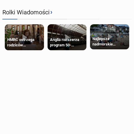
›
Rolki Wiadomości
Najlepsze
HMRC ostrzega
Anglia rozszerza
nadmorskie
rodziców
program 50-
miasteczko blisko
pobierających Child
procentowych
Londynu
Benefit. Mogą być
zniżek kolejowych
zobowiązani do
na 18-latków
zwrotu zasiłku