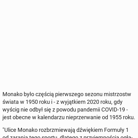
Monako było częścią pierw­sze­go sezonu mi­strzostw
świata w 1950 roku i - z wy­jąt­kiem 2020 roku, gdy
wyścig nie odbył się z powodu pan­de­mii COVID-19 -
jest obecne w ka­len­da­rzu nie­prze­rwa­nie od 1955 roku.
"Ulice Monako roz­brzmie­wa­ją dźwię­kiem Formuły 1
od zarania tego sportu, dlatego z przy­jem­no­ścią ogła­