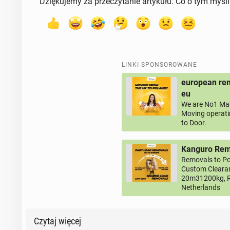
Dziękujemy za przeczytanie artykułu. Co o tym myśl
LINKI SPONSOROWANE
european rem
eu
We are No1 Man
Moving operati
to Door.
Kanguro Remo
Removals to Po
Custom Clearan
20m31200kg, R
Netherlands
Czytaj więcej