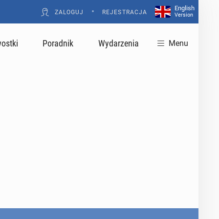
English
•
ZALOGUJ
REJESTRACJA
Version
ostki
Poradnik
Wydarzenia
Menu