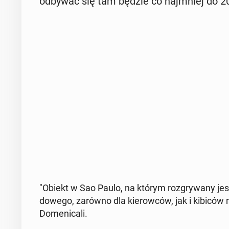
odbywać się tam będzie co naj­mniej do 2
"Obiekt w Sao Paulo, na którym roz­gry­wa­ny jest
do­we­go, zarówno dla kie­row­ców, jak i kibiców
Do­me­ni­ca­li.