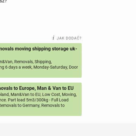
isz?
JAK DODAĆ?
ovals moving shipping storage uk-
&Van, Removals, Shipping,
ng 6 days a week, Monday-Saturday, Door
vals to Europe, Man & Van to EU
land, Man&Van to EU, Low Cost, Moving,
ce. Part load 5m3/300kg - Full Load
emovals to Germany, Removals to