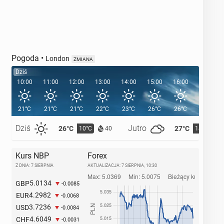
Pogoda
•
London
ZMIANA
Dziś
10:00
11:00
12:00
13:00
14:00
15:00
16:00
17:00
21°C
21°C
21°C
22°C
23°C
26°C
26°C
25°C
Dziś
Jutro
26°C
27°C
10°C
14°C
40
Kurs NBP
Forex
Z DNIA: 7 SIERPNIA
AKTUALIZACJA:
7 SIERPNIA, 10:30
5.0134
GBP
-0.0085
4.2982
EUR
-0.0068
3.7236
USD
-0.0084
4.6049
CHF
-0.0031