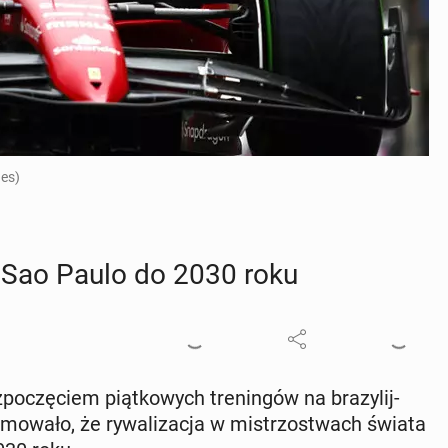
ges)
 Sao Paulo do 2030 roku
o­czę­ciem piąt­ko­wych tre­nin­gów na bra­zy­lij­
­mo­wa­ło, że ry­wa­li­za­cja w mi­strzo­stwach świata