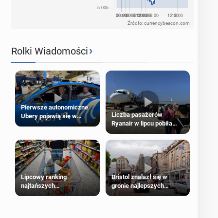
Źródło: currencybeacon.com
›
Rolki Wiadomości
Pierwsze autonomiczne
Liczba pasażerów
Ubery pojawią się w
Ryanair w lipcu pobiła
Londynie jeszcze tego
rekord
lata
Lipcowy ranking
Bristol znalazł się w
najtańszych
gronie najlepszych
supermarketów
kierunków podróży na
świecie