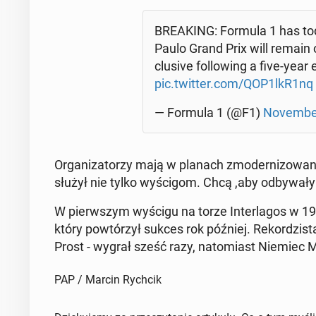
BRE­AKING: Formula 1 has tod
Paulo Grand Prix will remain o
c­lu­si­ve fol­lo­wing a five-year
pic.twitter.com/QOP1lkR1nq
— Formula 1 (@F1)
No­vem­be
Or­ga­ni­za­to­rzy mają w planach zmo­der­ni­zo­wa­
służył nie tylko wy­ści­gom. Chcą ,aby od­by­wa­ły
W pierw­szym wyścigu na torze In­ter­la­gos w 1973 
który po­wtó­rzył sukces rok później. Re­kor­dzi­s
Prost - wygrał sześć razy, na­to­miast Niemiec 
PAP / Marcin Rychcik