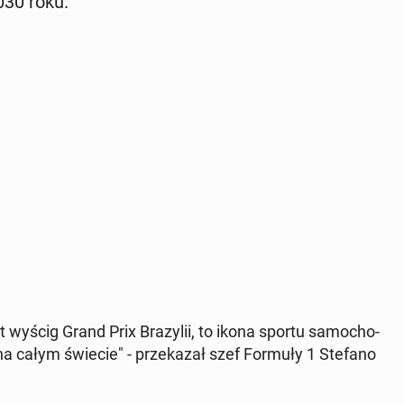
030 roku.
 wyścig Grand Prix Bra­zy­lii, to ikona sportu sa­mo­cho­
 na całym świecie" - prze­ka­zał szef Formuły 1 Stefano