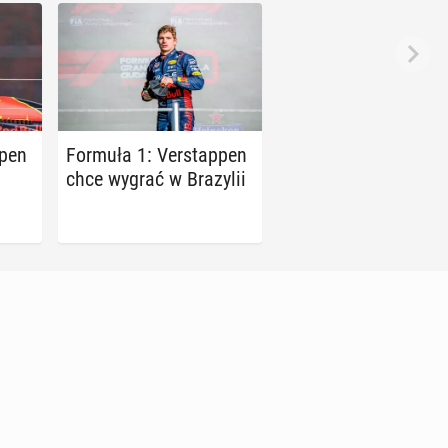
­pen
Formuła 1: Ver­stap­pen
chce wygrać w Bra­zy­lii