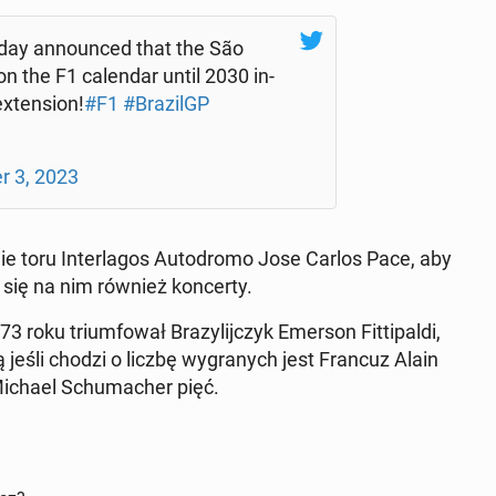
ay an­no­un­ced that the São
n the F1 ca­len­dar until 2030 in­
 exten­sion!
#F1
#Bra­zilGP
r 3, 2023
nie toru In­ter­la­gos Au­to­dro­mo Jose Carlos Pace, aby
 się na nim również kon­cer­ty.
roku trium­fo­wał Bra­zy­lij­czyk Emerson Fit­ti­pal­di,
tą jeśli chodzi o liczbę wy­gra­nych jest Francuz Alain
Michael Schu­ma­cher pięć.