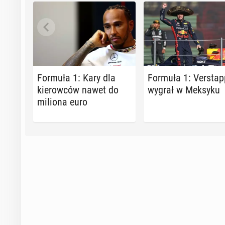
Formuła 1: Kary dla
Formuła 1: Ver­stap
kie­row­ców nawet do
wygrał w Meksyku
miliona euro