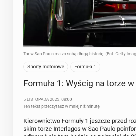
Tor w Sao Paulo ma za sobą długą historię. (Fot. Getty Ima
Sporty motorowe
Formuła 1
Formuła 1: Wyścig na torze w
5 LISTOPADA 2023, 08:00
Ten tekst przeczytasz w mniej niż minutę
Kie­row­nic­two Formuły 1 jeszcze przed roz­p
skim torze In­ter­la­gos w Sao Paulo po­in­for