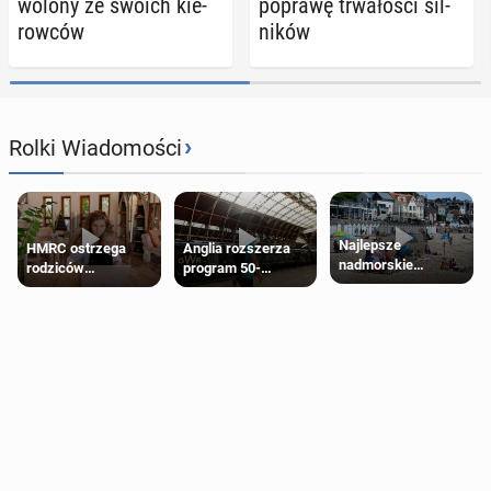
wo­lo­ny ze swoich kie­
poprawę trwa­ło­ści sil­
row­ców
ni­ków
›
Rolki Wiadomości
Najlepsze
HMRC ostrzega
Anglia rozszerza
nadmorskie
rodziców
program 50-
miasteczko blisko
pobierających Child
procentowych
Londynu
Benefit. Mogą być
zniżek kolejowych
zobowiązani do
na 18-latków
zwrotu zasiłku