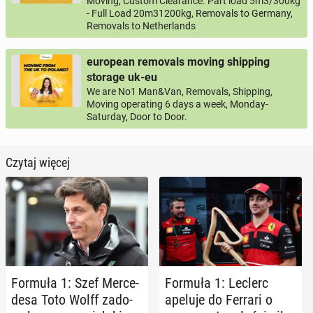
Moving, Custom Clearance. Part load 5m3/300kg
- Full Load 20m31200kg, Removals to Germany,
Removals to Netherlands
european removals moving shipping
storage uk-eu
We are No1 Man&Van, Removals, Shipping,
Moving operating 6 days a week, Monday-
Saturday, Door to Door.
Czytaj więcej
Formuła 1: Szef Mer­ce­
Formuła 1: Leclerc
de­sa Toto Wolff za­do­
apeluje do Ferrari o