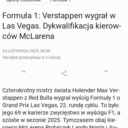
Formuła 1: Ver­stap­pen wygrał w
Las Vegas. Dy­kwa­li­fi­ka­cja kie­row­
ców McLa­re­na
24 LISTOPADA 2025, 08:30
Ten tekst przeczytasz w 2 minuty
Czte­ro­krot­ny mistrz świata Ho­len­der Max Ver­
stap­pen z Red Bulla wygrał wyścig Formuły 1 o
Grand Prix Las Vegas, 22. rundę cyklu. To było
jego 69 w ka­rie­rze zwy­cię­stwo w wyścigu F1, a
szóste w sezonie 2025. Tym­cza­sem obaj kie­
row­cy McLa­re­na Bry­tyj­czyk Lando Norris i Au­