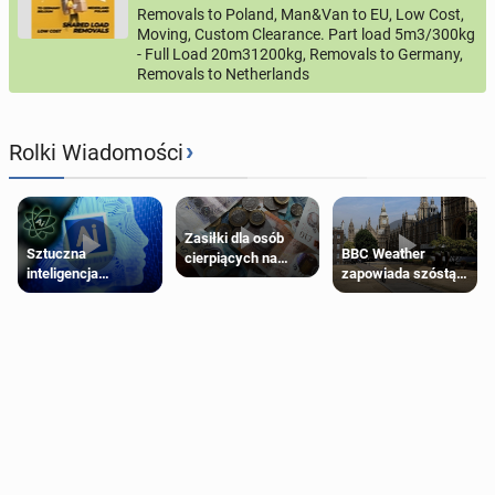
Removals to Poland, Man&Van to EU, Low Cost,
Moving, Custom Clearance. Part load 5m3/300kg
- Full Load 20m31200kg, Removals to Germany,
Removals to Netherlands
›
Rolki Wiadomości
Zasiłki dla osób
Sztuczna
BBC Weather
cierpiących na
inteligencja
zapowiada szóstą
schorzenia
próbowała oszukać
falę upałów w
psychiczne
człowieka
Londynie