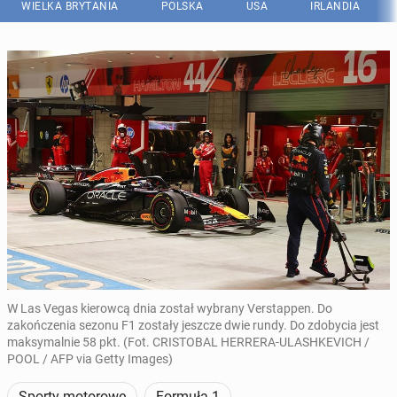
WIELKA BRYTANIA
POLSKA
USA
IRLANDIA
W Las Vegas kierowcą dnia został wybrany Verstappen. Do
zakończenia sezonu F1 zostały jeszcze dwie rundy. Do zdobycia jest
maksymalnie 58 pkt. (Fot. CRISTOBAL HERRERA-ULASHKEVICH /
POOL / AFP via Getty Images)
Sporty motorowe
Formuła 1