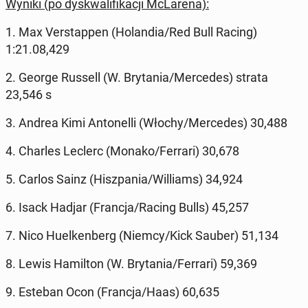
Wyniki (po dys­kwa­li­fi­ka­cji McLa­re­na):
1. Max Ver­stap­pen (Ho­lan­dia/Red Bull Racing)
1:21.08,429
2. George Russell (W. Bry­ta­nia/Mer­ce­des) strata
23,546 s
3. Andrea Kimi An­to­nel­li (Włochy/Mer­ce­des) 30,488
4. Charles Leclerc (Monako/Ferrari) 30,678
5. Carlos Sainz (Hisz­pa­nia/Wil­liams) 34,924
6. Isack Hadjar (Francja/Racing Bulls) 45,257
7. Nico Hu­el­ken­berg (Niemcy/Kick Sauber) 51,134
8. Lewis Ha­mil­ton (W. Bry­ta­nia/Ferrari) 59,369
9. Esteban Ocon (Francja/Haas) 60,635