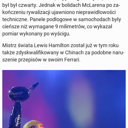
był był czwarty. Jednak w bo­li­dach McLa­re­na po za­
koń­cze­niu ry­wa­li­za­cji ujaw­nio­no nie­pra­wi­dło­wo­ści
tech­nicz­ne. Panele pod­ło­go­we w sa­mo­cho­dach były
cieńsze niż wy­ma­ga­ne 9 mi­li­me­trów, co wykazał
pomiar wy­ko­na­ny po wyścigu.
Mistrz świata Lewis Ha­mil­ton został już w tym roku
także zdys­kwa­li­fi­ko­wa­ny w Chinach za podobne na­ru­
sze­nie prze­pi­sów w swoim Ferrari.