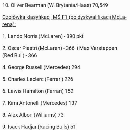
10. Oliver Bearman (W. Bry­ta­nia/Haas) 70,549
Czo­łów­ka kla­sy­fi­ka­cji MŚ F1 (po dys­kwa­li­fi­ka­cji McLa­
re­na):
1. Lando Norris (McLaren) - 390 pkt
2. Oscar Piastri (McLaren) - 366 i Max Ver­stap­pen
(Red Bull) - 366
4. George Russell (Mer­ce­des) 294
5. Charles Leclerc (Ferrari) 226
6. Lewis Ha­mil­ton (Ferrari) 152
7. Kimi An­to­nel­li (Mer­ce­des) 137
8. Alex Albon (Wil­liams) 73
9. Isack Hadjar (Racing Bulls) 51