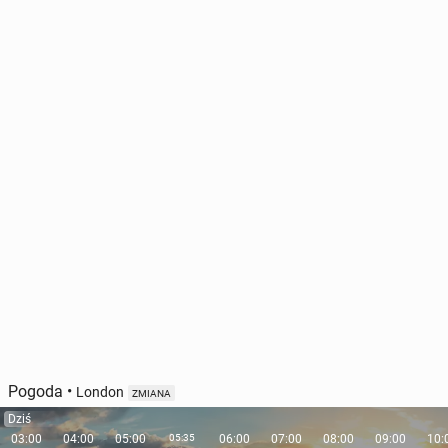
Pogoda
•
London
ZMIANA
Dziś
03:00
04:00
05:00
05:35
06:00
07:00
08:00
09:00
10: