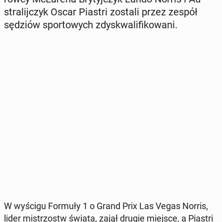
stra­lij­czyk Oscar Piastri zostali przez zespół
sędziów spor­to­wych zdys­kwa­li­fi­ko­wa­ni.
W wyścigu Formuły 1 o Grand Prix Las Vegas Norris,
lider mi­strzostw świata, zajął drugie miejsce, a Piastri