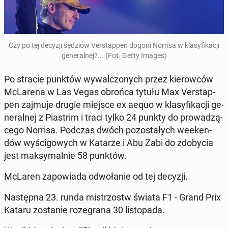
Czy po tej decyzji sędziów Ver­stap­pen dogoni Norrisa w kla­sy­fi­ka­cji
ge­ne­ral­nej?... (Fot. Getty Images)
Po stracie punktów wy­wal­czo­nych przez kie­row­ców
McLa­re­na w Las Vegas obrońca tytułu Max Ver­stap­
pen zajmuje drugie miejsce ex aequo w kla­sy­fi­ka­cji ge­
ne­ral­nej z Pia­strim i traci tylko 24 punkty do pro­wa­dzą­
ce­go Norrisa. Podczas dwóch po­zo­sta­łych week­en­
dów wy­ści­go­wych w Katarze i Abu Zabi do zdo­by­cia
jest mak­sy­mal­nie 58 punktów.
McLaren za­po­wia­da od­wo­ła­nie od tej decyzji.
Na­stęp­na 23. runda mi­strzostw świata F1 - Grand Prix
Kataru zo­sta­nie ro­ze­gra­na 30 li­sto­pa­da.