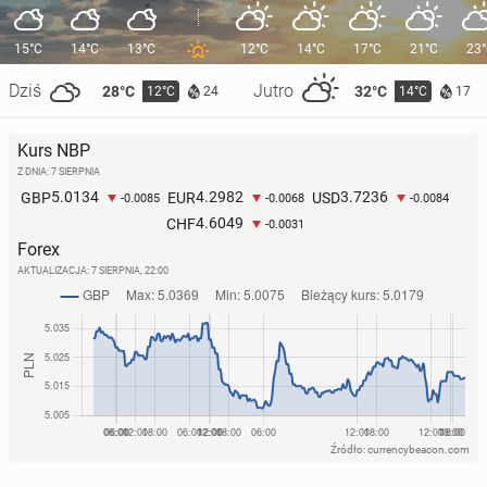
15°C
14°C
13°C
12°C
14°C
17°C
21°C
23
Dziś
Jutro
28°C
32°C
12°C
14°C
24
17
Kurs NBP
Z DNIA: 7 SIERPNIA
5.0134
4.2982
3.7236
GBP
EUR
USD
-0.0085
-0.0068
-0.0084
4.6049
CHF
-0.0031
Forex
AKTUALIZACJA:
7 SIERPNIA, 22:00
Źródło: currencybeacon.com