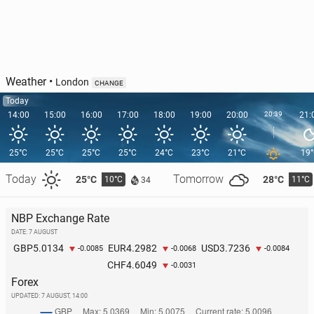
Weather
•
London
CHANGE
Today
14:00
15:00
16:00
17:00
18:00
19:00
20:00
20:39
21:
25°C
25°C
25°C
25°C
24°C
23°C
21°C
19
Today
Tomorrow
25°C
28°C
10°C
11°C
34
NBP Exchange Rate
DATE: 7 AUGUST
5.0134
4.2982
3.7236
GBP
EUR
USD
-0.0085
-0.0068
-0.0084
4.6049
CHF
-0.0031
Forex
UPDATED:
7 AUGUST, 14:00