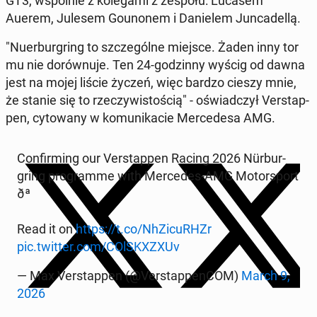
GT3, wspól­nie z kolega­mi z zespołu: Lucasem
Auerem, Julesem Gounonem i Danielem Jun­cadel­lą.
"Nuer­bur­gring to szczególne miejsce. Żaden inny tor
mu nie dorównu­je. Ten 24-godzin­ny wyścig od dawna
jest na mojej liście życzeń, więc bardzo cieszy mnie,
że stanie się to rzeczy­wis­toś­cią" - oświad­czył Ver­stap­
pen, cy­towany w ko­mu­nika­cie Mer­cedesa AMG.
Con­firm­ing our Ver­stap­pen Racing 2026 Nür­bur­
gring pro­gramme with Mer­cedes-AMG Mo­tor­sport
ðª
Read it on
https://t.co/NhZ­i­cuRHZr
pic.twitter.com/COl­SKXZX­Uv
— Max Ver­stap­pen (@Ver­stap­pen­COM)
March 9,
2026