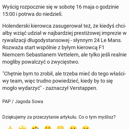
Wyścig rozpocznie się w sobotę 16 maja o godzinie
15:00 i potrwa do niedzieli.
Holen­der­s­ki kierow­ca za­sug­erował też, że kiedyś chci­
ał­by wziąć udział w na­jbardziej prestiżowej im­prezie w
ry­wal­iza­cji dłu­godys­tan­sowej - słynnym 24 Le Mans.
Rozważa start wspól­nie z byłym kierow­cą F1
Niemcem Se­bas­tianem Vet­telem, ale tylko jeśli realnie
mogliby powal­czyć o zwycięst­wo.
"Chętnie bym to zrobił, ale trzeba mieć do tego właś­ci­
wy team, więc trudno powiedzieć, kiedy by to się
mogło wydarzyć" - za­z­naczył Ver­stap­pen.
PAP / Jagoda Sowa
Dziękujemy za przeczytanie artykułu. Co o tym myślisz?