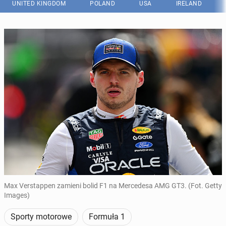
UNITED KINGDOM
POLAND
USA
IRELAND
Max Verstappen zamieni bolid F1 na Mercedesa AMG GT3. (Fot. Getty
Images)
Sporty motorowe
Formuła 1