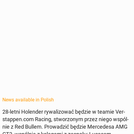
News available in Polish
28-letni Holen­der ry­wal­i­zować będzie w teamie Ver­
stap­pen.com Racing, stwor­zonym przez niego wspól­
nie z Red Bullem. Prowadz­ić będzie Mer­cedesa AMG