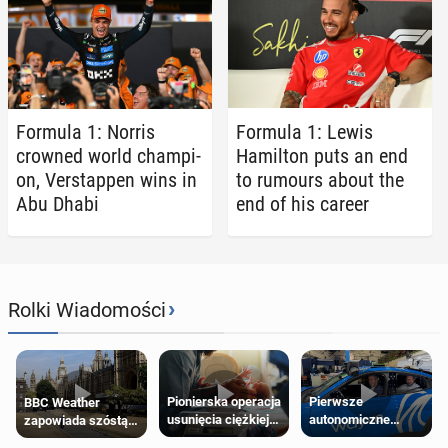
Formula 1: Norris
Formula 1: Lewis
crowned world cham­pi­
Hamil­ton puts an end
on, Ver­stap­pen wins in
to rumours about the
Abu Dhabi
end of his career
›
Rolki Wiadomości
Pierwsze
Pionierska operacja
BBC Weather
autonomiczne
usunięcia ciężkiej
zapowiada szóstą
Ubery pojawią się
wady wrodzonej
falę upałów w