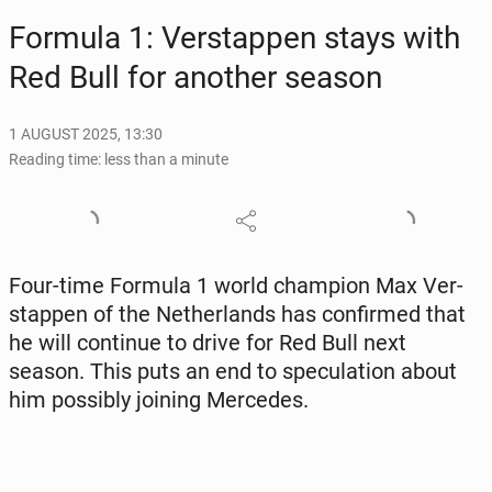
Formula 1: Ver­stap­pen stays with
Red Bull for another season
1 AUGUST 2025, 13:30
Reading time: less than a minute
Four-time Formula 1 world cham­pi­on Max Ver­
stap­pen of the Nether­lands has con­firmed that
he will con­tin­ue to drive for Red Bull next
season. This puts an end to spec­u­la­tion about
him pos­si­bly joining Mer­cedes.