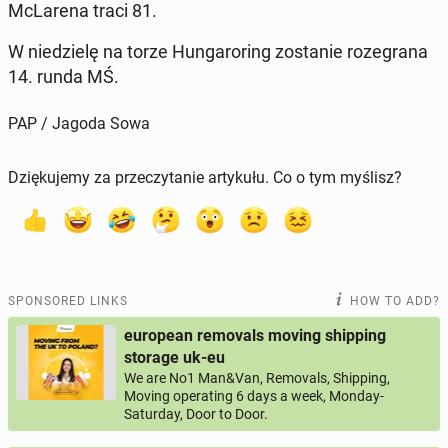
McLare­na traci 81.
W niedzielę na torze Hun­garor­ing zostanie roze­grana
14. runda MŚ.
PAP / Jagoda Sowa
Dziękujemy za przeczytanie artykułu. Co o tym myślisz?
SPONSORED LINKS
HOW TO ADD?
european removals moving shipping
storage uk-eu
We are No1 Man&Van, Removals, Shipping,
Moving operating 6 days a week, Monday-
Saturday, Door to Door.