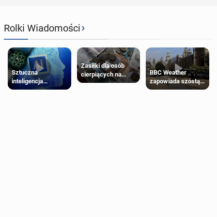
›
Rolki Wiadomości
Zasiłki dla osób
Sztuczna
BBC Weather
cierpiących na
inteligencja
zapowiada szóstą
schorzenia
próbowała oszukać
falę upałów w
psychiczne
człowieka
Londynie