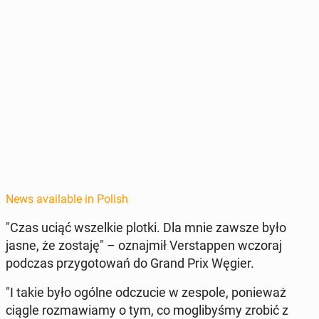
News available in Polish
"Czas uciąć wszelkie plotki. Dla mnie zawsze było
jasne, że zostaję" – oz­na­jmił Ver­stap­pen wczoraj
podczas przy­go­towań do Grand Prix Węgier.
"I takie było ogólne od­czu­cie w zespole, ponieważ
ciągle roz­maw­iamy o tym, co moglibyśmy zrobić z