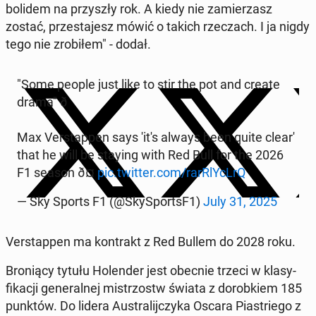
bolidem na przyszły rok. A kiedy nie za­mierza­sz
zostać, przes­ta­jesz mówić o takich rzeczach. I ja nigdy
tego nie zro­biłem" - dodał.
"Some people just like to stir the pot and create
drama" ð
Max Ver­stap­pen says 'it's always been quite clear'
that he will be staying with Red Bull for the 2026
F1 season ð¤
pic.twitter.com/rar­RlY­cLrQ
— Sky Sports F1 (@SkyS­portsF1)
July 31, 2025
Ver­stap­pen ma kon­trakt z Red Bullem do 2028 roku.
Bronią­cy tytułu Holen­der jest obecnie trzeci w klasy­
fikacji gen­er­al­nej mis­tr­zostw świata z dorobkiem 185
punktów. Do lidera Aus­tral­i­jczy­ka Oscara Pi­as­triego z