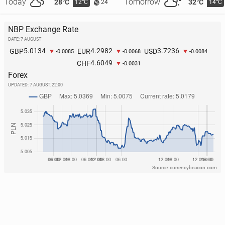
Today
Tomorrow
28°C
32°C
12°C
14°C
24
NBP Exchange Rate
DATE: 7 AUGUST
5.0134
4.2982
3.7236
GBP
EUR
USD
-0.0085
-0.0068
-0.0084
4.6049
CHF
-0.0031
Forex
UPDATED:
7 AUGUST, 22:00
Source: currencybeacon.com