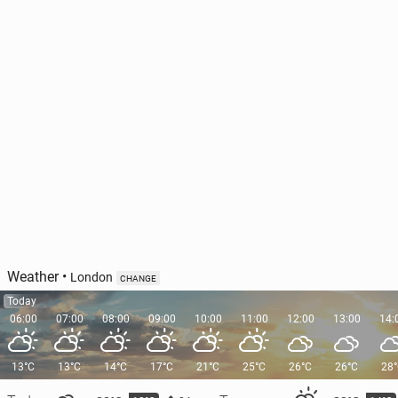
Weather
•
London
CHANGE
Today
06:00
07:00
08:00
09:00
10:00
11:00
12:00
13:00
14:
13°C
13°C
14°C
17°C
21°C
25°C
26°C
26°C
28