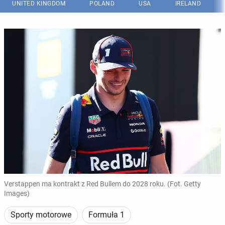
UNITED KINGDOM
POLAND
USA
IRELAND
Verstappen ma kontrakt z Red Bullem do 2028 roku. (Fot. Getty
Images)
Sporty motorowe
Formuła 1