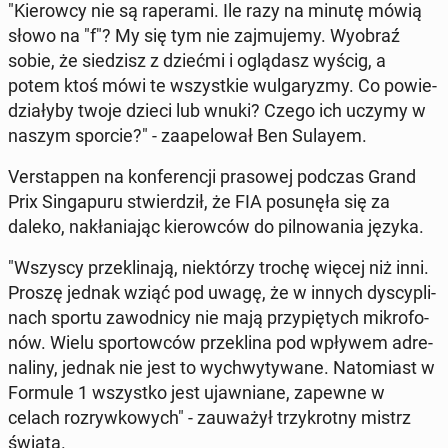
"Kie­row­cy nie są ra­pe­ra­mi. Ile razy na minutę mówią
słowo na "f"? My się tym nie zaj­mu­je­my. Wyobraź
sobie, że sie­dzisz z dziećmi i oglą­dasz wyścig, a
potem ktoś mówi te wszyst­kie wul­ga­ry­zmy. Co po­wie­
dzia­ły­by twoje dzieci lub wnuki? Czego ich uczymy w
naszym sporcie?" - za­ape­lo­wał Ben Sulayem.
Ver­stap­pen na kon­fe­ren­cji pra­so­wej podczas Grand
Prix Sin­ga­pu­ru stwier­dził, że FIA po­su­nę­ła się za
daleko, na­kła­nia­jąc kie­row­ców do pil­no­wa­nia języka.
"Wszyscy prze­kli­na­ją, nie­któ­rzy trochę więcej niż inni.
Proszę jednak wziąć pod uwagę, że w innych dys­cy­pli­
nach sportu za­wod­ni­cy nie mają przy­pię­tych mi­kro­fo­
nów. Wielu spor­tow­ców prze­kli­na pod wpływem ad­re­
na­li­ny, jednak nie jest to wy­chwy­ty­wa­ne. Na­to­miast w
Formule 1 wszyst­ko jest ujaw­nia­ne, zapewne w
celach roz­ryw­ko­wych" - za­uwa­żył trzy­krot­ny mistrz
świata.