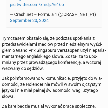
pic.twitter.com/xmdjzYe16o
— Crash.net – Formula 1 (@CRASH_NET_F1)
Sep­tem­ber 20, 2024
Tym­cza­sem okazało się, że podczas spo­tka­nia z
przed­sta­wi­cie­la­mi mediów przed nie­dziel­nym wy­ści­
giem o Grand Prix Sin­ga­pu­ru Ver­stap­pen użył nie­par­la­
men­tar­ne­go an­giel­skie­go słowa. Został za to upo­
mnia­ny przez pro­wa­dzą­ce­go kon­fe­ren­cję, a wczoraj
wezwany do sędziów.
Jak po­in­for­mo­wa­no w ko­mu­ni­ka­cie, przy­ję­to do wia­
do­mo­ści, że Ho­len­der nie mówił w swoim oj­czy­stym
języku i nie miał pełnej świa­do­mo­ści wagi użytego
słowa.
Za karę będzie musiał wykonać prace spo­łecz­ne.