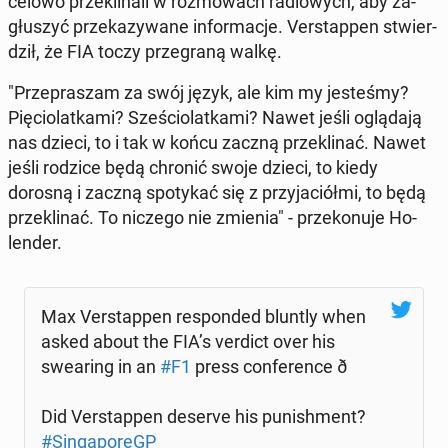
celowo prze­kli­na­li w roz­mo­wach ra­dio­wych, aby za­
głu­szyć prze­ka­zy­wa­ne in­for­ma­cje. Ver­stap­pen stwier­
dził, że FIA toczy prze­gra­ną walkę.
"Prze­pra­szam za swój język, ale kim my je­ste­śmy?
Pię­cio­lat­ka­mi? Sze­ścio­lat­ka­mi? Nawet jeśli oglą­da­ją
nas dzieci, to i tak w końcu zaczną prze­kli­nać. Nawet
jeśli rodzice będą chronić swoje dzieci, to kiedy
dorosną i zaczną spo­ty­kać się z przy­ja­ciół­mi, to będą
prze­kli­nać. To niczego nie zmienia" - prze­ko­nu­je Ho­
len­der.
Max Ver­stap­pen re­spon­ded bluntly when
asked about the FIA’s verdict over his
swe­aring in an
#F1
press con­fe­ren­ce ð
Did Ver­stap­pen deserve his pu­ni­sh­ment?
#Sin­ga­po­reGP