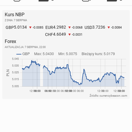
Kurs NBP
Z DNIA: 7 SIERPNIA
5.0134
4.2982
3.7236
GBP
EUR
USD
-0.0085
-0.0068
-0.0084
4.6049
CHF
-0.0031
Forex
AKTUALIZACJA:
7 SIERPNIA, 22:00
Źródło: currencybeacon.com