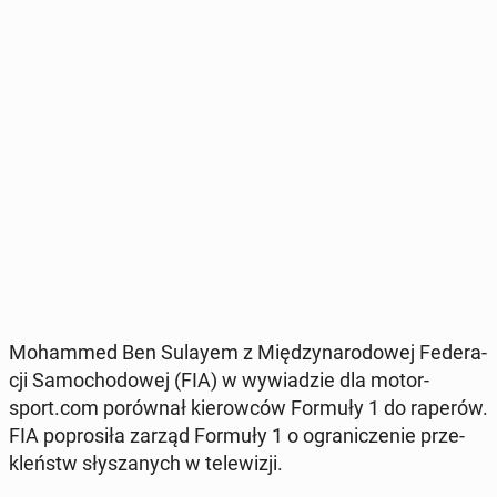
Mo­ham­med Ben Sulayem z Mię­dzy­na­ro­do­wej Fe­de­ra­
cji Sa­mo­cho­do­wej (FIA) w wy­wia­dzie dla mo­tor­
sport.com po­rów­nał kie­row­ców Formuły 1 do raperów.
FIA po­pro­si­ła zarząd Formuły 1 o ogra­ni­cze­nie prze­
kleństw sły­sza­nych w te­le­wi­zji.