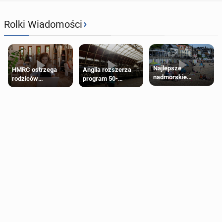
›
Rolki Wiadomości
Najlepsze
HMRC ostrzega
Anglia rozszerza
nadmorskie
rodziców
program 50-
miasteczko blisko
pobierających Child
procentowych
Londynu
Benefit. Mogą być
zniżek kolejowych
zobowiązani do
na 18-latków
zwrotu zasiłku