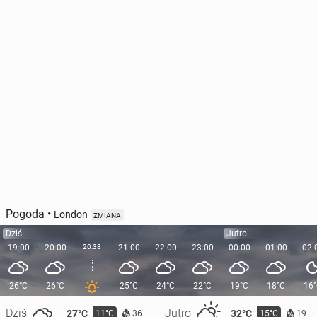
Pogoda
•
London
ZMIANA
Dziś
Jutro
19:00
20:00
20:38
21:00
22:00
23:00
00:00
01:00
02:
26°C
26°C
25°C
24°C
22°C
19°C
18°C
16
Dziś
Jutro
27°C
32°C
11°C
15°C
36
19