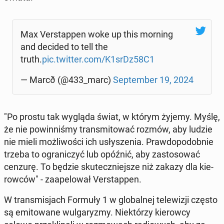
Max Ver­stap­pen woke up this morning
and decided to tell the
truth.
pic.twitter.com/K1srDz58C1
— Mar­cð (@433_marc)
Sep­tem­ber 19, 2024
"Po prostu tak wygląda świat, w którym żyjemy. Myślę,
że nie po­win­ni­śmy trans­mi­to­wać rozmów, aby ludzie
nie mieli moż­li­wo­ści ich usły­sze­nia. Praw­do­po­dob­nie
trzeba to ogra­ni­czyć lub opóźnić, aby za­sto­so­wać
cenzurę. To będzie sku­tecz­niej­sze niż zakazy dla kie­
row­ców" - za­ape­lo­wał Ver­stap­pen.
W trans­mi­sjach Formuły 1 w glo­bal­nej te­le­wi­zji często
są emi­to­wa­ne wul­ga­ry­zmy. Nie­któ­rzy kie­row­cy