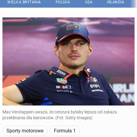
WIELKA BRYTANIA
POLSKA
USA
IRLANDIA
Max Verstappen uważa, że cenzura byłaby lepsza od zakazu
przeklinania dla kierowców. (Fot. Getty Images)
Sporty motorowe
Formuła 1