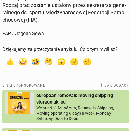
Rodzaj prac zo­sta­nie usta­lo­ny przez se­kre­ta­rza ge­ne­
ral­ne­go ds. sportu Mię­dzy­na­ro­do­wej Fe­de­ra­cji Sa­mo­
cho­do­wej (FIA).
PAP / Jagoda Sowa
Dziękujemy za przeczytanie artykułu. Co o tym myślisz?
LINKI SPONSOROWANE
JAK DODAĆ?
european removals moving shipping
storage uk-eu
We are No1 Man&Van, Removals, Shipping,
Moving operating 6 days a week, Monday-
Saturday, Door to Door.