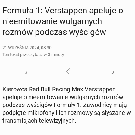
Formuła 1: Ver­stap­pen apeluje o
nie­emi­to­wa­nie wul­gar­nych
rozmów podczas wy­ści­gów
21 WRZEŚNIA 2024, 08:30
Ten tekst przeczytasz w 3 minuty
Kie­row­ca Red Bull Racing Max Ver­stap­pen
apeluje o nie­emi­to­wa­nie wul­gar­nych rozmów
podczas wy­ści­gów Formuły 1. Za­wod­ni­cy mają
pod­pię­te mi­kro­fo­ny i ich rozmowy są sły­sza­ne w
trans­mi­sjach te­le­wi­zyj­nych.