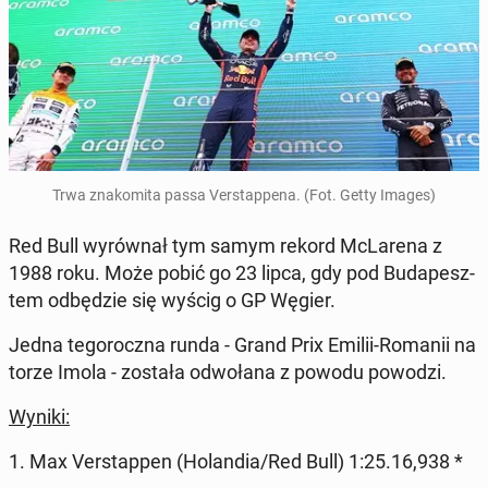
Trwa zna­ko­mi­ta passa Ver­stap­pe­na. (Fot. Getty Images)
Red Bull wy­rów­nał tym samym rekord McLa­re­na z
1988 roku. Może pobić go 23 lipca, gdy pod Bu­da­pesz­
tem od­bę­dzie się wyścig o GP Węgier.
Jedna te­go­rocz­na runda - Grand Prix Emilii-Romanii na
torze Imola - została od­wo­ła­na z powodu powodzi.
Wyniki:
1. Max Ver­stap­pen (Ho­lan­dia/Red Bull) 1:25.16,938 *