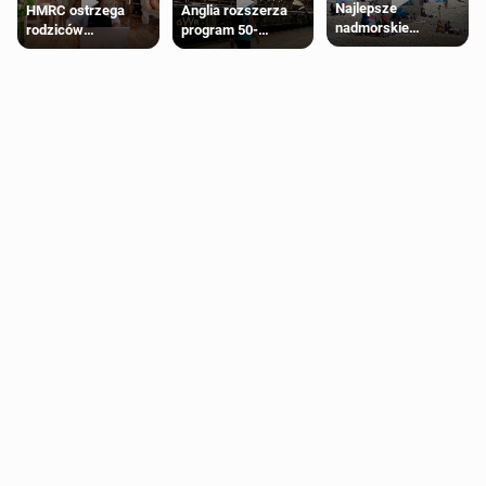
Najlepsze
HMRC ostrzega
Anglia rozszerza
nadmorskie
rodziców
program 50-
miasteczko blisko
pobierających Child
procentowych
Londynu
Benefit. Mogą być
zniżek kolejowych
zobowiązani do
na 18-latków
zwrotu zasiłku