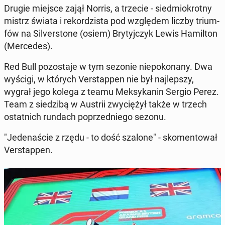
Drugie miejsce zajął Norris, a trzecie - sied­mio­krot­ny
mistrz świata i re­kor­dzi­sta pod wzglę­dem liczby trium­
fów na Si­lver­sto­ne (osiem) Bry­tyj­czyk Lewis Ha­mil­ton
(Mer­ce­des).
Red Bull po­zo­sta­je w tym sezonie nie­po­ko­na­ny. Dwa
wyścigi, w których Ver­stap­pen nie był naj­lep­szy,
wygrał jego kolega z teamu Mek­sy­ka­nin Sergio Perez.
Team z sie­dzi­bą w Austrii zwy­cię­żył także w trzech
ostat­nich rundach po­przed­nie­go sezonu.
"Je­de­na­ście z rzędu - to dość szalone" - sko­men­to­wał
Ver­stap­pen.