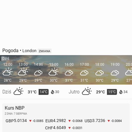
Pogoda
•
London
ZMIANA
Dziś
12:00
13:00
14:00
15:00
16:00
17:00
18:00
19:00
20:
28°C
29°C
29°C
30°C
31°C
31°C
30°C
29°C
27
Dziś
Jutro
31°C
29°C
14°C
15°C
30
34
Kurs NBP
Z DNIA: 7 SIERPNIA
5.0134
4.2982
3.7236
GBP
EUR
USD
-0.0085
-0.0068
-0.0084
4.6049
CHF
-0.0031