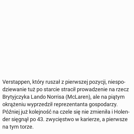
Ver­stap­pen, który ruszał z pierw­szej pozycji, nie­spo­
dzie­wa­nie tuż po starcie stracił pro­wa­dze­nie na rzecz
Bry­tyj­czy­ka Lando Norrisa (McLaren), ale na piątym
okrą­że­niu wy­prze­dził re­pre­zen­tan­ta go­spo­da­rzy.
Później już ko­lej­ność na czele się nie zmie­ni­ła i Ho­len­
der sięgnął po 43. zwy­cię­stwo w ka­rie­rze, a pierw­sze
na tym torze.