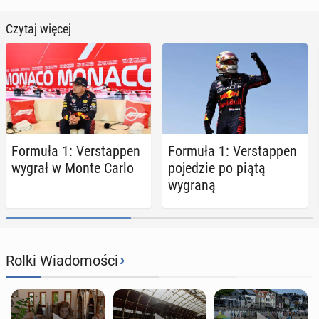
Czytaj więcej
Formuła 1: Ver­stap­pen
Formuła 1: Ver­stap­pen
wygrał w Monte Carlo
po­je­dzie po piątą
wygraną
›
Rolki Wiadomości