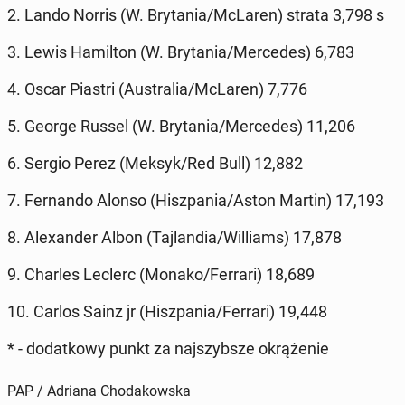
2. Lando Norris (W. Bry­ta­nia/McLaren) strata 3,798 s
3. Lewis Ha­mil­ton (W. Bry­ta­nia/Mer­ce­des) 6,783
4. Oscar Piastri (Au­stra­lia/McLaren) 7,776
5. George Russel (W. Bry­ta­nia/Mer­ce­des) 11,206
6. Sergio Perez (Meksyk/Red Bull) 12,882
7. Fer­nan­do Alonso (Hisz­pa­nia/Aston Martin) 17,193
8. Ale­xan­der Albon (Taj­lan­dia/Wil­liams) 17,878
9. Charles Leclerc (Monako/Ferrari) 18,689
10. Carlos Sainz jr (Hisz­pa­nia/Ferrari) 19,448
* - do­dat­ko­wy punkt za naj­szyb­sze okrą­że­nie
PAP / Adriana Chodakowska