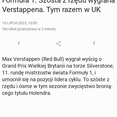
Formuła 1: Szósta z rzędu wygrana
Ver­stap­pe­na. Tym razem w UK
10 LIPCA 2023, 10:00
Ten tekst przeczytasz w 2 minuty
Max Ver­stap­pen (Red Bull) wygrał wyścig o
Grand Prix Wiel­kiej Bry­ta­nii na torze Si­lver­sto­ne,
11. rundę mi­strzostw świata Formuły 1, i
umocnił się na pozycji lidera cyklu. To szóste z
rzędu i ósme w tym sezonie zwy­cię­stwo bro­nią­
ce­go tytułu Ho­len­dra.