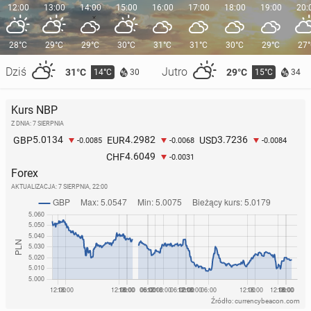
12:00
13:00
14:00
15:00
16:00
17:00
18:00
19:00
20:
28°C
29°C
29°C
30°C
31°C
31°C
30°C
29°C
27
Dziś
Jutro
31°C
29°C
14°C
15°C
30
34
Kurs NBP
Z DNIA: 7 SIERPNIA
5.0134
4.2982
3.7236
GBP
EUR
USD
-0.0085
-0.0068
-0.0084
4.6049
CHF
-0.0031
Forex
AKTUALIZACJA:
7 SIERPNIA, 22:00
Źródło: currencybeacon.com