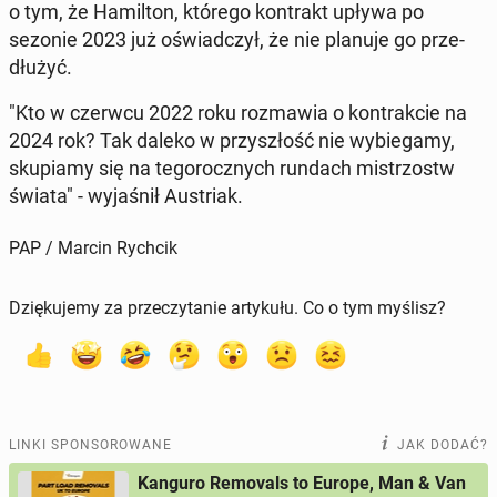
o tym, że Ha­mil­ton, którego kon­trakt upływa po
sezonie 2023 już oświad­czył, że nie planuje go prze­
dłu­żyć.
"Kto w czerwcu 2022 roku roz­ma­wia o kontr­ak­cie na
2024 rok? Tak daleko w przy­szłość nie wy­bie­ga­my,
sku­pia­my się na te­go­rocz­nych rundach mi­strzostw
świata" - wy­ja­śnił Au­striak.
PAP / Marcin Rychcik
Dziękujemy za przeczytanie artykułu. Co o tym myślisz?
LINKI SPONSOROWANE
JAK DODAĆ?
Kanguro Removals to Europe, Man & Van