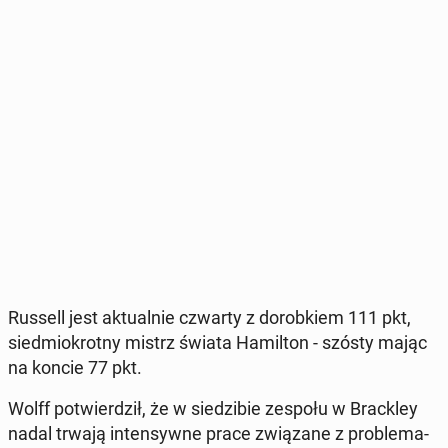
Russell jest ak­tu­al­nie czwarty z do­rob­kiem 111 pkt,
sied­mio­krot­ny mistrz świata Ha­mil­ton - szósty mając
na koncie 77 pkt.
Wolff po­twier­dził, że w sie­dzi­bie zespołu w Brac­kley
nadal trwają in­ten­syw­ne prace zwią­za­ne z pro­ble­ma­