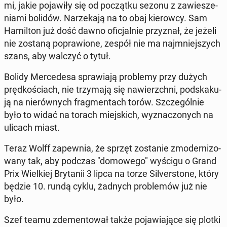
mi, jakie po­ja­wi­ły się od po­cząt­ku sezonu z za­wie­sze­
nia­mi bolidów. Na­rze­ka­ją na to obaj kie­row­cy. Sam
Ha­mil­ton już dość dawno ofi­cjal­nie przy­znał, że jeżeli
nie zostaną po­pra­wio­ne, zespół nie ma naj­mniej­szych
szans, aby walczyć o tytuł.
Bolidy Mer­ce­de­sa spra­wia­ją pro­ble­my przy dużych
pręd­ko­ściach, nie trzy­ma­ją się na­wierzch­ni, pod­ska­ku­
ją na nie­rów­nych frag­men­tach torów. Szcze­gól­nie
było to widać na torach miej­skich, wy­zna­czo­nych na
ulicach miast.
Teraz Wolff za­pew­nia, że sprzęt zo­sta­nie zmo­der­ni­zo­
wa­ny tak, aby podczas "do­mo­we­go" wyścigu o Grand
Prix Wiel­kiej Bry­ta­nii 3 lipca na torze Si­lver­sto­ne, który
będzie 10. rundą cyklu, żadnych pro­ble­mów już nie
było.
Szef teamu zde­men­to­wał także po­ja­wia­ją­ce się plotki