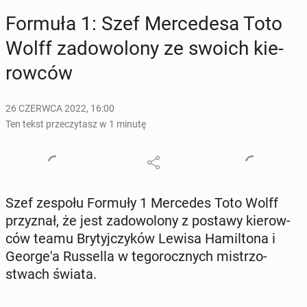
Formuła 1: Szef Mer­ce­de­sa Toto
Wolff za­do­wo­lo­ny ze swoich kie­
row­ców
26 CZERWCA 2022, 16:00
Ten tekst przeczytasz w 1 minutę
Szef zespołu Formuły 1 Mer­ce­des Toto Wolff
przy­znał, że jest za­do­wo­lo­ny z postawy kie­row­
ców teamu Bry­tyj­czy­ków Lewisa Ha­mil­to­na i
Geo­r­ge­'a Rus­sel­la w te­go­rocz­nych mi­strzo­
stwach świata.