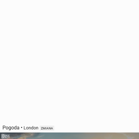
Pogoda
•
London
ZMIANA
Dziś