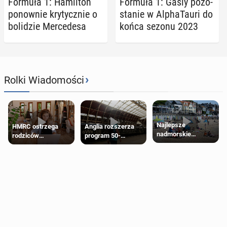
Formuła 1: Ha­mil­ton
Formuła 1: Gasly po­zo­
po­now­nie kry­tycz­nie o
sta­nie w Al­pha­Tau­ri do
bo­li­dzie Mer­ce­de­sa
końca sezonu 2023
›
Rolki Wiadomości
Najlepsze
HMRC ostrzega
Anglia rozszerza
nadmorskie
rodziców
program 50-
miasteczko blisko
pobierających Child
procentowych
Londynu
Benefit. Mogą być
zniżek kolejowych
zobowiązani do
na 18-latków
zwrotu zasiłku