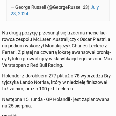
— George Russell (@Geo­r­ge­Rus­sell63)
July
28, 2024
Na drugą pozycję prze­su­nął się trzeci na mecie kie­
row­ca zespołu McLaren Au­stra­lij­czyk Oscar Piastri, a
na podium wsko­czył Mo­na­kij­czyk Charles Leclerc z
Ferrari. Z piątej na czwartą lokatę awan­so­wał bro­nią­
cy tytułu i pro­wa­dzą­cy w kla­sy­fi­ka­cji tego sezonu Max
Ver­stap­pen z Red Bull Racing.
Ho­len­der z do­rob­kiem 277 pkt aż o 78 wy­prze­dza Bry­
tyj­czy­ka Lando Norrisa, który w nie­dzie­lę fi­ni­szo­wał
tuż za nim, oraz o 100 pkt Lec­ler­ca.
Na­stęp­na 15. runda - GP Ho­lan­dii - jest za­pla­no­wa­na
na 25 sierp­nia.