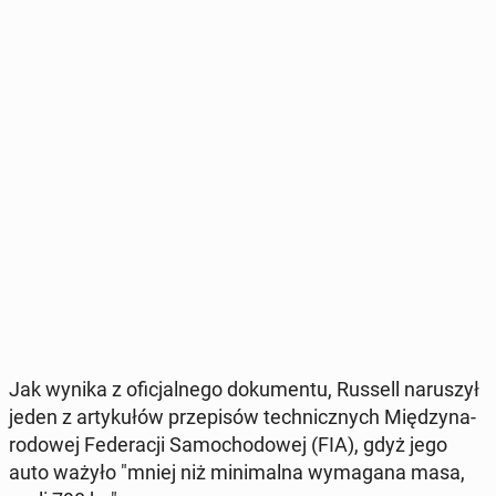
Jak wynika z ofi­cjal­ne­go do­ku­men­tu, Russell na­ru­szył
jeden z ar­ty­ku­łów prze­pi­sów tech­nicz­nych Mię­dzy­na­
ro­do­wej Fe­de­ra­cji Sa­mo­cho­do­wej (FIA), gdyż jego
auto ważyło "mniej niż mi­ni­mal­na wy­ma­ga­na masa,