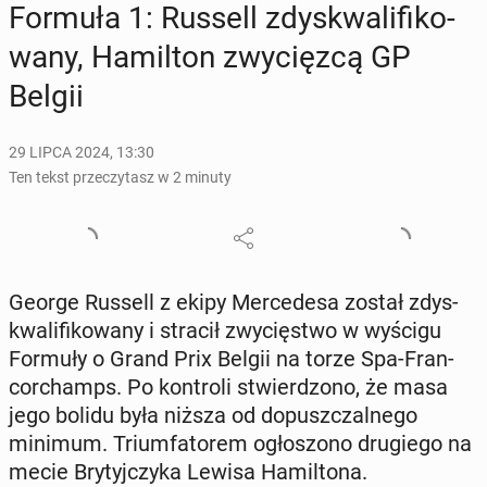
Formuła 1: Russell zdys­kwa­li­fi­ko­
wa­ny, Ha­mil­ton zwy­cięz­cą GP
Belgii
29 LIPCA 2024, 13:30
Ten tekst przeczytasz w 2 minuty
George Russell z ekipy Mer­ce­de­sa został zdys­
kwa­li­fi­ko­wa­ny i stracił zwy­cię­stwo w wyścigu
Formuły o Grand Prix Belgii na torze Spa-Fran­
cor­champs. Po kon­tro­li stwier­dzo­no, że masa
jego bolidu była niższa od do­pusz­czal­ne­go
minimum. Trium­fa­to­rem ogło­szo­no dru­gie­go na
mecie Bry­tyj­czy­ka Lewisa Ha­mil­to­na.