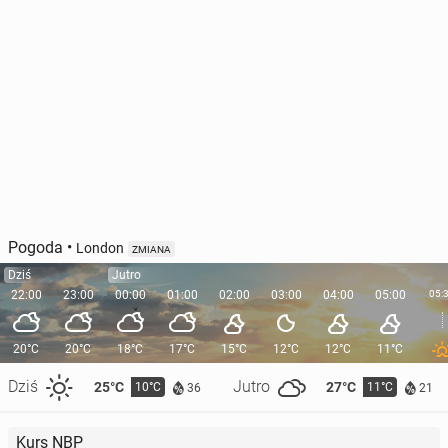
Pogoda
•
London
ZMIANA
Dziś
Jutro
22:00
23:00
00:00
01:00
02:00
03:00
04:00
05:00
05:
20°C
20°C
18°C
17°C
15°C
12°C
12°C
11°C
Dziś
Jutro
25°C
27°C
10°C
11°C
36
21
Kurs NBP