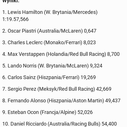
Wyniki:
1. Lewis Ha­mil­ton (W. Bry­ta­nia/Mer­ce­des)
1:19.57,566
2. Oscar Piastri (Au­stra­lia/McLaren) 0,647
3. Charles Leclerc (Monako/Ferrari) 8,023
4. Max Ver­stap­pen (Ho­lan­dia/Red Bull Racing) 8,700
5. Lando Norris (W. Bry­ta­nia/McLaren) 9,324
6. Carlos Sainz (Hisz­pa­nia/Ferrari) 19,269
7. Sergio Perez (Meksyk/Red Bull Racing) 42,669
8. Fer­nan­do Alonso (Hisz­pa­nia/Aston Martin) 49,437
9. Esteban Ocon (Francja/Alpine) 52,026
10. Daniel Ric­ciar­do (Au­stra­lia/Racing Bulls) 54,400