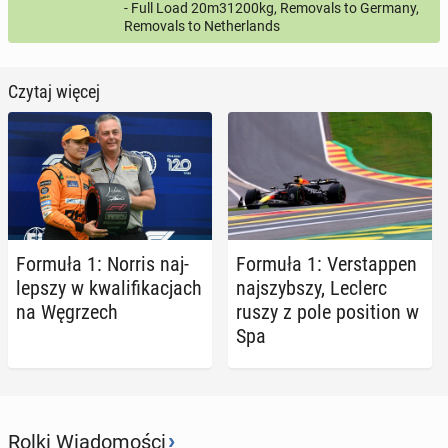
- Full Load 20m31200kg, Removals to Germany,
Removals to Netherlands
Czytaj więcej
Formuła 1: Norris naj­
Formuła 1: Ver­stap­pen
lep­szy w kwa­li­fi­ka­cjach
naj­szyb­szy, Leclerc
na Wę­grzech
ruszy z pole po­si­tion w
Spa
›
Rolki Wiadomości