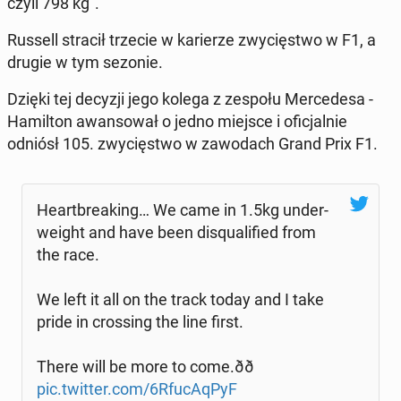
czyli 798 kg".
Russell stracił trzecie w ka­rie­rze zwy­cię­stwo w F1, a
drugie w tym sezonie.
Dzięki tej decyzji jego kolega z zespołu Mer­ce­de­sa -
Ha­mil­ton awan­so­wał o jedno miejsce i ofi­cjal­nie
odniósł 105. zwy­cię­stwo w za­wo­dach Grand Prix F1.
He­art­bre­aking… We came in 1.5kg un­der­
we­ight and have been di­squ­ali­fied from
the race.
We left it all on the track today and I take
pride in cros­sing the line first.
There will be more to come.ðð
pic.twitter.com/6Rfu­cA­qPyF