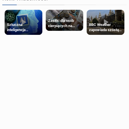
Zasiłki dla osób
Sztuczna
BBC Weather
cierpiących na
inteligencja
zapowiada szóstą
schorzenia
próbowała oszukać
falę upałów w
psychiczne
człowieka
Londynie