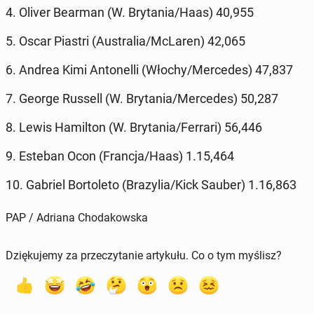
4. Oliver Bearman (W. Bry­ta­nia/Haas) 40,955
5. Oscar Piastri (Au­stra­lia/McLaren) 42,065
6. Andrea Kimi An­to­nel­li (Włochy/Mer­ce­des) 47,837
7. George Russell (W. Bry­ta­nia/Mer­ce­des) 50,287
8. Lewis Ha­mil­ton (W. Bry­ta­nia/Ferrari) 56,446
9. Esteban Ocon (Francja/Haas) 1.15,464
10. Gabriel Bor­to­le­to (Bra­zy­lia/Kick Sauber) 1.16,863
PAP / Adriana Chodakowska
Dziękujemy za przeczytanie artykułu. Co o tym myślisz?