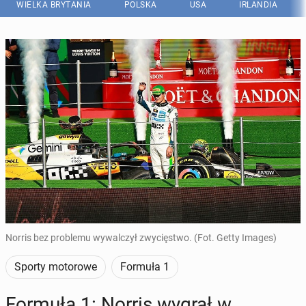
WIELKA BRYTANIA
POLSKA
USA
IRLANDIA
Norris bez problemu wywalczył zwycięstwo. (Fot. Getty Images)
Sporty motorowe
Formuła 1
Formuła 1: Norris wygrał w