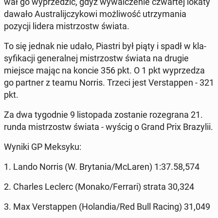
wał go wy­prze­dzić, gdyż wy­wal­cze­nie czwar­tej lokaty
dawało Au­stra­lij­czy­ko­wi moż­li­wość utrzy­ma­nia
pozycji lidera mi­strzostw świata.
To się jednak nie udało, Piastri był piąty i spadł w kla­
sy­fi­ka­cji ge­ne­ral­nej mi­strzostw świata na drugie
miejsce mając na koncie 356 pkt. O 1 pkt wy­prze­dza
go partner z teamu Norris. Trzeci jest Ver­stap­pen - 321
pkt.
Za dwa ty­go­dnie 9 li­sto­pa­da zo­sta­nie ro­ze­gra­na 21.
runda mi­strzostw świata - wyścig o Grand Prix Bra­zy­lii.
Wyniki GP Meksyku:
1. Lando Norris (W. Bry­ta­nia/McLaren) 1:37.58,574
2. Charles Leclerc (Monako/Ferrari) strata 30,324
3. Max Ver­stap­pen (Ho­lan­dia/Red Bull Racing) 31,049