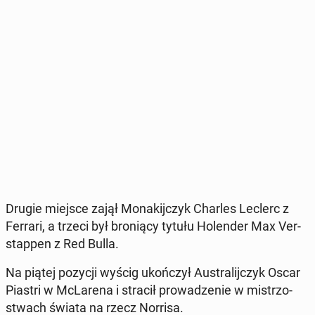
Drugie miejsce zajął Mo­na­kij­czyk Charles Leclerc z
Ferrari, a trzeci był bro­nią­cy tytułu Ho­len­der Max Ver­
stap­pen z Red Bulla.
Na piątej pozycji wyścig ukoń­czył Au­stra­lij­czyk Oscar
Piastri w McLa­re­na i stracił pro­wa­dze­nie w mi­strzo­
stwach świata na rzecz Norrisa.