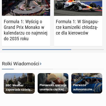
Formuła 1: Wyścig o
Formuła 1: W Sin­ga­pu­
Grand Prix Monako w
rze ka­mi­zel­ki chło­dzą­
ka­len­da­rzu co naj­mniej
ce dla kie­row­ców
do 2035 roku
›
Rolki Wiadomości
Pierwsze
Pionierska operacja
BBC Weather
autonomiczne
usunięcia ciężkiej
zapowiada szóstą
Ubery pojawią się
wady wrodzonej
falę upałów w
w Londynie jeszcze
płodu w łonie matki
Londynie
tego lata