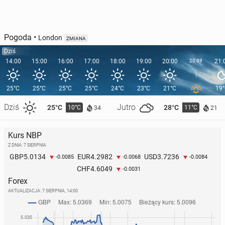
Pogoda
•
London
ZMIANA
Dziś
14:00
15:00
16:00
17:00
18:00
19:00
20:00
20:39
21:
25°C
25°C
25°C
25°C
24°C
23°C
21°C
19
Dziś
Jutro
25°C
28°C
10°C
11°C
34
21
Kurs NBP
Z DNIA: 7 SIERPNIA
5.0134
4.2982
3.7236
GBP
EUR
USD
-0.0085
-0.0068
-0.0084
4.6049
CHF
-0.0031
Forex
AKTUALIZACJA:
7 SIERPNIA, 14:00