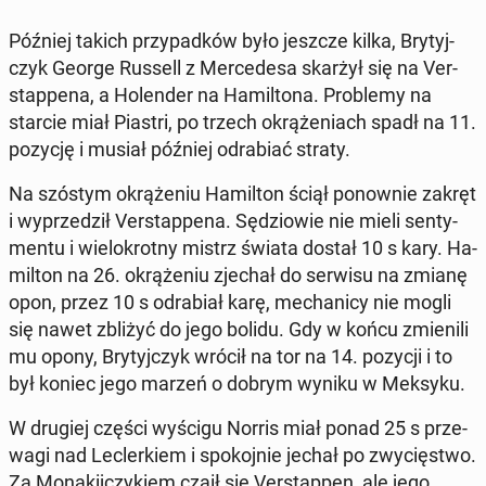
Później takich przy­pad­ków było jeszcze kilka, Bry­tyj­
czyk George Russell z Mer­ce­de­sa skarżył się na Ver­
stap­pe­na, a Ho­len­der na Ha­mil­to­na. Pro­ble­my na
starcie miał Piastri, po trzech okrą­że­niach spadł na 11.
pozycję i musiał później od­ra­biać straty.
Na szóstym okrą­że­niu Ha­mil­ton ściął po­now­nie zakręt
i wy­prze­dził Ver­stap­pe­na. Sę­dzio­wie nie mieli sen­ty­
men­tu i wie­lo­krot­ny mistrz świata dostał 10 s kary. Ha­
mil­ton na 26. okrą­że­niu zjechał do serwisu na zmianę
opon, przez 10 s od­ra­biał karę, me­cha­ni­cy nie mogli
się nawet zbliżyć do jego bolidu. Gdy w końcu zmie­ni­li
mu opony, Bry­tyj­czyk wrócił na tor na 14. pozycji i to
był koniec jego marzeń o dobrym wyniku w Meksyku.
W drugiej części wyścigu Norris miał ponad 25 s prze­
wa­gi nad Lec­ler­kiem i spo­koj­nie jechał po zwy­cię­stwo.
Za Mo­na­kij­czy­kiem czaił się Ver­stap­pen, ale jego