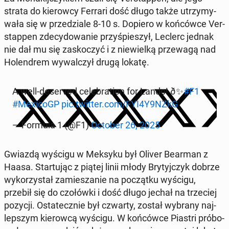
strata do kie­row­cy Ferrari dość długo także utrzy­my­
wa­ła się w prze­dzia­le 8-10 s. Dopiero w koń­ców­ce Ver­
stap­pen zde­cy­do­wa­nie przy­śpie­szył, Leclerc jednak
nie dał mu się za­sko­czyć i z nie­wiel­ką prze­wa­gą nad
Ho­len­drem wy­wal­czył drugą lokatę.
A well-de­se­rved ce­le­bra­tion for Lando! ð✨
#F1
#Me­xi­coGP
pic.twitter.com/FYI4Y9NZkG
— Formula 1 (@F1)
October 26, 2025
Gwiazdą wyścigu w Meksyku był Oliver Bearman z
Haasa. Star­tu­jąc z piątej linii młody Bry­tyj­czyk dobrze
wy­ko­rzy­stał za­mie­sza­nie na po­cząt­ku wyścigu,
przebił się do czo­łów­ki i dość długo jechał na trze­ciej
pozycji. Osta­tecz­nie był czwarty, został wybrany naj­
lep­szym kie­row­cą wyścigu. W koń­ców­ce Piastri pró­bo­