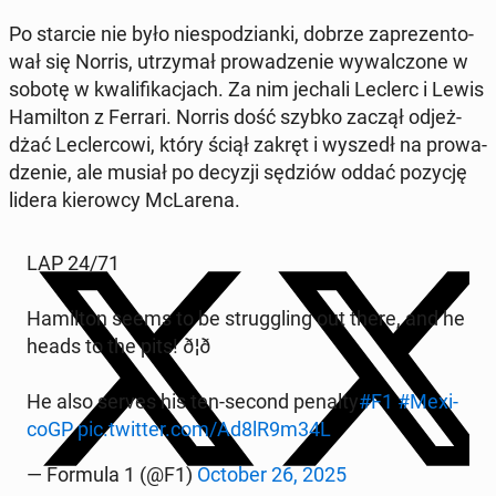
Po starcie nie było nie­spo­dzian­ki, dobrze za­pre­zen­to­
wał się Norris, utrzy­mał pro­wa­dze­nie wy­wal­czo­ne w
sobotę w kwa­li­fi­ka­cjach. Za nim jechali Leclerc i Lewis
Ha­mil­ton z Ferrari. Norris dość szybko zaczął od­jeż­
dżać Lec­ler­co­wi, który ściął zakręt i wyszedł na pro­wa­
dze­nie, ale musiał po decyzji sędziów oddać pozycję
lidera kie­row­cy McLa­re­na.
LAP 24/71
Ha­mil­ton seems to be strug­gling out there, and he
heads to the pits! ð¦ð
He also serves his ten-second penalty
#F1
#Me­xi­
coGP
pic.twitter.com/Ad8lR9m34L
— Formula 1 (@F1)
October 26, 2025