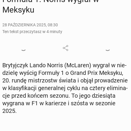
Meksyku
28 PAŹDZIERNIKA 2025, 08:30
Ten tekst przeczytasz w 4 minuty
Bry­tyj­czyk Lando Norris (McLaren) wygrał w nie­
dzie­lę wyścig Formuły 1 o Grand Prix Meksyku,
20. rundę mi­strzostw świata i objął pro­wa­dze­nie
w kla­sy­fi­ka­cji ge­ne­ral­nej cyklu na cztery eli­mi­na­
cje przed końcem sezonu. To jego dzie­sią­ta
wygrana w F1 w ka­rie­rze i szósta w sezonie
2025.