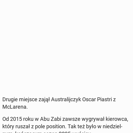
Drugie miejsce zajął Au­stra­lij­czyk Oscar Piastri z
McLa­re­na.
Od 2015 roku w Abu Zabi zawsze wy­gry­wał kie­row­ca,
który ruszał z pole po­si­tion. Tak też było w nie­dziel­