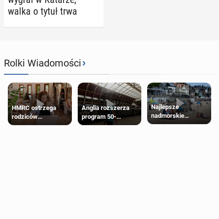
walka o tytuł trwa
›
Rolki Wiadomości
Najlepsze
HMRC ostrzega
Anglia rozszerza
nadmorskie
rodziców
program 50-
miasteczko blisko
pobierających Child
procentowych
Londynu
Benefit. Mogą być
zniżek kolejowych
zobowiązani do
na 18-latków
zwrotu zasiłku