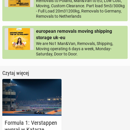
Removals to Poland, Man&Van to EU, Low Cost,
Moving, Custom Clearance. Part load 5m3/300kg
- Full Load 20m31200kg, Removals to Germany,
Removals to Netherlands
european removals moving shipping
storage uk-eu
We are No1 Man&Van, Removals, Shipping,
Moving operating 6 days a week, Monday-
Saturday, Door to Door.
Czytaj więcej
Formuła 1: Ver­stap­pen
wygrał w Katarze,