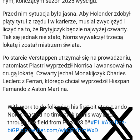
nym, koń­czą­cym sezon 2025 wyścigu.
Przed nim sy­tu­acja była jasna. Aby Ho­len­der zdobył
piąty tytuł z rzędu i w ka­rie­rze, musiał zwy­cię­żyć i
liczyć na to, że Bry­tyj­czyk będzie naj­wy­żej czwarty.
Tak się jednak nie stało, Norris wy­wal­czył trzecią
lokatę i został mi­strzem świata.
Po starcie Ver­stap­pen utrzy­mał się na pro­wa­dze­niu,
na­to­miast Piastri wy­prze­dził Norrisa i awan­so­wał na
drugą lokatę. Czwarty jechał Mo­na­kij­czyk Charles
Leclerc z Ferrari, którego chciał wy­prze­dził Hiszpan
Fer­nan­do z Aston Martina.
With work to do fol­lo­wing his first pit stop, Lando
Norris wasted no time making his way back
through the field from P9 to P3 ðª
#F1
#Abu­Dha­
biGP
pic.twitter.com/whQZYDm­WxD