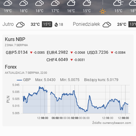
19°C
18°C
18°C
17°C
16°C
15°C
15°C
18
Jutro
Poniedziałek
32°C
26°C
15°C
13°
18
Kurs NBP
Z DNIA: 7 SIERPNIA
5.0134
4.2982
3.7236
GBP
EUR
USD
-0.0085
-0.0068
-0.0084
4.6049
CHF
-0.0031
Forex
AKTUALIZACJA:
7 SIERPNIA, 22:00
Źródło: currencybeacon.com