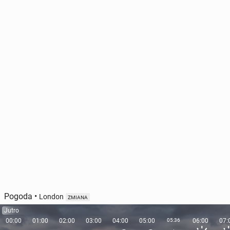
Pogoda
•
London
ZMIANA
Jutro
00:00
01:00
02:00
03:00
04:00
05:00
05:36
06:00
07: