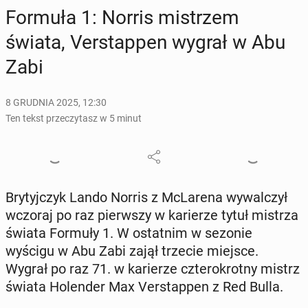
Formuła 1: Norris mi­strzem
świata, Ver­stap­pen wygrał w Abu
Zabi
8 GRUDNIA 2025, 12:30
Ten tekst przeczytasz w 5 minut
Bry­tyj­czyk Lando Norris z McLa­re­na wy­wal­czył
wczoraj po raz pierw­szy w ka­rie­rze tytuł mistrza
świata Formuły 1. W ostat­nim w sezonie
wyścigu w Abu Zabi zajął trzecie miejsce.
Wygrał po raz 71. w ka­rie­rze czte­ro­krot­ny mistrz
świata Ho­len­der Max Ver­stap­pen z Red Bulla.