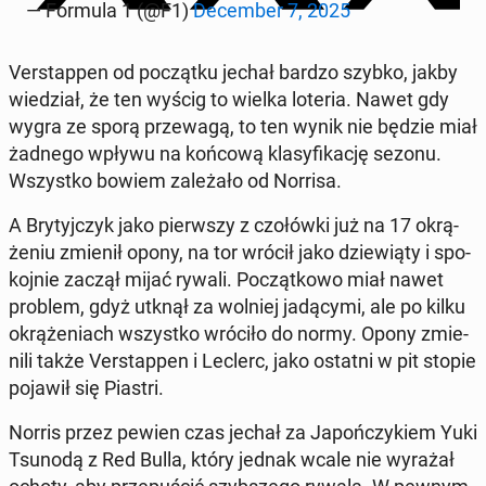
— Formula 1 (@F1)
De­cem­ber 7, 2025
Ver­stap­pen od po­cząt­ku jechał bardzo szybko, jakby
wie­dział, że ten wyścig to wielka loteria. Nawet gdy
wygra ze sporą prze­wa­gą, to ten wynik nie będzie miał
żadnego wpływu na końcową kla­sy­fi­ka­cję sezonu.
Wszyst­ko bowiem za­le­ża­ło od Norrisa.
A Bry­tyj­czyk jako pierw­szy z czo­łów­ki już na 17 okrą­
że­niu zmienił opony, na tor wrócił jako dzie­wią­ty i spo­
koj­nie zaczął mijać rywali. Po­cząt­ko­wo miał nawet
problem, gdyż utknął za wolniej ja­dą­cy­mi, ale po kilku
okrą­że­niach wszyst­ko wróciło do normy. Opony zmie­
ni­li także Ver­stap­pen i Leclerc, jako ostatni w pit stopie
pojawił się Piastri.
Norris przez pewien czas jechał za Ja­poń­czy­kiem Yuki
Tsunodą z Red Bulla, który jednak wcale nie wyrażał