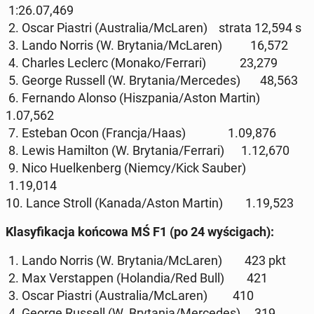
1:26.07,469
2. Oscar Piastri (Au­stra­lia/McLaren) strata 12,594 s
3. Lando Norris (W. Bry­ta­nia/McLaren) 16,572
4. Charles Leclerc (Monako/Ferrari) 23,279
5. George Russell (W. Bry­ta­nia/Mer­ce­des) 48,563
6. Fer­nan­do Alonso (Hisz­pa­nia/Aston Martin)
1.07,562
7. Esteban Ocon (Francja/Haas) 1.09,876
8. Lewis Ha­mil­ton (W. Bry­ta­nia/Ferrari) 1.12,670
9. Nico Hu­el­ken­berg (Niemcy/Kick Sauber)
1.19,014
10. Lance Stroll (Kanada/Aston Martin) 1.19,523
Kla­sy­fi­ka­cja końcowa MŚ F1 (po 24 wy­ści­gach):
1. Lando Norris (W. Bry­ta­nia/McLaren) 423 pkt
2. Max Ver­stap­pen (Ho­lan­dia/Red Bull) 421
3. Oscar Piastri (Au­stra­lia/McLaren) 410
4. George Russell (W. Bry­ta­nia/Mer­ce­des) 319