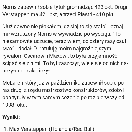
Norris za­pew­nił sobie tytuł, gro­ma­dząc 423 pkt. Drugi
Ver­stap­pen ma 421 pkt, a trzeci Piastri - 410 pkt.
"Już dawno nie pła­ka­łem, dzisiaj to się stało" - oznaj­
mił wzru­szo­ny Norris w wy­wia­dzie po wyścigu. "To
nie­sa­mo­wi­te uczucie, teraz wiem, co cztery razy czuł
Max" - dodał. "Gra­tu­lu­ję moim naj­groź­niej­szym
rywalom Osca­ro­wi i Maxowi, to była przy­jem­ność
ścigać się z nimi. To był za­szczyt, wiele się od nich na­
uczy­łem - za­koń­czył.
McLaren który już w paź­dzier­ni­ku za­pew­nił sobie po
raz drugi z rzędu mi­strzo­stwo kon­struk­to­rów, zdobył
oba tytuły w tym samym sezonie po raz pierw­szy od
1998 roku.
Wyniki:
1. Max Ver­stap­pen (Ho­lan­dia/Red Bull)