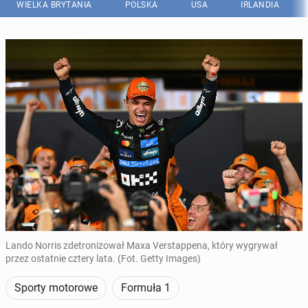
WIELKA BRYTANIA
POLSKA
USA
IRLANDIA
Lando Norris zdetronizował Maxa Verstappena, który wygrywał
przez ostatnie cztery lata. (Fot. Getty Images)
Sporty motorowe
Formuła 1