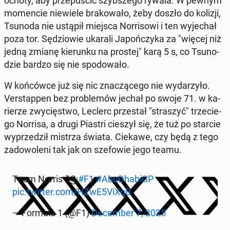
ochoty, aby prze­pu­ścić szyb­sze­go rywala. W pewnym
mo­men­cie nie­wie­le bra­ko­wa­ło, żeby doszło do kolizji,
Tsunoda nie ustąpił miejsca Nor­ri­so­wi i ten wy­je­chał
poza tor. Sę­dzio­wie ukarali Ja­poń­czy­ka za "więcej niż
jedną zmianę kie­run­ku na prostej" karą 5 s, co Tsu­no­
dzie bardzo się nie spodo­wa­ło.
W koń­ców­ce już się nic zna­czą­ce­go nie wy­da­rzy­ło.
Ver­stap­pen bez pro­ble­mów jechał po swoje 71. w ka­
rie­rze zwy­cię­stwo, Leclerc prze­stał "stra­szyć" trze­cie­
go Norrisa, a drugi Piastri cieszył się, że tuż po starcie
wy­prze­dził mistrza świata. Ciekawe, czy będą z tego
za­do­wo­le­ni tak jak on sze­fo­wie jego teamu.
Team Norris ð§¡
#F1
#Abu­Dha­biGP
pic.twitter.com/HZwE5ViXqB
— Formula 1 (@F1)
De­cem­ber 7, 2025