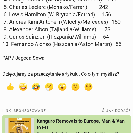
5. Charles Leclerc (Monako/Ferrari) 242
6. Lewis Ha­mil­ton (W. Bry­ta­nia/Ferrari) 156
7. Andrea Kimi An­to­nel­li (Włochy/Mer­ce­des) 150
8. Ale­xan­der Albon (Taj­lan­dia/Wil­liams) 73
9. Carlos Sainz Jr. (Hisz­pa­nia/Wil­liams) 64
10. Fer­nan­do Alonso (Hisz­pa­nia/Aston Martin) 56
PAP / Jagoda Sowa
Dziękujemy za przeczytanie artykułu. Co o tym myślisz?
LINKI SPONSOROWANE
JAK DODAĆ?
Kanguro Removals to Europe, Man & Van
to EU