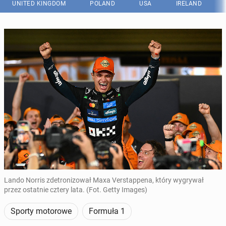
UNITED KINGDOM
POLAND
USA
IRELAND
Lando Norris zdetronizował Maxa Verstappena, który wygrywał
przez ostatnie cztery lata. (Fot. Getty Images)
Sporty motorowe
Formuła 1