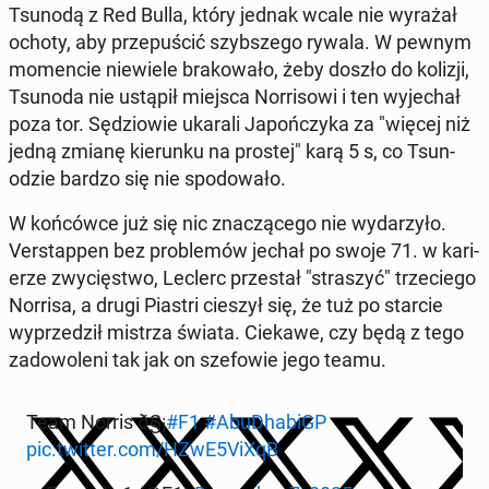
Tsunodą z Red Bulla, który jednak wcale nie wyrażał
ochoty, aby przepuś­cić szyb­szego rywala. W pewnym
mo­men­cie niewiele brakowało, żeby doszło do kolizji,
Tsunoda nie ustąpił miejsca Nor­risowi i ten wyjechał
poza tor. Sędziowie ukarali Japończy­ka za "więcej niż
jedną zmianę kierunku na prostej" karą 5 s, co Tsun­
odzie bardzo się nie spodowało.
W końców­ce już się nic znaczącego nie wydarzyło.
Ver­stap­pen bez prob­lemów jechał po swoje 71. w kari­
erze zwycięst­wo, Leclerc przes­tał "straszyć" trze­ciego
Norrisa, a drugi Piastri cieszył się, że tuż po starcie
wyprzedz­ił mistrza świata. Ciekawe, czy będą z tego
zad­owoleni tak jak on sze­fowie jego teamu.
Team Norris ð§¡
#F1
#AbuD­habiGP
pic.twitter.com/HZwE5ViXqB