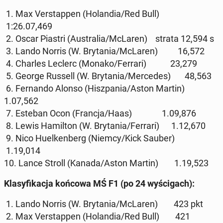
1. Max Ver­stap­pen (Holan­dia/Red Bull)
1:26.07,469
2. Oscar Piastri (Aus­tralia/McLaren) strata 12,594 s
3. Lando Norris (W. Bry­ta­nia/McLaren) 16,572
4. Charles Leclerc (Monako/Ferrari) 23,279
5. George Russell (W. Bry­ta­nia/Mer­cedes) 48,563
6. Fer­nan­do Alonso (Hisz­pa­nia/Aston Martin)
1.07,562
7. Esteban Ocon (Francja/Haas) 1.09,876
8. Lewis Hamil­ton (W. Bry­ta­nia/Ferrari) 1.12,670
9. Nico Huelken­berg (Niemcy/Kick Sauber)
1.19,014
10. Lance Stroll (Kanada/Aston Martin) 1.19,523
Klasy­fikac­ja końcowa MŚ F1 (po 24 wyś­ci­gach):
1. Lando Norris (W. Bry­ta­nia/McLaren) 423 pkt
2. Max Ver­stap­pen (Holan­dia/Red Bull) 421