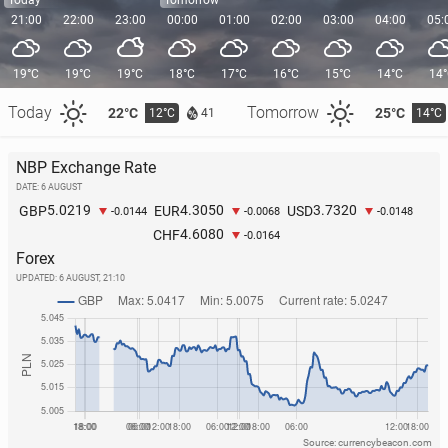
Today
Tomorrow
21:00
22:00
23:00
00:00
01:00
02:00
03:00
04:00
05:
19°C
19°C
19°C
18°C
17°C
16°C
15°C
14°C
14
Today
Tomorrow
22°C
25°C
12°C
14°C
41
NBP Exchange Rate
DATE: 6 AUGUST
5.0219
4.3050
3.7320
GBP
EUR
USD
-0.0144
-0.0068
-0.0148
4.6080
CHF
-0.0164
Forex
UPDATED:
6 AUGUST, 21:10
Source: currencybeacon.com