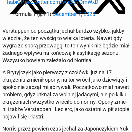
habiGP
pic.twitter.com/whQZY­DmWxD
— Formula 1 (@F1)
De­cem­ber 7, 2025
Ver­stap­pen od początku jechał bardzo szybko, jakby
wiedzi­ał, że ten wyścig to wielka loteria. Nawet gdy
wygra ze sporą przewagą, to ten wynik nie będzie miał
żadnego wpływu na końcową klasy­fikację sezonu.
Wszys­tko bowiem za­leżało od Norrisa.
A Bry­tyjczyk jako pier­wszy z czołów­ki już na 17
okrąże­niu zmienił opony, na tor wrócił jako dziewią­ty i
spoko­jnie zaczął mijać rywali. Początkowo miał nawet
problem, gdyż utknął za wolniej jadą­cy­mi, ale po kilku
okrąże­ni­ach wszys­tko wróciło do normy. Opony zmie­
nili także Ver­stap­pen i Leclerc, jako ostatni w pit stopie
pojawił się Piastri.
Norris przez pewien czas jechał za Japończykiem Yuki