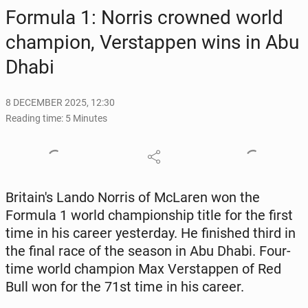
Formula 1: Norris crowned world
cham­pi­on, Ver­stap­pen wins in Abu
Dhabi
8 DECEMBER 2025, 12:30
Reading time: 5 Minutes
Britain's Lando Norris of McLaren won the
Formula 1 world cham­pi­onship title for the first
time in his career yes­ter­day. He fin­ished third in
the final race of the season in Abu Dhabi. Four-
time world cham­pi­on Max Ver­stap­pen of Red
Bull won for the 71st time in his career.