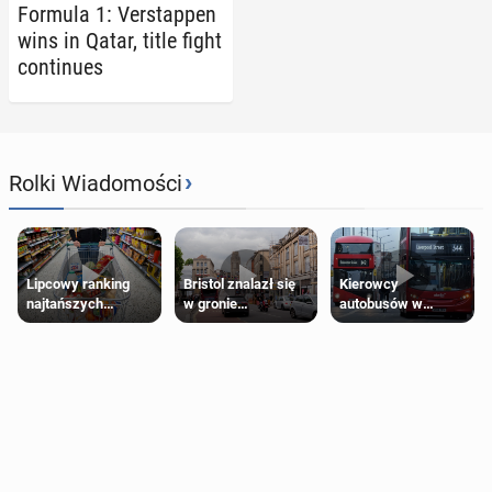
Formula 1: Ver­stap­pen
wins in Qatar, title fight
con­tin­ues
›
Rolki Wiadomości
Lipcowy ranking
Bristol znalazł się
Kierowcy
najtańszych
w gronie
autobusów w
supermarketów
najlepszych
Londynie
kierunków podróży
zapowiadają strajki
na świecie