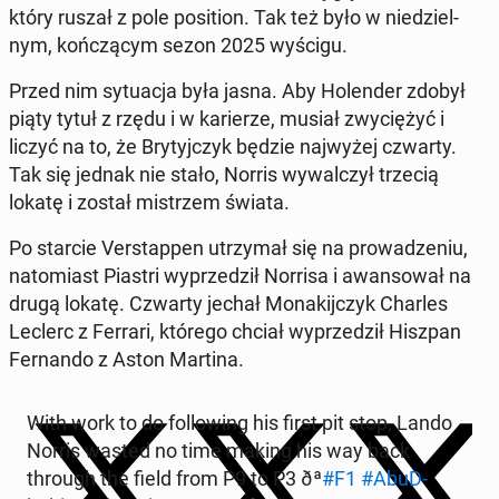
który ruszał z pole po­si­tion. Tak też było w niedziel­
nym, kończą­cym sezon 2025 wyścigu.
Przed nim sytu­ac­ja była jasna. Aby Holen­der zdobył
piąty tytuł z rzędu i w kari­erze, musiał zwyciężyć i
liczyć na to, że Bry­tyjczyk będzie na­jwyżej czwarty.
Tak się jednak nie stało, Norris wywal­czył trzecią
lokatę i został mis­trzem świata.
Po starcie Ver­stap­pen utrzy­mał się na prowadze­niu,
nato­mi­ast Piastri wyprzedz­ił Norrisa i awan­sował na
drugą lokatę. Czwarty jechał Mon­aki­jczyk Charles
Leclerc z Ferrari, którego chciał wyprzedz­ił Hiszpan
Fer­nan­do z Aston Martina.
With work to do fol­low­ing his first pit stop, Lando
Norris wasted no time making his way back
through the field from P9 to P3 ðª
#F1
#AbuD­