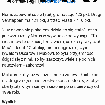
— Formula 1 (@F1)
De­cem­ber 7, 2025
Norris za­pewnił sobie tytuł, gro­madząc 423 pkt. Drugi
Ver­stap­pen ma 421 pkt, a trzeci Piastri - 410 pkt.
"Już dawno nie płakałem, dzisiaj to się stało" - oz­na­
jmił wzrus­zony Norris w wywiadzie po wyścigu. "To
niesamowite uczucie, teraz wiem, co cztery razy czuł
Max" - dodał. "Grat­u­lu­ję moim na­j­groźniejszym
rywalom Os­carowi i Maxowi, to była przy­jem­ność
ścigać się z nimi. To był za­szczyt, wiele się od nich
nauczyłem - za­kończył.
McLaren który już w październiku za­pewnił sobie po
raz drugi z rzędu mis­tr­zost­wo kon­struk­torów, zdobył
oba tytuły w tym samym sezonie po raz pier­wszy od
1998 roku.
Wyniki: