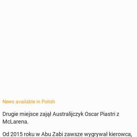
News available in Polish
Drugie miejsce zajął Aus­tral­i­jczyk Oscar Piastri z
McLare­na.
Od 2015 roku w Abu Zabi zawsze wygry­wał kierow­ca,