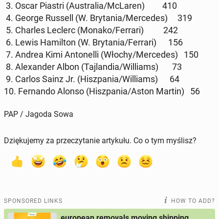
3. Oscar Piastri (Aus­tralia/McLaren) 410
4. George Russell (W. Bry­ta­nia/Mer­cedes) 319
5. Charles Leclerc (Monako/Ferrari) 242
6. Lewis Hamil­ton (W. Bry­ta­nia/Ferrari) 156
7. Andrea Kimi An­tonel­li (Włochy/Mer­cedes) 150
8. Alexan­der Albon (Taj­lan­dia/Williams) 73
9. Carlos Sainz Jr. (Hisz­pa­nia/Williams) 64
10. Fer­nan­do Alonso (Hisz­pa­nia/Aston Martin) 56
PAP / Jagoda Sowa
Dziękujemy za przeczytanie artykułu. Co o tym myślisz?
SPONSORED LINKS
HOW TO ADD?
european removals moving shipping