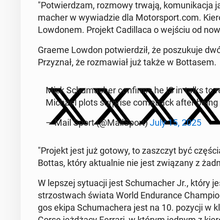
"Po­twier­dzam, rozmowy trwają, ko­mu­ni­ka­cja j
ma­cher w wy­wia­dzie dla Mo­tor­sport.com. Ki
Low­do­nem. Projekt Ca­dil­la­ca o wejściu od no
Graeme Lowdon po­twier­dził, że po­szu­ku­je dw
Przy­znał, że roz­ma­wiał już także w Bot­ta­sem.
Mick Schu­ma­cher con­firms he IS in talks to r
Michael plots sur­pri­se co­me­back after bei
— Mail Sport (@Ma­il­Sport)
July 15, 2025
"Projekt jest już gotowy, to za­szczyt być częścią
Bottas, który ak­tu­al­nie nie jest zwią­za­ny z 
W lepszej sy­tu­acji jest Schu­ma­cher Jr., który je
strzo­stwach świata World En­du­ran­ce Cham­pion­s
gos ekipa Schu­ma­che­ra jest na 10. pozycji w kla
Corse jeż­dżą­cy Ferrari, w którym jednym z kie­