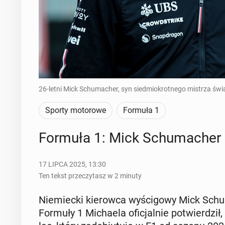
26-letni Mick Schumacher, syn siedmiokrotnego mistrza świ
Sporty motorowe
Formuła 1
Formuła 1: Mick Schu­ma­cher p
17 LIPCA 2025, 13:30
Ten tekst przeczytasz w 2 minuty
Nie­miec­ki kie­row­ca wy­ści­go­wy Mick Sch
Formuły 1 Mi­cha­ela ofi­cjal­nie po­twier­dz