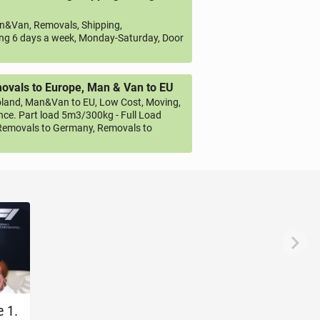
&Van, Removals, Shipping,
ng 6 days a week, Monday-Saturday, Door
vals to Europe, Man & Van to EU
land, Man&Van to EU, Low Cost, Moving,
ce. Part load 5m3/300kg - Full Load
emovals to Germany, Removals to
e 1.