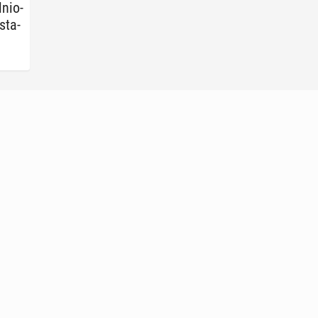
­nio­
sta­