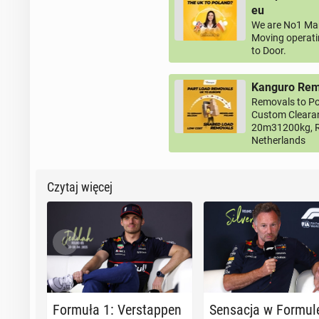
eu
We are No1 Man
Moving operati
to Door.
Kanguro Remo
Removals to Po
Custom Clearan
20m31200kg, R
Netherlands
Czytaj więcej
Formuła 1: Ver­stap­pen
Sen­sa­cja w Formul