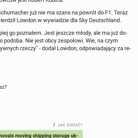
e Schu­ma­cher już nie ma szans na powrót do F1. Teraz
twier­dził Lowdon w wy­wia­dzie dla Sky Deutsch­land.
piej go po­zna­łem. Jest jeszcze młody, ale ma już do­
o podoba. Nie jest obcy ze­spo­ło­wi. Wie, na czym
w­nych rzeczy" - dodał Lowdon, od­po­wia­da­ją­cy za re­
isz?
JAK DODAĆ?
ovals moving shipping storage uk-