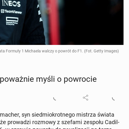
ata Formuły 1 Michaela walczy o powrót do F1. (Fot. Getty Images)
o­waż­nie myśli o po­wro­cie
u­ma­cher, syn sied­mio­krot­ne­go mistrza świata
ił, że pro­wa­dzi rozmowy z szefami zespołu Ca­dil­