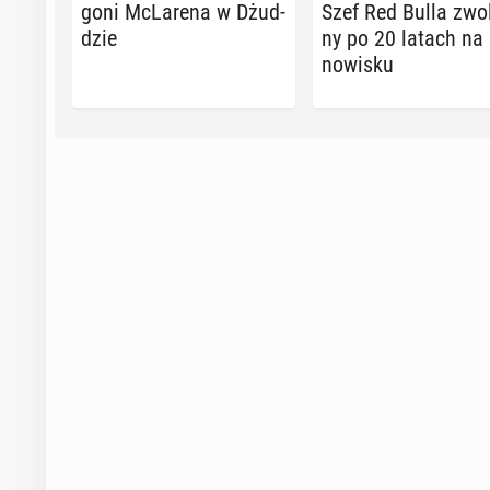
goni McLa­re­na w Dżud­
Szef Red Bulla zwol
dzie
ny po 20 latach na 
no­wi­sku