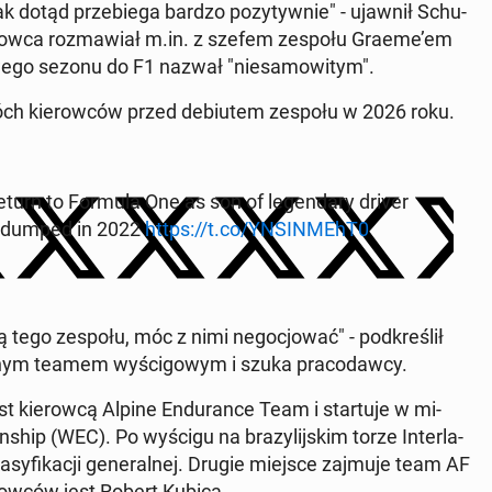
ak dotąd prze­bie­ga bardzo po­zy­tyw­nie" - ujawnił Schu­
e­row­ca roz­ma­wiał m.in. z szefem zespołu Graeme’em
wego sezonu do F1 nazwał "nie­sa­mo­wi­tym".
óch kie­row­ców przed de­biu­tem zespołu w 2026 roku.
eturn to Formula One as son of le­gen­da­ry driver
ng dumped in 2022
https://t.co/YN­SIN­MEhT0
 tego zespołu, móc z nimi ne­go­cjo­wać" - pod­kre­ślił
żadnym teamem wy­ści­go­wym i szuka pra­co­daw­cy.
st kie­row­cą Alpine En­du­ran­ce Team i star­tu­je w mi­
hip (WEC). Po wyścigu na bra­zy­lij­skim torze In­ter­la­
­sy­fi­ka­cji ge­ne­ral­nej. Drugie miejsce zajmuje team AF
row­ców jest Robert Kubica.