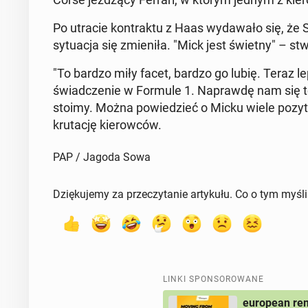
Po utracie kon­trak­tu z Haas wy­da­wa­ło się, ż
sy­tu­acja się zmie­ni­ła. "Mick jest świetny" – s
"To bardzo miły facet, bardzo go lubię. Teraz le
świad­cze­nie w Formule 1. Na­praw­dę nam się t
stoimy. Można po­wie­dzieć o Micku wiele po­zy­ty
kru­ta­cję kie­row­ców.
PAP / Jagoda Sowa
Dziękujemy za przeczytanie artykułu. Co o tym myśl
LINKI SPONSOROWANE
european rem