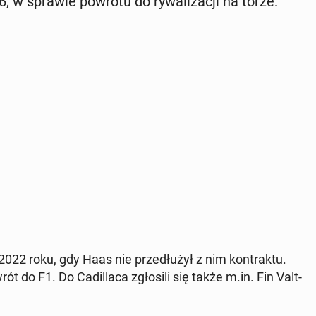
6, w sprawie powrotu do ry­wa­li­za­cji na torze.
022 roku, gdy Haas nie prze­dłu­żył z nim kon­trak­tu.
t do F1. Do Ca­dil­la­ca zgło­si­li się także m.in. Fin Valt­