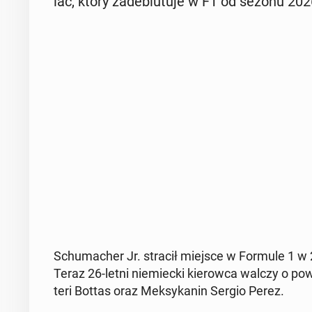
lac, który za­de­biu­tu­je w F1 od sezonu 202
Schu­ma­cher Jr. stracił miejsce w Formule 1 w 2
Teraz 26-letni nie­miec­ki kie­row­ca walczy o powró
te­ri Bottas oraz Mek­sy­ka­nin Sergio Perez.