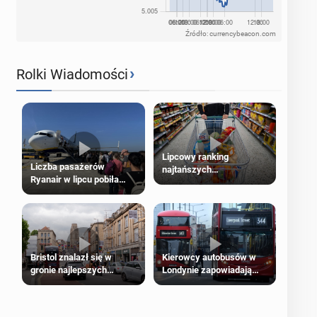
Źródło: currencybeacon.com
›
Rolki Wiadomości
Lipcowy ranking
Liczba pasażerów
najtańszych
Ryanair w lipcu pobiła
supermarketów
rekord
Bristol znalazł się w
Kierowcy autobusów w
gronie najlepszych
Londynie zapowiadają
kierunków podróży na
strajki
świecie