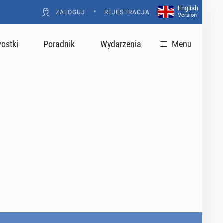
English
•
ZALOGUJ
REJESTRACJA
Version
ostki
Poradnik
Wydarzenia
Menu