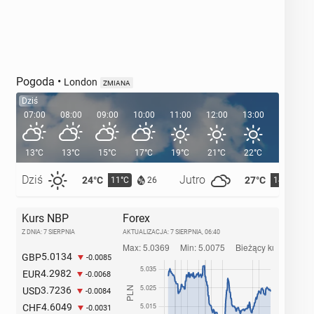
Pogoda
•
London
ZMIANA
Dziś
07:00
08:00
09:00
10:00
11:00
12:00
13:00
14:00
13°C
13°C
15°C
17°C
19°C
21°C
22°C
23°C
Dziś
Jutro
24°C
27°C
11°C
14°C
26
Kurs NBP
Forex
Z DNIA: 7 SIERPNIA
AKTUALIZACJA:
7 SIERPNIA, 06:40
5.0134
GBP
-0.0085
4.2982
EUR
-0.0068
3.7236
USD
-0.0084
4.6049
CHF
-0.0031