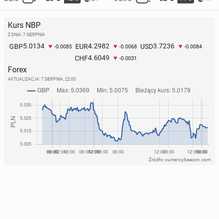
Kurs NBP
Z DNIA: 7 SIERPNIA
5.0134
4.2982
3.7236
GBP
EUR
USD
-0.0085
-0.0068
-0.0084
4.6049
CHF
-0.0031
Forex
AKTUALIZACJA:
7 SIERPNIA, 22:00
Źródło: currencybeacon.com