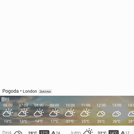
Pogoda
•
London
ZMIANA
Dziś
06:00
07:00
08:00
09:00
10:00
11:00
12:00
13:00
14:
13°C
13°C
14°C
17°C
21°C
25°C
26°C
26°C
28
Dziś
Jutro
28°C
32°C
12°C
14°C
24
17