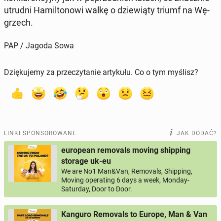
utrudni Ha­mil­to­no­wi walkę o dzie­wią­ty triumf na Wę­
grzech.
PAP / Jagoda Sowa
Dziękujemy za przeczytanie artykułu. Co o tym myślisz?
LINKI SPONSOROWANE
JAK DODAĆ?
european removals moving shipping
storage uk-eu
We are No1 Man&Van, Removals, Shipping,
Moving operating 6 days a week, Monday-
Saturday, Door to Door.
Kanguro Removals to Europe, Man & Van