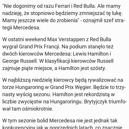
"Nie do­go­ni­my od razu Ferrari i Red Bulla. Ale mamy
na­dzie­ję, że stop­nio­wo bę­dzie­my zmniej­szać tę lukę.
Mamy jeszcze wiele do zro­bie­nia" - oznaj­mił szef stra­
te­gii Mer­ce­de­sa.
W ostatni weekend Max Ver­stap­pen z Red Bulla
wygrał Grand Prix Francji. Na podium stanęło też
dwóch kie­row­ców Mer­ce­de­sa: Lewis Ha­mil­ton i
George Russell. W kla­sy­fi­ka­cji kie­row­ców Russell
zajmuje piąte miejsce, a Ha­mil­ton jest szósty.
W naj­bliż­szą nie­dzie­lę kie­row­cy będą ry­wa­li­zo­wać na
torze Hun­ga­ro­ring w Grand Prix Węgier. Będzie to trzy­
na­sty wyścig sezonu. Ha­mil­ton jest re­kor­dzi­stą w
liczbie zwy­cięstw na Hun­ga­ro­rin­gu. Bry­tyj­czyk trium­fo­
wał tam ośmio­krot­nie.
W tym sezonie bolid Mer­ce­de­sa nie jest jednak tak
kon­ku­ren­cyj­ny jak w po­przed­nich latach, co znacz­nie