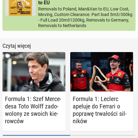
to EU
Removals to Poland, Man&Van to EU, Low Cost,
Moving, Custom Clearance. Part load 5m3/300kg
- Full Load 20m31200kg, Removals to Germany,
Removals to Netherlands
Czytaj więcej
Formuła 1: Szef Mer­ce­
Formuła 1: Leclerc
de­sa Toto Wolff za­do­
apeluje do Ferrari o
wo­lo­ny ze swoich kie­
poprawę trwa­ło­ści sil­
row­ców
ni­ków