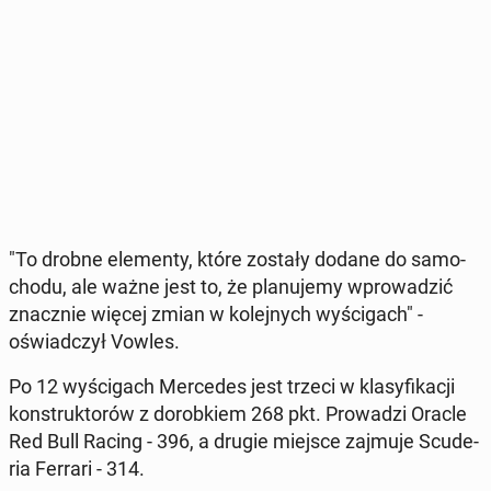
"To drobne ele­men­ty, które zostały dodane do sa­mo­
cho­du, ale ważne jest to, że pla­nu­je­my wpro­wa­dzić
znacz­nie więcej zmian w ko­lej­nych wy­ści­gach" -
oświad­czył Vowles.
Po 12 wy­ści­gach Mer­ce­des jest trzeci w kla­sy­fi­ka­cji
kon­struk­to­rów z do­rob­kiem 268 pkt. Pro­wa­dzi Oracle
Red Bull Racing - 396, a drugie miejsce zajmuje Scu­de­
ria Ferrari - 314.