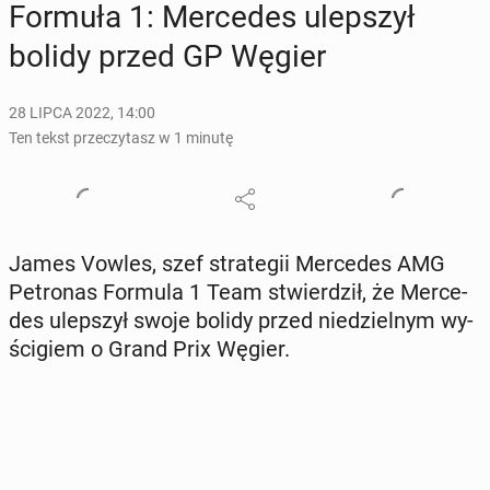
Formuła 1: Mer­ce­des ulep­szył
bolidy przed GP Węgier
28 LIPCA 2022, 14:00
Ten tekst przeczytasz w 1 minutę
James Vowles, szef stra­te­gii Mer­ce­des AMG
Pe­tro­nas Formula 1 Team stwier­dził, że Mer­ce­
des ulep­szył swoje bolidy przed nie­dziel­nym wy­
ści­giem o Grand Prix Węgier.