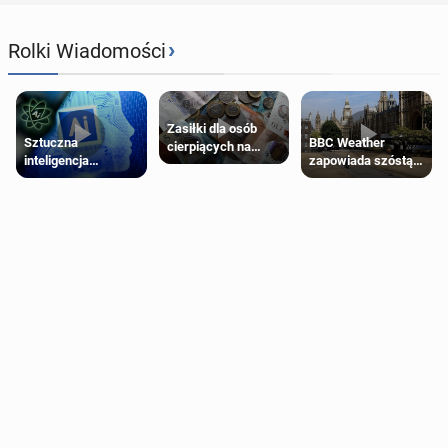
›
Rolki Wiadomości
Zasiłki dla osób
Sztuczna
BBC Weather
cierpiących na
inteligencja
zapowiada szóstą
schorzenia
próbowała oszukać
falę upałów w
psychiczne
człowieka
Londynie